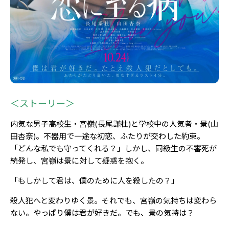
＜ストーリー＞
内気な男子高校生・宮嶺(長尾謙杜)と学校中の人気者・景(山
田杏奈)。不器用で一途な初恋、ふたりが交わした約束。
「どんな私でも守ってくれる？」しかし、同級生の不審死が
続発し、宮嶺は景に対して疑惑を抱く。
「もしかして君は、僕のために人を殺したの？」
殺人犯へと変わりゆく景。それでも、宮嶺の気持ちは変わら
ない。やっぱり僕は君が好きだ――。でも、景の気持は？