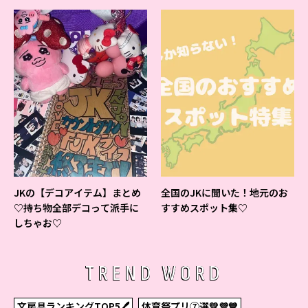
ベントの様子をレポ♡
JKの【デコアイテム】まとめ
全国のJKに聞いた！地元のお
♡持ち物全部デコって派手に
すすめスポット集♡
しちゃお♡
TREND WORD
文房具ランキングTOP5🖊
体育祭プリ⑦選💛💜💙