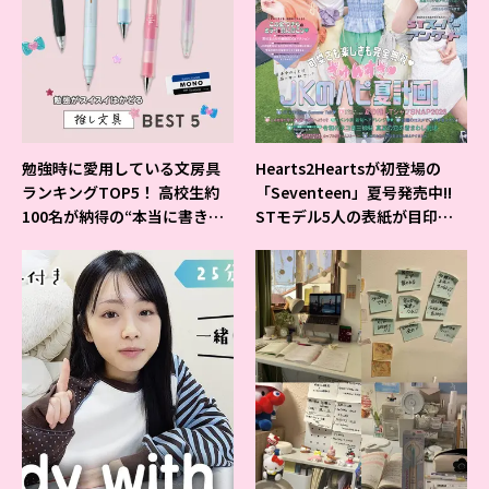
勉強時に愛用している文房具
Hearts2Heartsが初登場の
ランキングTOP5！ 高校生約
「Seventeen」夏号発売中!!
100名が納得の“本当に書きや
STモデル5人の表紙が目印だ
すいシャーペン”が1位に❤
よ♪