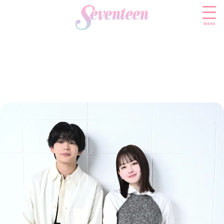
menu
すべての新着記事
FASHION
ファッションニュース
BEAUTY
モデル私服
ビューティニュース
SCHOOL
着回し
トレンドメイク
スクールニュース
ENTERTAINMENT
着痩せ
ベストコスメ
制服コーデ
エンタメニュース
LIFESTYLE
ヘアアレンジ・ヘアケア
学校ヘアメイク
なにわ男子
ライフスタイルニュース
スキンケア
JK TREND
勉強・受験・進路
K-POP
JKランキング・アワード
ボディケア
JKトレンドニュース