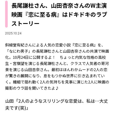
Follow us
長尾謙杜さん、山田杏奈さんのW主演
映画『恋に至る病』はドキドキのラブ
ストーリー
ST member
2025.10.24
新規会員登録・ログイン
斜線堂有紀さんによる人気の恋愛小説『恋に至る病』を、
「なにわ男子」の長尾謙杜さんと山田杏奈さんの共演で映画
化。10月24日に公開するよ！ ちょっと内気な性格の高校
生・宮嶺望を演じる長尾謙杜さんと、クラスで人気者の寄河
景を演じる山田杏奈さん。最初はほんわかムードの2人の恋
が驚きの展開になり、息をもつかぬ世界に引き込まれてい
く。繊細で揺れ動く2人の気持ちを見事に演じた2人に映画の
撮影のウラ話を聞いてきたよ♪
山田「2人のようなスリリングな恋愛は、私は…大丈
夫です(笑)」