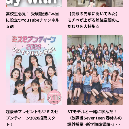
高校生必見！ 受験勉強に本当
【受験の先輩に聞いてみた】
に役立つYouTubeチャンネル
モチベが上がる勉強空間のこ
５選
だわりを大特集☆
超豪華プレゼントも♡ミスセ
STモデルと一緒に学んだ！
ブンティーン2026投票スター
『放課後Seventeen 春休みの
ト！
課外授業 -新学期準備編-』イ