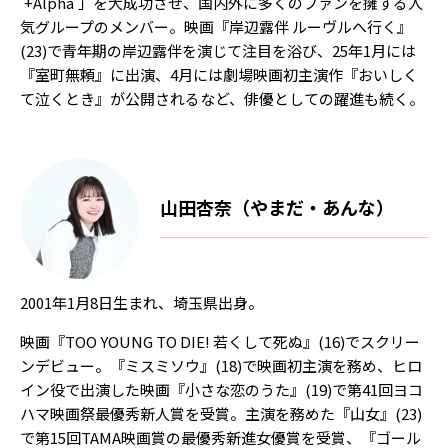
'+Alpha'」を大成功させ、国内外に多くのファンを擁する人
気グループのメンバー。映画『岸辺露伴 ルーヴルへ行く』
(23)で青年期の岸辺露伴を演じて注目を浴び、25年1月には
『室町無頼』に出演、4月には劇場映画初主演作『おいしく
て泣くとき』が公開されるなど、俳優としての躍進も続く。
山田杏奈（やまだ・あんな）
2001年1月8日生まれ、埼玉県出身。
映画『TOO YOUNG TO DIE! 若くして死ぬ』(16)でスクリー
ンデビュー。『ミスミソウ』(18)で映画初主演を務め、ヒロ
イン役で出演した映画『小さな恋のうた』(19)で第41回ヨコ
ハマ映画祭最優秀新人賞を受賞。主演を務めた『山女』(23)
で第15回TAMA映画賞の最優秀新進女優賞を受賞、『ゴール