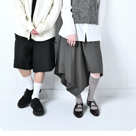
MODELS
モデルの購入品
MODEL'S BLOG
おでかけ
お悩み相談
TikTok
Instagram
YouTube
FORTUNE
ゲッターズ飯田
MISS SEVENTEEN
ミスセブンティーンニュース
MAGAZINE
バックナンバー
INFORMATION
Seventeen
について