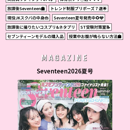
放課後Seventeen🏫
トレンド制服プリポーズ７選🌟
現役JKスクバの中身👜
Seventeen夏号発売中🌻🩵
放課後に撮りたいコスプリ&ネタプリ
ST受験対策室📝
セブンティーンモデルの購入品
授業中お腹が鳴らない方法🏫
MAGAZINE
Seventeen2026夏号