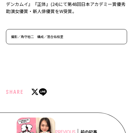
デンカムイ』『正体』(24)にて第48回日本アカデミー賞優秀
助演女優賞・新人俳優賞をW受賞。
撮影／角守裕二 構成／落合佑桂里
SHARE
前の記事
PREVIOUS