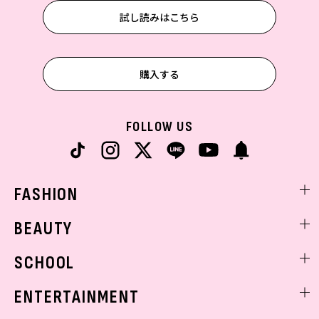
試し読みはこちら
購入する
FOLLOW US
FASHION
ファッションニュース
BEAUTY
モデル私服
ビューティニュース
SCHOOL
着回し
トレンドメイク
着痩せ
スクールニュース
ENTERTAINMENT
ベストコスメ
制服コーデ