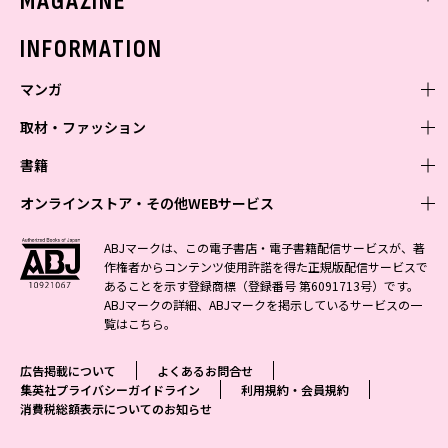
MAGAZINE
バックナンバー
INFORMATION
マンガ
取材・ファッション
少年マンガ
週刊少年ジャンプ
書籍
青年マンガ
ファッション・美容
ジャンプSQ
少年ジャンプ+
Seventeen
オンラインストア・その他WEBサービス
少女マンガ
芸能・情報・スポーツ
文芸・文庫・総合
Vジャンプ
ジャンプTOON
non-no
ジャンプTOON
Myojo
すばる
女性マンガ
学芸・ノンフィクション・新書
オンラインストア
最強ジャンプ
ABJマークは、この電子書店・電子書籍配信サービスが、著
ZEBRACK
BAILA
ZEBRACK
週プレNEWS
小説すばる
作権者からコンテンツ使用許諾を得た正規版配信サービスで
ジャンプTOON
1日5分で、明日は変わる よみタイ yomitai
OTO
少年ジャンプ+
ライトノベル・ノベライズ
その他WEBサービス
S-MANGA
MAQUIA
あることを示す登録商標（登録番号 第6091713号）です。
S-MANGA
週プレ グラジャパ!
集英社 文芸ステーション
ZEBRACK
集英社学芸部 - 学芸・ノンフィクション
SHUEISHA MANGA-ART HERITAGE
ジャンプTOON
ABJマークの詳細、ABJマークを掲示しているサービスの一
集英社オレンジ文庫
集英社アドナビ
集英社ジャンプリミックス
SPUR
キッズ
集英社コミック文庫
Sportiva
web 集英社文庫
覧は
こちら
。
S-MANGA
集英社ビジネス書
ジャンプキャラクターズストア
ZEBRACK
JUMP j-BOOKS
集英社エディターズ・ラボ
集英社コミック文庫
LEE
集英社みらい文庫
りぼん
パラスポ
青春と読書
集英社コミック文庫
集英社新書
HAPPY PLUS STORE
ジャンプルーキー！
ダッシュエックス文庫公式サイト
広告掲載について
よくあるお問合せ
週刊ヤングジャンプ
eclat
集英社の児童図書 S-KIDS.LAND
マーガレット
アジア人物史
マンガMee公式サイト
集英社新書プラス - 知の水先案内人
SHUEISHA VOX
集英社プライバシーガイドライン
利用規約・会員規約
S-MANGA
集英社Webマガジン コバルト
ヤングジャンプ定期購読デジタル
T JAPAN
消費税総額表示についてのお知らせ
別冊マーガレット
リマコミ
kotoba
LEEマルシェ
集英社ジャンプリミックス
シフォン文庫
ヤンジャン！
HAPPY PLUS ONE
マンガMee公式サイト