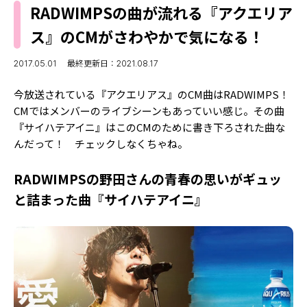
MODELS
RADWIMPSの曲が流れる『アクエリア
モデルの購入品
MODEL'S BLOG
ス』のCMがさわやかで気になる！
おでかけ
お悩み相談
TikTok
2017.05.01
最終更新日：2021.08.17
Instagram
今放送されている『アクエリアス』のCM曲はRADWIMPS！
CMではメンバーのライブシーンもあっていい感じ。その曲
YouTube
『サイハテアイニ』はこのCMのために書き下ろされた曲な
んだって！ チェックしなくちゃね。
FORTUNE
ゲッターズ飯田
MISS SEVENTEEN
RADWIMPSの野田さんの青春の思いがギュッ
と詰まった曲『サイハテアイニ』
ミスセブンティーンニュース
MAGAZINE
バックナンバー
INFORMATION
Seventeen
について