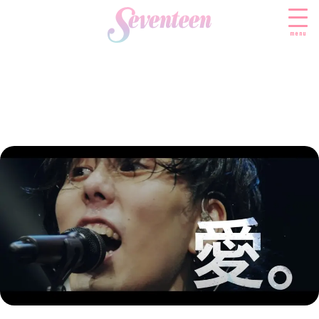
menu
すべての新着記事
FASHION
ファッションニュース
BEAUTY
モデル私服
ビューティニュース
SCHOOL
着回し
トレンドメイク
スクールニュース
ENTERTAINMENT
着痩せ
ベストコスメ
制服コーデ
エンタメニュース
LIFESTYLE
ヘアアレンジ・ヘアケア
学校ヘアメイク
なにわ男子
ライフスタイルニュース
スキンケア
JK TREND
勉強・受験・進路
K-POP
JKランキング・アワード
ボディケア
JKトレンドニュース