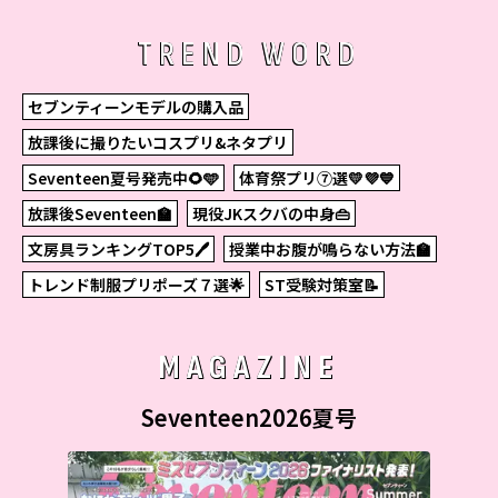
TREND WORD
セブンティーンモデルの購入品
放課後に撮りたいコスプリ&ネタプリ
Seventeen夏号発売中🌻🩵
体育祭プリ⑦選💛💜💙
放課後Seventeen🏫
現役JKスクバの中身👜
文房具ランキングTOP5🖊
授業中お腹が鳴らない方法🏫
トレンド制服プリポーズ７選🌟
ST受験対策室📝
MAGAZINE
Seventeen2026夏号