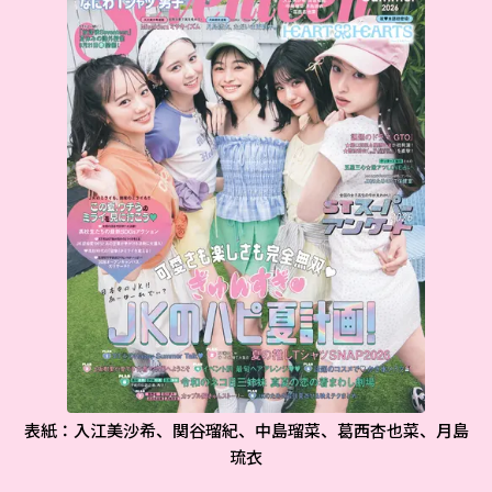
表紙：入江美沙希、関谷瑠紀、中島瑠菜、葛西杏也菜、月島
琉衣