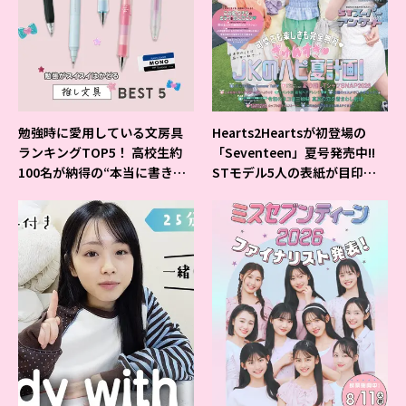
勉強時に愛用している文房具
Hearts2Heartsが初登場の
ランキングTOP5！ 高校生約
「Seventeen」夏号発売中!!
100名が納得の“本当に書きや
STモデル5人の表紙が目印だ
すいシャーペン”が1位に❤
よ♪