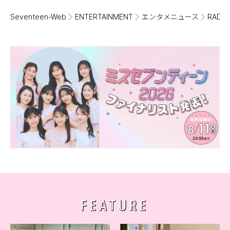
Seventeen-Web
ENTERTAINMENT
エンタメニュース
RAD
FEATURE