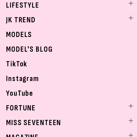
ヘアアレンジ・ヘアケア
エンタメニュース
LIFESTYLE
学校ヘアメイク
スキンケア
なにわ男子
勉強・受験・進路
ライフスタイルニュース
JK TREND
ボディケア
K-POP
JKランキング・アワード
JKトレンドニュース
MODELS
モデルの購入品
おでかけ
MODEL'S BLOG
お悩み相談
TikTok
Instagram
YouTube
FORTUNE
ゲッターズ飯田
MISS SEVENTEEN
ミスセブンティーンニュース