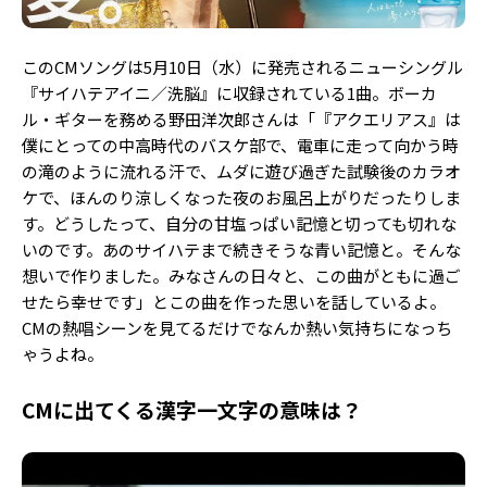
Follow us
このCMソングは5月10日（水）に発売されるニューシングル
『サイハテアイニ／洗脳』に収録されている1曲。ボーカ
ST member
ル・ギターを務める野田洋次郎さんは「『アクエリアス』は
僕にとっての中高時代のバスケ部で、電車に走って向かう時
新規会員登録・ログイン
の滝のように流れる汗で、ムダに遊び過ぎた試験後のカラオ
ケで、ほんのり涼しくなった夜のお風呂上がりだったりしま
す。どうしたって、自分の甘塩っぱい記憶と切っても切れな
いのです。あのサイハテまで続きそうな青い記憶と。そんな
想いで作りました。みなさんの日々と、この曲がともに過ご
せたら幸せです」とこの曲を作った思いを話しているよ。
CMの熱唱シーンを見てるだけでなんか熱い気持ちになっち
ゃうよね。
CMに出てくる漢字一文字の意味は？