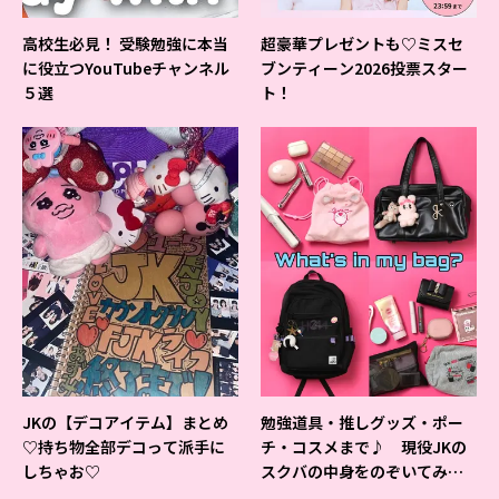
高校生必見！ 受験勉強に本当
超豪華プレゼントも♡ミスセ
に役立つYouTubeチャンネル
ブンティーン2026投票スター
５選
ト！
JKの【デコアイテム】まとめ
勉強道具・推しグッズ・ポー
♡持ち物全部デコって派手に
チ・コスメまで♪ 現役JKの
しちゃお♡
スクバの中身をのぞいてみ
た！