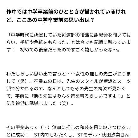
――作中では中学卒業前のひとときが描かれているけれ
ど、ここあの中学卒業前の思い出は？
「中学時代に所属していた剣道部の後輩に謝恩会を開いても
らい、手紙や色紙をもらったことは今でも記憶に残っていま
す！ 初めての後輩だったのですごく嬉しかったな〜。
わたしらしい思い出で言うと……女性の推しの先生がおりま
して（笑）。卒業式の日は、先生のスタイルが袴派とスーツ
派で分かれるので、なんとしてもその先生の袴姿が見たく
て、事前に『他の先生はみんな袴を着るらしいですよ！』と
伝え袴派に誘導しました（笑）。
その甲斐あって（？）無事に推しの和装を目に焼きつけるこ
とに成功！ ST内でもわたくし、STモデル・秋田汐梨さん