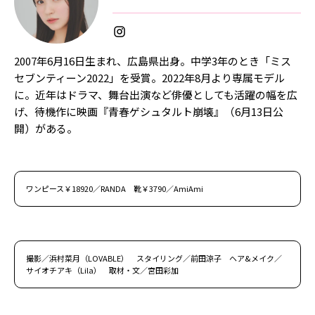
2007年6月16日生まれ、広島県出身。中学3年のとき「ミス
セブンティーン2022」を受賞。2022年8月より専属モデル
に。近年はドラマ、舞台出演など俳優としても活躍の幅を広
げ、待機作に映画『青春ゲシュタルト崩壊』（6月13日公
開）がある。
ワンピース￥18920／RANDA 靴￥3790／AmiAmi
撮影／浜村菜月（LOVABLE） スタイリング／前田涼子 ヘア&メイク／
サイオチアキ（Lila） 取材・文／宮田彩加