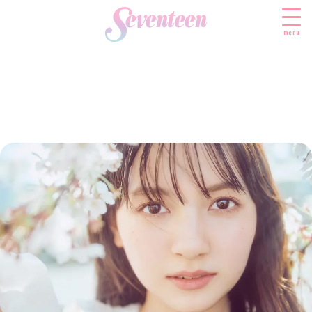
menu
すべての新着記事
FASHION
ファッションニュース
BEAUTY
モデル私服
ビューティニュース
SCHOOL
着回し
トレンドメイク
スクールニュース
ENTERTAINMENT
着痩せ
ベストコスメ
制服コーデ
エンタメニュース
LIFESTYLE
ヘアアレンジ・ヘアケア
学校ヘアメイク
なにわ男子
ライフスタイルニュース
スキンケア
JK TREND
勉強・受験・進路
K-POP
JKランキング・アワード
ボディケア
JKトレンドニュース