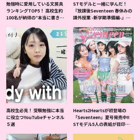
勉強時に愛用している文房具
STモデルと一緒に学んだ！
ランキングTOP5！ 高校生約
『放課後Seventeen 春休みの
100名が納得の“本当に書きや
課外授業 -新学期準備編-』イ
すいシャーペン”が1位に❤
ベントの様子をレポ♡
高校生必見！ 受験勉強に本当
Hearts2Heartsが初登場の
に役立つYouTubeチャンネル
「Seventeen」夏号発売中!!
５選
STモデル5人の表紙が目印だ
よ♪