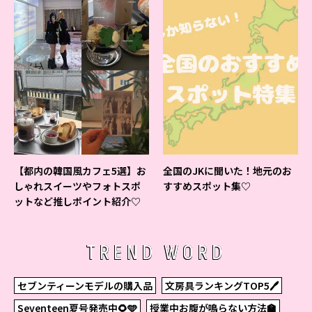
【都内の韓国風カフェ5選】お
全国のJKに聞いた！地元のお
しゃれスイーツやフォトスポ
すすめスポット集♡
ットなど推しポイント紹介♡
TREND WORD
セブンティーンモデルの購入品
文房具ランキングTOP5🖊
Seventeen夏号発売中🌻🩵
授業中お腹が鳴らない方法🏫