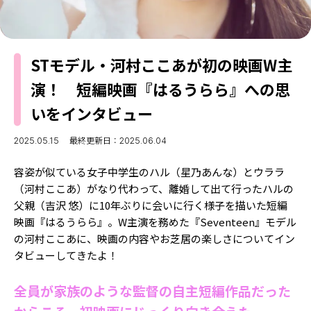
MODELS
モデルの購入品
MODEL'S BLOG
おでかけ
お悩み相談
TikTok
STモデル・河村ここあが初の映画W主
演！ 短編映画『はるうらら』への思
Instagram
いをインタビュー
YouTube
2025.05.15
最終更新日：2025.06.04
FORTUNE
ゲッターズ飯田
容姿が似ている女子中学生のハル（星乃あんな）とウララ
MISS SEVENTEEN
（河村ここあ）がなり代わって、離婚して出て行ったハルの
ミスセブンティーンニュース
MAGAZINE
父親（吉沢 悠）に10年ぶりに会いに行く様子を描いた短編
映画『はるうらら』。W主演を務めた『Seventeen』モデル
バックナンバー
INFORMATION
の河村ここあに、映画の内容やお芝居の楽しさについてイン
タビューしてきたよ！
Seventeen
について
全員が家族のような監督の自主短編作品だった