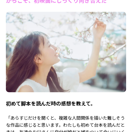
からこそ、初映画にじっくり向き合えた
Follow us
ST member
新規会員登録・ログイン
――初めて脚本を読んだ時の感想を教えて。
「あらすじだけを聞くと、複雑な人間関係を描いた難しそう
な作品に感じると思います。わたしも初めて台本を読んだと
きは、友達のお父さんに自分が娘だと嘘をついて会いにいく