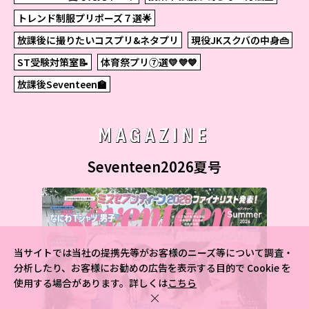
トレンド制服プリポーズ７選🌟
放課後に撮りたいコスプリ&ネタプリ
現役JKスクバの中身👜
ST受験対策室📝
体育祭プリ⑦選💛💜💙
放課後Seventeen🏫
MAGAZINE
Seventeen2026夏号
当サイトでは当社の提携先等がお客様のニーズ等について調査・
分析したり、お客様にお勧めの広告を表示する目的で Cookie を
使用する場合があります。詳しくは
こちら