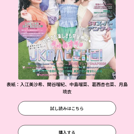
表紙：入江美沙希、関谷瑠紀、中島瑠菜、葛西杏也菜、月島
琉衣
試し読みはこちら
購入する