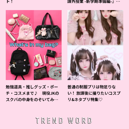
ト！
課外授業 -新学期準備編-』イ
ベントの様子をレポ♡
勉強道具・推しグッズ・ポー
普通の制服プリは物足りな
チ・コスメまで♪ 現役JKの
い！ 放課後に撮りたいコスプ
スクバの中身をのぞいてみ
リ&ネタプリ特集♡
た！
TREND WORD