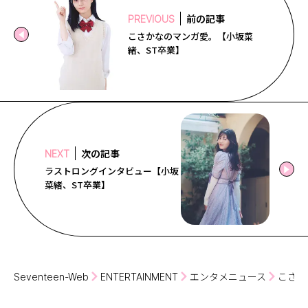
前の記事
PREVIOUS
こさかなのマンガ愛。【小坂菜
緒、ST卒業】
次の記事
NEXT
ラストロングインタビュー【小坂
菜緒、ST卒業】
Seventeen-Web
ENTERTAINMENT
エンタメニュース
こさか