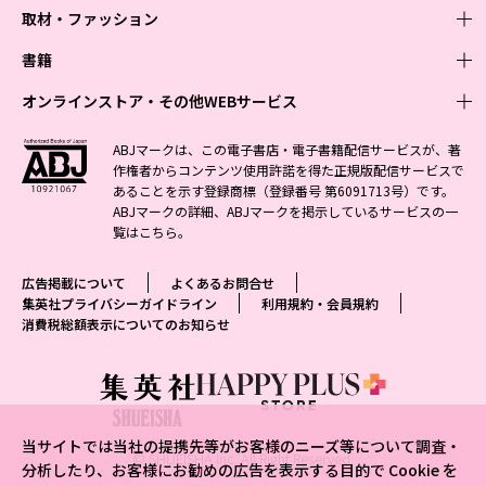
取材・ファッション
少年マンガ
週刊少年ジャンプ
書籍
青年マンガ
ファッション・美容
ジャンプSQ
少年ジャンプ+
Seventeen
オンラインストア・その他WEBサービス
少女マンガ
芸能・情報・スポーツ
文芸・文庫・総合
Vジャンプ
ジャンプTOON
non-no
ジャンプTOON
Myojo
すばる
女性マンガ
学芸・ノンフィクション・新書
オンラインストア
最強ジャンプ
ABJマークは、この電子書店・電子書籍配信サービスが、著
ZEBRACK
BAILA
ZEBRACK
週プレNEWS
小説すばる
作権者からコンテンツ使用許諾を得た正規版配信サービスで
ジャンプTOON
1日5分で、明日は変わる よみタイ yomitai
OTO
少年ジャンプ+
ライトノベル・ノベライズ
その他WEBサービス
S-MANGA
MAQUIA
あることを示す登録商標（登録番号 第6091713号）です。
S-MANGA
週プレ グラジャパ!
集英社 文芸ステーション
ZEBRACK
集英社学芸部 - 学芸・ノンフィクション
SHUEISHA MANGA-ART HERITAGE
ジャンプTOON
ABJマークの詳細、ABJマークを掲示しているサービスの一
集英社オレンジ文庫
集英社アドナビ
集英社ジャンプリミックス
SPUR
キッズ
集英社コミック文庫
Sportiva
web 集英社文庫
覧は
こちら
。
S-MANGA
集英社ビジネス書
ジャンプキャラクターズストア
ZEBRACK
JUMP j-BOOKS
集英社エディターズ・ラボ
集英社コミック文庫
LEE
集英社みらい文庫
りぼん
パラスポ
青春と読書
集英社コミック文庫
集英社新書
HAPPY PLUS STORE
ジャンプルーキー！
ダッシュエックス文庫公式サイト
広告掲載について
よくあるお問合せ
週刊ヤングジャンプ
eclat
集英社の児童図書 S-KIDS.LAND
マーガレット
アジア人物史
マンガMee公式サイト
集英社新書プラス - 知の水先案内人
SHUEISHA VOX
集英社プライバシーガイドライン
利用規約・会員規約
S-MANGA
集英社Webマガジン コバルト
ヤングジャンプ定期購読デジタル
T JAPAN
消費税総額表示についてのお知らせ
別冊マーガレット
リマコミ
kotoba
LEEマルシェ
集英社ジャンプリミックス
シフォン文庫
ヤンジャン！
HAPPY PLUS ONE
マンガMee公式サイト
マンガMeets
e!集英社
SHOP Marisol
集英社コミック文庫
となりのヤングジャンプ
MEN'S NON-NO
リマコミ
Cookie
情報・知識＆オピニオン imidas
eclat premium
グランドジャンプ
UOMO
マンガMeets
Cocohana
mirabella
当サイトでは当社の提携先等がお客様のニーズ等について調査・
ウルトラジャンプ
集英社オンライン
© SHUEISHA Inc. All Right Reserved.
office YOU
mirabella homme
分析したり、お客様にお勧めの広告を表示する目的で Cookie を