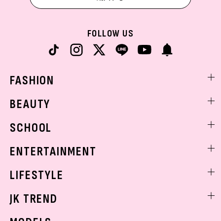
FOLLOW US
FASHION
ファッションニュース
BEAUTY
モデル私服
ビューティニュース
SCHOOL
着回し
トレンドメイク
着痩せ
スクールニュース
ENTERTAINMENT
ベストコスメ
制服コーデ
ヘアアレンジ・ヘアケア
エンタメニュース
LIFESTYLE
学校ヘアメイク
スキンケア
なにわ男子
勉強・受験・進路
ライフスタイルニュース
JK TREND
ボディケア
K-POP
JKランキング・アワード
JKトレンドニュース