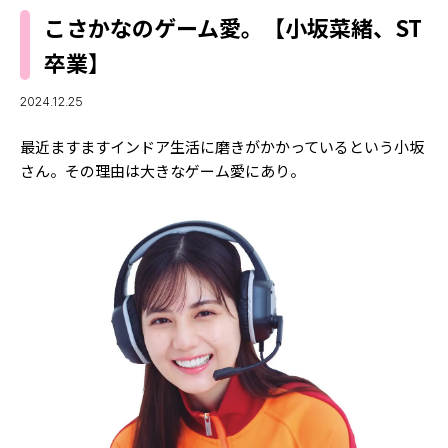
MODELS
モデルの購入品
こさかなのゲーム愛。【小坂菜緒、ST
MODEL'S BLOG
おでかけ
卒業】
お悩み相談
TikTok
2024.12.25
Instagram
最近ますますインドア生活に磨きがかかっているという小坂
YouTube
さん。その理由は大きなゲーム愛にあり。
FORTUNE
ゲッターズ飯田
MISS SEVENTEEN
ミスセブンティーンニュース
MAGAZINE
バックナンバー
INFORMATION
Seventeen
について