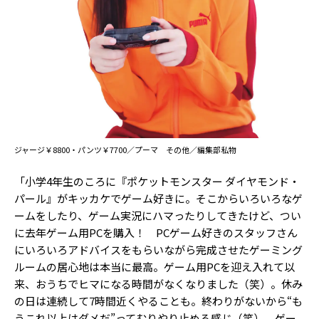
Follow us
ST member
新規会員登録・ログイン
ジャージ￥8800・パンツ￥7700／プーマ その他／編集部私物
「小学4年生のころに『ポケットモンスター ダイヤモンド・
パール』がキッカケでゲーム好きに。そこからいろいろなゲ
ームをしたり、ゲーム実況にハマったりしてきたけど、つい
に去年ゲーム用PCを購入！ PCゲーム好きのスタッフさん
にいろいろアドバイスをもらいながら完成させたゲーミング
ルームの居心地は本当に最高。ゲーム用PCを迎え入れて以
来、おうちでヒマになる時間がなくなりました（笑）。休み
の日は連続して7時間近くやることも。終わりがないから“も
うこれ以上はダメだ”ってむりやり止める感じ（笑）。ゲー