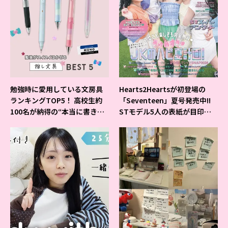
勉強時に愛用している文房具
Hearts2Heartsが初登場の
ランキングTOP5！ 高校生約
「Seventeen」夏号発売中!!
100名が納得の“本当に書きや
STモデル5人の表紙が目印だ
すいシャーペン”が1位に❤
よ♪