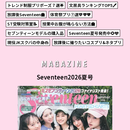
トレンド制服プリポーズ７選🌟
文房具ランキングTOP5🖊
放課後Seventeen🏫
体育祭プリ⑦選💛💜💙
ST受験対策室📝
授業中お腹が鳴らない方法🏫
セブンティーンモデルの購入品
Seventeen夏号発売中🌻🩵
現役JKスクバの中身👜
放課後に撮りたいコスプリ&ネタプリ
MAGAZINE
Seventeen2026夏号