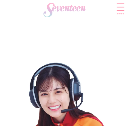
menu
すべての新着記事
FASHION
ファッションニュース
BEAUTY
モデル私服
ビューティニュース
SCHOOL
着回し
トレンドメイク
スクールニュース
ENTERTAINMENT
着痩せ
ベストコスメ
制服コーデ
エンタメニュース
LIFESTYLE
ヘアアレンジ・ヘアケア
学校ヘアメイク
なにわ男子
ライフスタイルニュース
スキンケア
JK TREND
勉強・受験・進路
K-POP
JKランキング・アワード
ボディケア
JKトレンドニュース