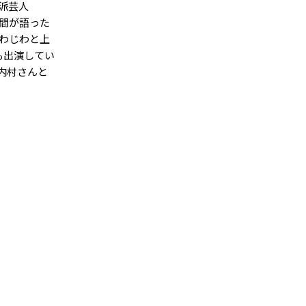
派芸人
間が語った
わじわと上
も出演してい
内村さんと