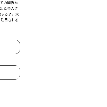
しての関係な
に出た芸人さ
場するよ。大
と注目される