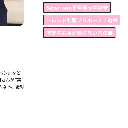
Seventeen夏号発売中🌻🩵
トレンド制服プリポーズ７選🌟
授業中お腹が鳴らない方法🏫
パン』など
さんが “実
な人なら、絶対