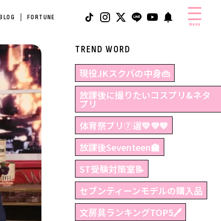
 BLOG
FORTUNE
menu
TREND WORD
現役JKスクバの中身👜
放課後に撮りたいコスプリ&ネタ
プリ
体育祭プリ⑦選💛💜💙
放課後Seventeen🏫
ST受験対策室📝
セブンティーンモデルの購入品
文房具ランキングTOP5🖊