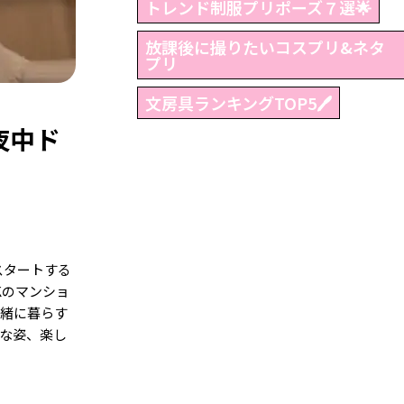
トレンド制服プリポーズ７選🌟
放課後に撮りたいコスプリ&ネタ
プリ
文房具ランキングTOP5🖊
夜中ド
スタートする
Kのマンショ
一緒に暮らす
な姿、楽し