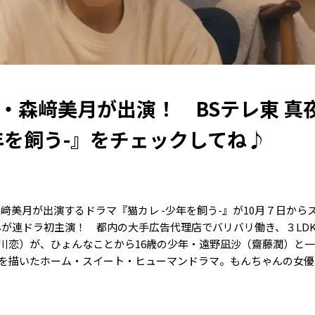
モデル・森﨑美月が出演！ BSテレ東 真
年を飼う-』をチェックしてね♪
の森﨑美月が出演するドラマ『猫カレ
-
少年を飼う
-
』が10月７日から
んが連ドラ初主演！ 都内の大手広告代理店でバリバリ働き、３LD
川恋）が、ひょんなことから16歳の少年・遠野凪沙（齋藤潤）と
を描いたホーム・スイート・ヒューマンドラマ。もんちゃんの女優