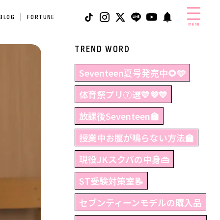
 BLOG
FORTUNE
menu
TREND WORD
Seventeen夏号発売中🌻🩵
体育祭プリ⑦選💛💜💙
放課後Seventeen🏫
授業中お腹が鳴らない方法🏫
現役JKスクバの中身👜
ST受験対策室📝
セブンティーンモデルの購入品