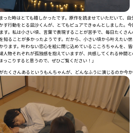
まった時はとても嬉しかったです。原作を読ませていただいて、自
かす行動をとる凪沙くんが、とてもピュアできゅんとしました。今
ます。私は小さい頃、言葉で表現することが苦手で、毎日たくさん
を知ることが多かったようです。だから、小さい頃から叶えたい世
かります。叶わない恋心を絵に閉じ込めているこころちゃんを、皆
場人物それぞれが孤独感を抱えていますが、共感してくれる仲間と
ほっこりすると思うので、ぜひご覧ください！」
がたくさんあるというもんちゃんが、どんなふうに演じるのか今か