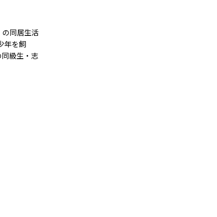
）の同居生活
少年を飼
の同級生・志