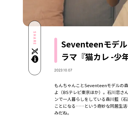
SHARE
Seventeen
ラマ『猫カレ -少
2023.10.07
もんちゃんことSeventeenモデル
よ（BSテレビ東京ほか）。石川恋さ
ンで一人暮らしをしている森川藍（石
ことになる
……
という奇妙な同居生活
みだね。