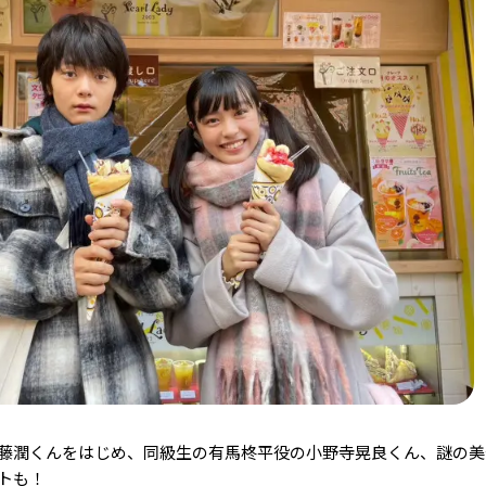
藤潤くんをはじめ、同級生の有馬柊平役の小野寺晃良くん、謎の美
ストも！