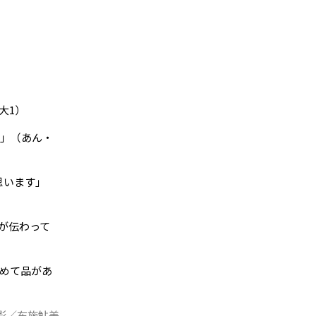
大1）
う」（あん・
思います」
が伝わって
めて品があ
影／布施鮎美