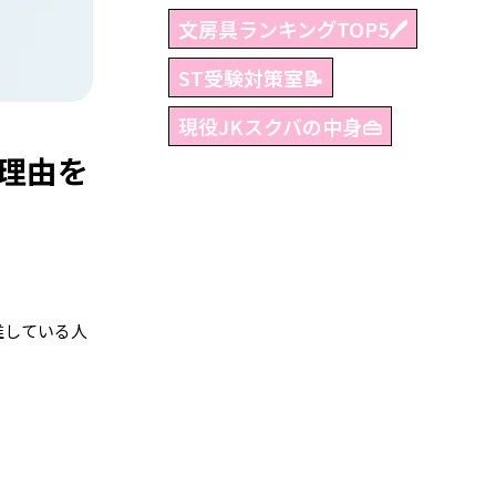
文房具ランキングTOP5🖊
ST受験対策室📝
現役JKスクバの中身👜
理由を
推している人