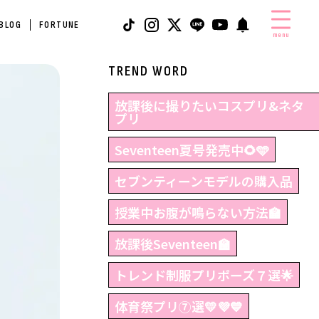
 BLOG
FORTUNE
menu
TREND WORD
放課後に撮りたいコスプリ&ネタ
プリ
Seventeen夏号発売中🌻🩵
セブンティーンモデルの購入品
授業中お腹が鳴らない方法🏫
放課後Seventeen🏫
トレンド制服プリポーズ７選🌟
体育祭プリ⑦選💛💜💙