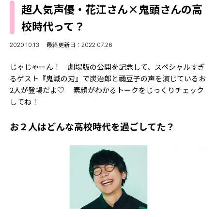
MODELS
超人気声優・花江さん×鬼頭さんの高
モデルの購入品
MODEL'S BLOG
校時代って？
おでかけ
お悩み相談
TikTok
2020.10.13
最終更新日：2022.07.26
Instagram
じゃじゃーん！ 劇場版の公開を記念して、スペシャルすぎ
るゲスト『鬼滅の刃』で炭治郎と禰豆子の声を演じているお
YouTube
2人が登場だよ♡ 素顔がわかるトークをじっくりチェック
してね！
FORTUNE
ゲッターズ飯田
MISS SEVENTEEN
お２人はどんな高校時代を過ごしてた？
ミスセブンティーンニュース
MAGAZINE
バックナンバー
INFORMATION
Seventeen
について