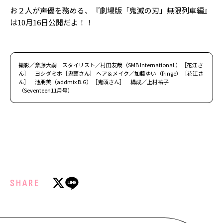
お２人が声優を務める、『劇場版「鬼滅の刃」無限列車編』
は10月16日公開だよ！！
撮影／斎藤大嗣 スタイリスト／村田友哉（SMB International.）［花江さ
ん］ ヨシダミホ［鬼頭さん］ ヘア＆メイク／加藤ゆい（fringe）［花江さ
ん］ 池朋美（addmix B.G）［鬼頭さん］ 構成／上村祐子
（Seventeen11月号）
SHARE