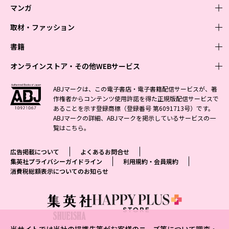
マンガ
取材・ファッション
少年マンガ
週刊少年ジャンプ
書籍
青年マンガ
ファッション・美容
ジャンプSQ
少年ジャンプ+
Seventeen
オンラインストア・その他WEBサービス
少女マンガ
芸能・情報・スポーツ
文芸・文庫・総合
Vジャンプ
ジャンプTOON
non-no
ジャンプTOON
Myojo
すばる
女性マンガ
学芸・ノンフィクション・新書
オンラインストア
最強ジャンプ
ABJマークは、この電子書店・電子書籍配信サービスが、著
ZEBRACK
BAILA
ZEBRACK
週プレNEWS
小説すばる
作権者からコンテンツ使用許諾を得た正規版配信サービスで
ジャンプTOON
1日5分で、明日は変わる よみタイ yomitai
OTO
少年ジャンプ+
ライトノベル・ノベライズ
その他WEBサービス
S-MANGA
MAQUIA
あることを示す登録商標（登録番号 第6091713号）です。
S-MANGA
週プレ グラジャパ!
集英社 文芸ステーション
ZEBRACK
集英社学芸部 - 学芸・ノンフィクション
SHUEISHA MANGA-ART HERITAGE
ジャンプTOON
ABJマークの詳細、ABJマークを掲示しているサービスの一
集英社オレンジ文庫
集英社アドナビ
集英社ジャンプリミックス
SPUR
キッズ
集英社コミック文庫
Sportiva
web 集英社文庫
覧は
こちら
。
S-MANGA
集英社ビジネス書
ジャンプキャラクターズストア
ZEBRACK
JUMP j-BOOKS
集英社エディターズ・ラボ
集英社コミック文庫
LEE
集英社みらい文庫
りぼん
パラスポ
青春と読書
集英社コミック文庫
集英社新書
HAPPY PLUS STORE
ジャンプルーキー！
ダッシュエックス文庫公式サイト
広告掲載について
よくあるお問合せ
週刊ヤングジャンプ
eclat
集英社の児童図書 S-KIDS.LAND
マーガレット
アジア人物史
マンガMee公式サイト
集英社新書プラス - 知の水先案内人
SHUEISHA VOX
集英社プライバシーガイドライン
利用規約・会員規約
S-MANGA
集英社Webマガジン コバルト
ヤングジャンプ定期購読デジタル
T JAPAN
消費税総額表示についてのお知らせ
別冊マーガレット
リマコミ
kotoba
LEEマルシェ
集英社ジャンプリミックス
シフォン文庫
ヤンジャン！
HAPPY PLUS ONE
マンガMee公式サイト
マンガMeets
e!集英社
SHOP Marisol
集英社コミック文庫
となりのヤングジャンプ
MEN'S NON-NO
リマコミ
Cookie
情報・知識＆オピニオン imidas
eclat premium
グランドジャンプ
UOMO
マンガMeets
Cocohana
mirabella