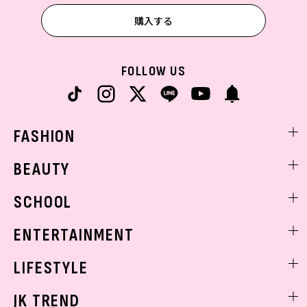
購入する
FOLLOW US
FASHION
ファッションニュース
BEAUTY
モデル私服
ビューティニュース
SCHOOL
着回し
トレンドメイク
着痩せ
スクールニュース
ENTERTAINMENT
ベストコスメ
制服コーデ
ヘアアレンジ・ヘアケア
エンタメニュース
LIFESTYLE
学校ヘアメイク
スキンケア
なにわ男子
勉強・受験・進路
ライフスタイルニュース
JK TREND
ボディケア
K-POP