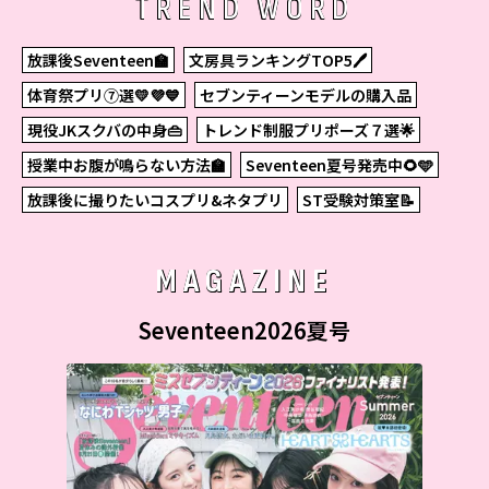
TREND WORD
放課後Seventeen🏫
文房具ランキングTOP5🖊
体育祭プリ⑦選💛💜💙
セブンティーンモデルの購入品
現役JKスクバの中身👜
トレンド制服プリポーズ７選🌟
授業中お腹が鳴らない方法🏫
Seventeen夏号発売中🌻🩵
放課後に撮りたいコスプリ&ネタプリ
ST受験対策室📝
MAGAZINE
Seventeen2026夏号