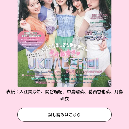
表紙：入江美沙希、関谷瑠紀、中島瑠菜、葛西杏也菜、月島
琉衣
試し読みはこちら