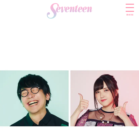
menu
すべての新着記事
FASHION
ファッションニュース
BEAUTY
モデル私服
ビューティニュース
SCHOOL
着回し
トレンドメイク
スクールニュース
ENTERTAINMENT
着痩せ
ベストコスメ
制服コーデ
エンタメニュース
LIFESTYLE
ヘアアレンジ・ヘアケア
学校ヘアメイク
なにわ男子
ライフスタイルニュース
スキンケア
JK TREND
勉強・受験・進路
K-POP
JKランキング・アワード
ボディケア
JKトレンドニュース