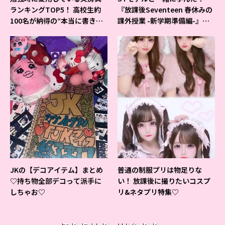
ランキングTOP5！ 高校生約
『放課後Seventeen 春休みの
100名が納得の“本当に書きや
課外授業 -新学期準備編-』イ
すいシャーペン”が1位に❤
ベントの様子をレポ♡
JKの【デコアイテム】まとめ
普通の制服プリは物足りな
♡持ち物全部デコって派手に
い！ 放課後に撮りたいコスプ
しちゃお♡
リ&ネタプリ特集♡