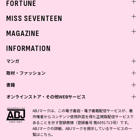
FORTUNE
ゲッターズ飯田
MISS SEVENTEEN
ミスセブンティーンニュース
MAGAZINE
バックナンバー
INFORMATION
マンガ
取材・ファッション
少年マンガ
週刊少年ジャンプ
書籍
青年マンガ
ファッション・美容
ジャンプSQ
少年ジャンプ+
Seventeen
オンラインストア・その他WEBサービス
少女マンガ
芸能・情報・スポーツ
文芸・文庫・総合
Vジャンプ
ジャンプTOON
non-no
ジャンプTOON
Myojo
すばる
女性マンガ
学芸・ノンフィクション・新書
オンラインストア
最強ジャンプ
ABJマークは、この電子書店・電子書籍配信サービスが、著
ZEBRACK
BAILA
ZEBRACK
週プレNEWS
小説すばる
作権者からコンテンツ使用許諾を得た正規版配信サービスで
ジャンプTOON
1日5分で、明日は変わる よみタイ yomitai
OTO
少年ジャンプ+
ライトノベル・ノベライズ
その他WEBサービス
S-MANGA
MAQUIA
あることを示す登録商標（登録番号 第6091713号）です。
S-MANGA
週プレ グラジャパ!
集英社 文芸ステーション
ZEBRACK
集英社学芸部 - 学芸・ノンフィクション
SHUEISHA MANGA-ART HERITAGE
ジャンプTOON
ABJマークの詳細、ABJマークを掲示しているサービスの一
集英社オレンジ文庫
集英社アドナビ
集英社ジャンプリミックス
SPUR
キッズ
集英社コミック文庫
Sportiva
web 集英社文庫
覧は
こちら
。
S-MANGA
集英社ビジネス書
ジャンプキャラクターズストア
ZEBRACK
JUMP j-BOOKS
集英社エディターズ・ラボ