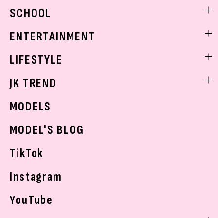
ビューティニュース
SCHOOL
着回し
トレンドメイク
着痩せ
スクールニュース
ENTERTAINMENT
ベストコスメ
制服コーデ
ヘアアレンジ・ヘアケア
エンタメニュース
LIFESTYLE
学校ヘアメイク
スキンケア
なにわ男子
勉強・受験・進路
ライフスタイルニュース
JK TREND
ボディケア
K-POP
JKランキング・アワード
JKトレンドニュース
MODELS
モデルの購入品
おでかけ
MODEL'S BLOG
お悩み相談
TikTok
Instagram
YouTube