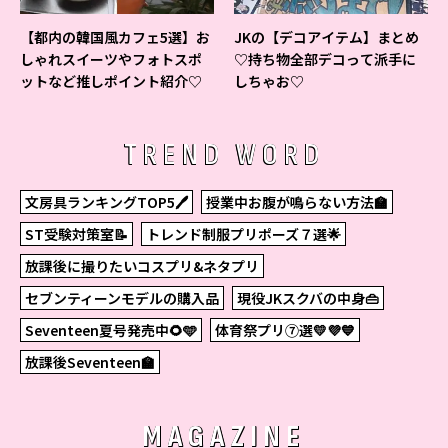
【都内の韓国風カフェ5選】お
JKの【デコアイテム】まとめ
しゃれスイーツやフォトスポ
♡持ち物全部デコって派手に
ットなど推しポイント紹介♡
しちゃお♡
TREND WORD
文房具ランキングTOP5🖊
授業中お腹が鳴らない方法🏫
ST受験対策室📝
トレンド制服プリポーズ７選🌟
放課後に撮りたいコスプリ&ネタプリ
セブンティーンモデルの購入品
現役JKスクバの中身👜
Seventeen夏号発売中🌻🩵
体育祭プリ⑦選💛💜💙
放課後Seventeen🏫
MAGAZINE