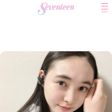
menu
すべての新着記事
FASHION
ファッションニュース
BEAUTY
モデル私服
ビューティニュース
SCHOOL
着回し
トレンドメイク
スクールニュース
ENTERTAINMENT
着痩せ
ベストコスメ
制服コーデ
エンタメニュース
LIFESTYLE
ヘアアレンジ・ヘアケア
学校ヘアメイク
なにわ男子
ライフスタイルニュース
スキンケア
JK TREND
勉強・受験・進路
K-POP
JKランキング・アワード
ボディケア
JKトレンドニュース