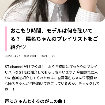
MODELS
モデルの購入品
MODEL'S BLOG
おでかけ
お悩み相談
TikTok
おこもり時間、モデルは何を聴いて
Instagram
る？ 陽名ちゃんのプレイリストをご
YouTube
紹介♡
FORTUNE
2020.04.27
最終更新日：2021.08.22
ゲッターズ飯田
MISS SEVENTEEN
ST channelだけで公開！ おうち時間にぴったりのプレイ
ミスセブンティーンニュース
MAGAZINE
リストをSTモに紹介してもらっちゃいます♪ 今回お気に入
バックナンバー
りの音楽を紹介してくれたのは、宮野陽名ちゃん♡ 現役JK
INFORMATION
な陽名ちゃんが何を聴いて過ごしているのか、チェックして
Seventeen
ね！！
について
声にきゅんとするのがこの曲！