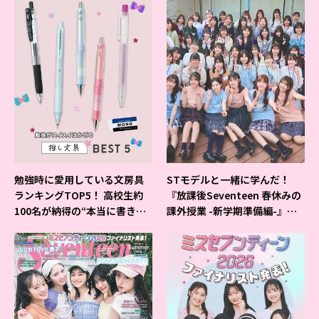
勉強時に愛用している文房具
STモデルと一緒に学んだ！
ランキングTOP5！ 高校生約
『放課後Seventeen 春休みの
100名が納得の“本当に書きや
課外授業 -新学期準備編-』イ
すいシャーペン”が1位に❤
ベントの様子をレポ♡