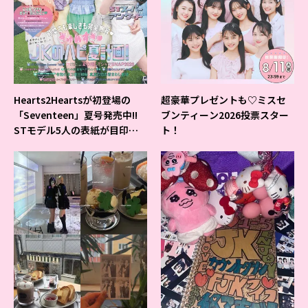
Hearts2Heartsが初登場の
超豪華プレゼントも♡ミスセ
「Seventeen」夏号発売中!!
ブンティーン2026投票スター
STモデル5人の表紙が目印だ
ト！
よ♪