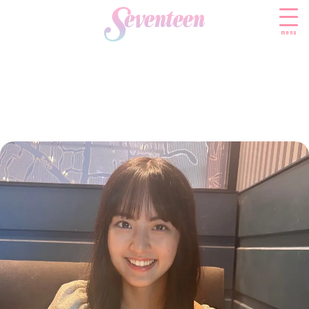
menu
すべての新着記事
FASHION
ファッションニュース
BEAUTY
モデル私服
ビューティニュース
SCHOOL
着回し
トレンドメイク
スクールニュース
ENTERTAINMENT
着痩せ
ベストコスメ
制服コーデ
エンタメニュース
LIFESTYLE
ヘアアレンジ・ヘアケア
学校ヘアメイク
なにわ男子
ライフスタイルニュース
スキンケア
JK TREND
勉強・受験・進路
K-POP
JKランキング・アワード
ボディケア
JKトレンドニュース