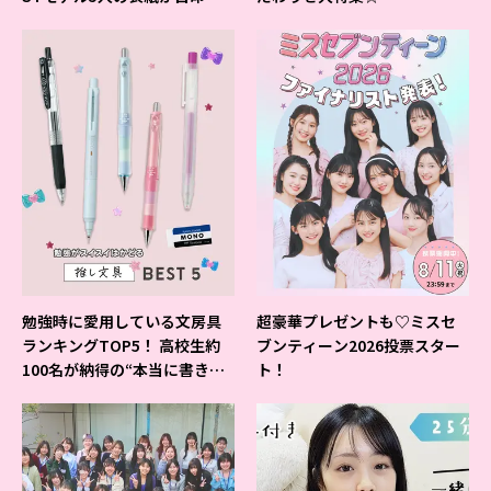
よ♪
勉強時に愛用している文房具
超豪華プレゼントも♡ミスセ
ランキングTOP5！ 高校生約
ブンティーン2026投票スター
100名が納得の“本当に書きや
ト！
すいシャーペン”が1位に❤