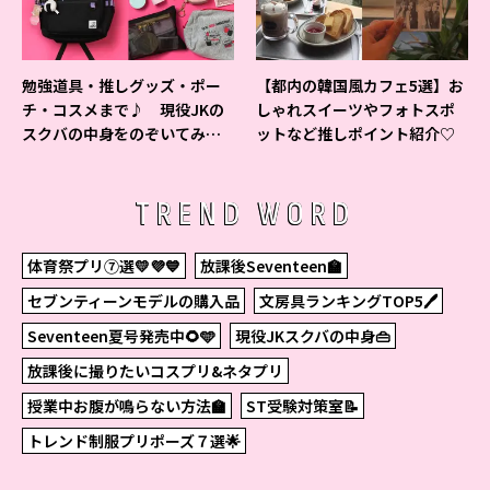
勉強道具・推しグッズ・ポー
【都内の韓国風カフェ5選】お
チ・コスメまで♪ 現役JKの
しゃれスイーツやフォトスポ
スクバの中身をのぞいてみ
ットなど推しポイント紹介♡
た！
TREND WORD
体育祭プリ⑦選💛💜💙
放課後Seventeen🏫
セブンティーンモデルの購入品
文房具ランキングTOP5🖊
Seventeen夏号発売中🌻🩵
現役JKスクバの中身👜
放課後に撮りたいコスプリ&ネタプリ
授業中お腹が鳴らない方法🏫
ST受験対策室📝
トレンド制服プリポーズ７選🌟