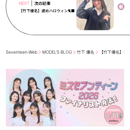
次の記事
NEXT
【竹下優名】遅めハロウィン🐈‍⬛
Seventeen-Web
MODEL’S BLOG
竹下 優名
【竹下優名】初