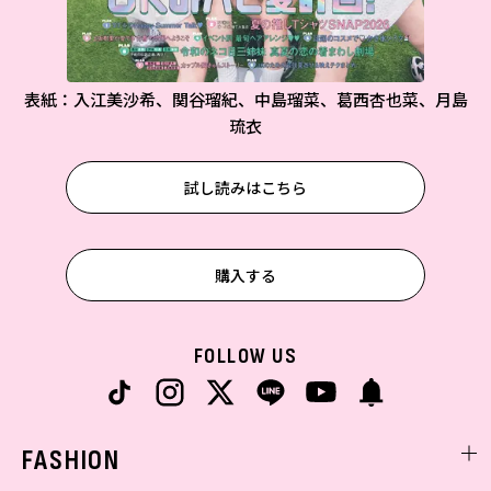
表紙：入江美沙希、関谷瑠紀、中島瑠菜、葛西杏也菜、月島
琉衣
試し読みはこちら
購入する
FOLLOW US
FASHION