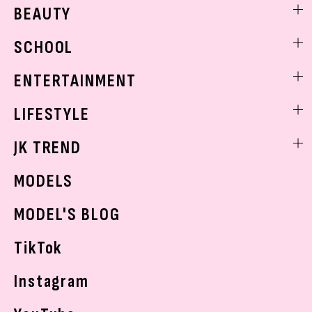
ファッションニュース
BEAUTY
モデル私服
ビューティニュース
SCHOOL
着回し
トレンドメイク
着痩せ
スクールニュース
ENTERTAINMENT
ベストコスメ
制服コーデ
ヘアアレンジ・ヘアケア
エンタメニュース
LIFESTYLE
学校ヘアメイク
スキンケア
なにわ男子
勉強・受験・進路
ライフスタイルニュース
JK TREND
ボディケア
K-POP
JKランキング・アワード
JKトレンドニュース
MODELS
モデルの購入品
おでかけ
MODEL'S BLOG
お悩み相談
TikTok
Instagram