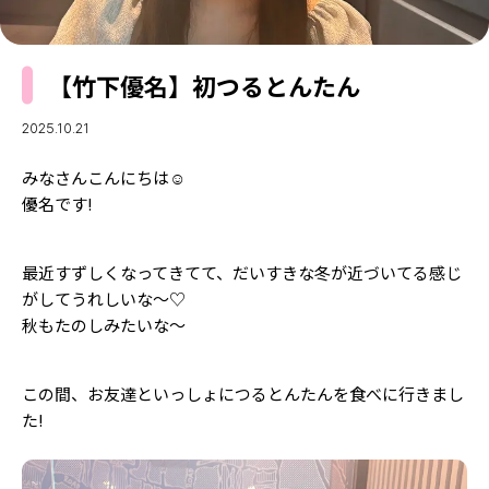
MODELS
モデルの購入品
MODEL'S BLOG
おでかけ
【竹下優名】初つるとんたん
お悩み相談
TikTok
2025.10.21
Instagram
みなさんこんにちは☺︎
YouTube
優名です!
FORTUNE
ゲッターズ飯田
最近すずしくなってきてて、だいすきな冬が近づいてる感じ
MISS SEVENTEEN
がしてうれしいな〜♡
ミスセブンティーンニュース
MAGAZINE
秋もたのしみたいな〜
バックナンバー
INFORMATION
この間、お友達といっしょにつるとんたんを食べに行きまし
Seventeen
について
た!