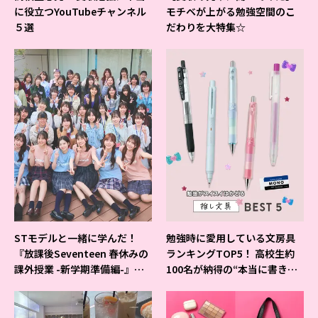
に役立つYouTubeチャンネル
モチベが上がる勉強空間のこ
５選
だわりを大特集☆
STモデルと一緒に学んだ！
勉強時に愛用している文房具
『放課後Seventeen 春休みの
ランキングTOP5！ 高校生約
課外授業 -新学期準備編-』イ
100名が納得の“本当に書きや
ベントの様子をレポ♡
すいシャーペン”が1位に❤