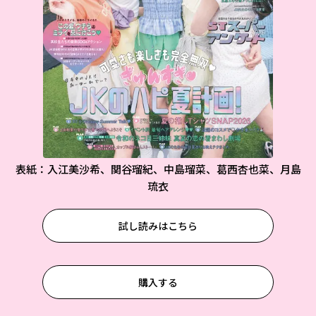
表紙：入江美沙希、関谷瑠紀、中島瑠菜、葛西杏也菜、月島
琉衣
試し読みはこちら
購入する