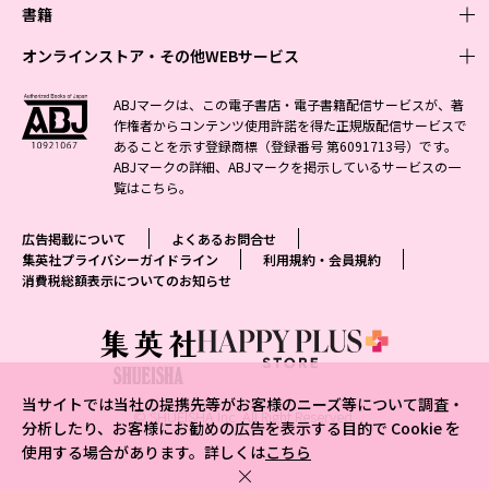
週刊少年ジャンプ
書籍
青年マンガ
ファッション・美容
ジャンプSQ
少年ジャンプ+
Seventeen
オンラインストア・その他WEBサービス
少女マンガ
芸能・情報・スポーツ
文芸・文庫・総合
Vジャンプ
ジャンプTOON
non-no
ジャンプTOON
Myojo
すばる
女性マンガ
学芸・ノンフィクション・新書
オンラインストア
最強ジャンプ
ABJマークは、この電子書店・電子書籍配信サービスが、著
ZEBRACK
BAILA
ZEBRACK
週プレNEWS
小説すばる
作権者からコンテンツ使用許諾を得た正規版配信サービスで
ジャンプTOON
1日5分で、明日は変わる よみタイ yomitai
OTO
少年ジャンプ+
ライトノベル・ノベライズ
その他WEBサービス
S-MANGA
MAQUIA
あることを示す登録商標（登録番号 第6091713号）です。
S-MANGA
週プレ グラジャパ!
集英社 文芸ステーション
ZEBRACK
集英社学芸部 - 学芸・ノンフィクション
SHUEISHA MANGA-ART HERITAGE
ジャンプTOON
ABJマークの詳細、ABJマークを掲示しているサービスの一
集英社オレンジ文庫
集英社アドナビ
集英社ジャンプリミックス
SPUR
キッズ
集英社コミック文庫
Sportiva
web 集英社文庫
覧は
こちら
。
S-MANGA
集英社ビジネス書
ジャンプキャラクターズストア
ZEBRACK
JUMP j-BOOKS
集英社エディターズ・ラボ
集英社コミック文庫
LEE
集英社みらい文庫
りぼん
パラスポ
青春と読書
集英社コミック文庫
集英社新書
HAPPY PLUS STORE
ジャンプルーキー！
ダッシュエックス文庫公式サイト
広告掲載について
よくあるお問合せ
週刊ヤングジャンプ
eclat
集英社の児童図書 S-KIDS.LAND
マーガレット
アジア人物史
マンガMee公式サイト
集英社新書プラス - 知の水先案内人
SHUEISHA VOX
集英社プライバシーガイドライン
利用規約・会員規約
S-MANGA
集英社Webマガジン コバルト
ヤングジャンプ定期購読デジタル
T JAPAN
消費税総額表示についてのお知らせ
別冊マーガレット
リマコミ
kotoba
LEEマルシェ
集英社ジャンプリミックス
シフォン文庫
ヤンジャン！
HAPPY PLUS ONE
マンガMee公式サイト
マンガMeets
e!集英社
SHOP Marisol
集英社コミック文庫
となりのヤングジャンプ
MEN'S NON-NO
リマコミ
Cookie
情報・知識＆オピニオン imidas
eclat premium
グランドジャンプ
UOMO
マンガMeets
Cocohana
mirabella
当サイトでは当社の提携先等がお客様のニーズ等について調査・
ウルトラジャンプ
集英社オンライン
© SHUEISHA Inc. All Right Reserved.
office YOU
mirabella homme
分析したり、お客様にお勧めの広告を表示する目的で Cookie を
使用する場合があります。詳しくは
こちら
zakka market