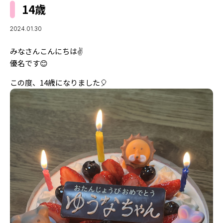
MODELS
14歳
モデルの購入品
MODEL'S BLOG
おでかけ
2024.01.30
お悩み相談
TikTok
みなさんこんにちは✌️
Instagram
優名です😊
この度、14歳になりました🎈
YouTube
FORTUNE
ゲッターズ飯田
MISS SEVENTEEN
ミスセブンティーンニュース
MAGAZINE
バックナンバー
INFORMATION
Seventeen
について