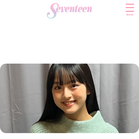
menu
すべての新着記事
FASHION
ファッションニュース
BEAUTY
モデル私服
ビューティニュース
SCHOOL
着回し
トレンドメイク
スクールニュース
ENTERTAINMENT
着痩せ
ベストコスメ
制服コーデ
エンタメニュース
LIFESTYLE
ヘアアレンジ・ヘアケア
学校ヘアメイク
なにわ男子
ライフスタイルニュース
スキンケア
JK TREND
勉強・受験・進路
K-POP
JKランキング・アワード
ボディケア
JKトレンドニュース