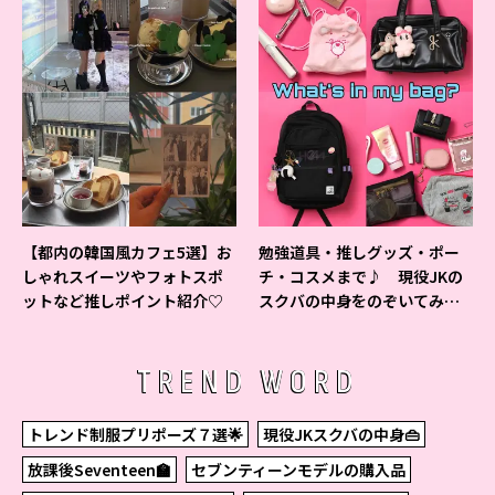
【都内の韓国風カフェ5選】お
勉強道具・推しグッズ・ポー
しゃれスイーツやフォトスポ
チ・コスメまで♪ 現役JKの
ットなど推しポイント紹介♡
スクバの中身をのぞいてみ
た！
TREND WORD
トレンド制服プリポーズ７選🌟
現役JKスクバの中身👜
放課後Seventeen🏫
セブンティーンモデルの購入品