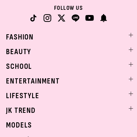
FOLLOW US
FASHION
ファッションニュース
BEAUTY
モデル私服
ビューティニュース
SCHOOL
着回し
トレンドメイク
着痩せ
スクールニュース
ENTERTAINMENT
ベストコスメ
制服コーデ
ヘアアレンジ・ヘアケア
エンタメニュース
LIFESTYLE
学校ヘアメイク
スキンケア
なにわ男子
勉強・受験・進路
ライフスタイルニュース
JK TREND
ボディケア
K-POP
JKランキング・アワード
JKトレンドニュース
MODELS
モデルの購入品
おでかけ