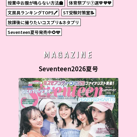
授業中お腹が鳴らない方法🏫
体育祭プリ⑦選💛💜💙
文房具ランキングTOP5🖊
ST受験対策室📝
放課後に撮りたいコスプリ&ネタプリ
Seventeen夏号発売中🌻🩵
MAGAZINE
Seventeen2026夏号