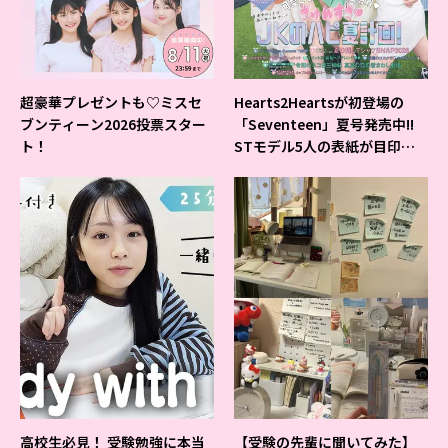
超豪華プレゼントも♡ミスセ
Hearts2Heartsが初登場の
ブンティーン2026投票スター
「Seventeen」夏号発売中!!
ト！
STモデル5人の表紙が目印だ
よ♪
高校生必見！ 受験勉強に本当
【受験の先輩に聞いてみた】