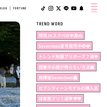
 BLOG
FORTUNE
menu
TREND WORD
現役JKスクバの中身👜
Seventeen夏号発売中🌻🩵
トレンド制服プリポーズ７選🌟
授業中お腹が鳴らない方法🏫
放課後Seventeen🏫
セブンティーンモデルの購入品
体育祭プリ⑦選💛💜💙