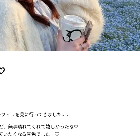

モフィラを見に行ってきましたᴗ ᴗ
ど、無事晴れてくれて嬉しかったな🤍
ていたくなる景色でした…♡