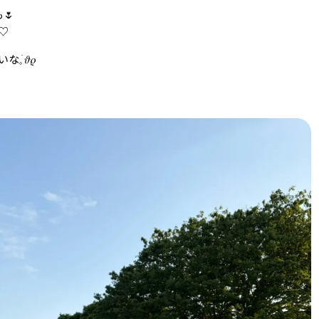
🌷
♡
 𝜗𝜚