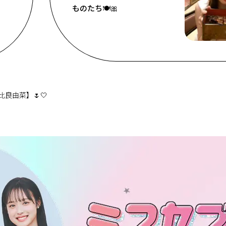
ものたち🍽🎀
比良由菜】🌷🤍