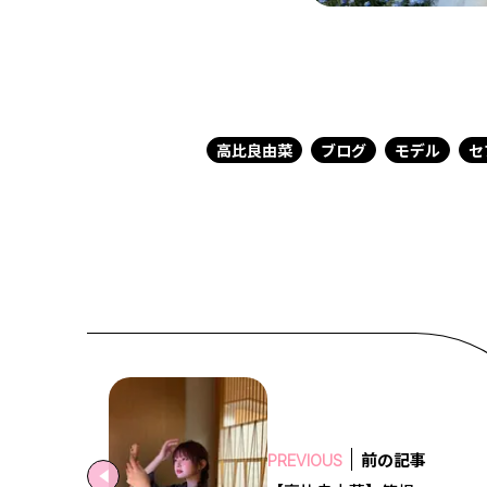
高比良由菜
ブログ
モデル
セ
前の記事
PREVIOUS