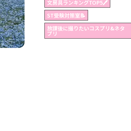
文房具ランキングTOP5🖊
ST受験対策室📝
放課後に撮りたいコスプリ&ネタ
プリ