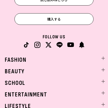
購入する
FOLLOW US
FASHION
ファッションニュース
BEAUTY
モデル私服
ビューティニュース
SCHOOL
着回し
トレンドメイク
着痩せ
スクールニュース
ENTERTAINMENT
ベストコスメ
制服コーデ
ヘアアレンジ・ヘアケア
エンタメニュース
LIFESTYLE
学校ヘアメイク