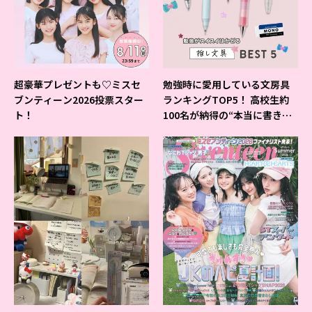
超豪華プレゼントも♡ミスセ
勉強時に愛用している文房具
ブンティーン2026投票スター
ランキングTOP5！ 高校生約
ト！
100名が納得の“本当に書きや
すいシャーペン”が1位に❤