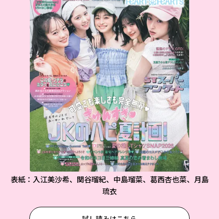
表紙：入江美沙希、関谷瑠紀、中島瑠菜、葛西杏也菜、月島
琉衣
試し読みはこちら