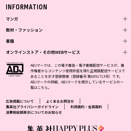
バックナンバー
INFORMATION
マンガ
取材・ファッション
少年マンガ
週刊少年ジャンプ
書籍
青年マンガ
ファッション・美容
ジャンプSQ
少年ジャンプ+
Seventeen
オンラインストア・その他WEBサービス
少女マンガ
芸能・情報・スポーツ
文芸・文庫・総合
Vジャンプ
ジャンプTOON
non-no
ジャンプTOON
Myojo
すばる
女性マンガ
学芸・ノンフィクション・新書
オンラインストア
最強ジャンプ
ABJマークは、この電子書店・電子書籍配信サービスが、著
ZEBRACK
BAILA
ZEBRACK
週プレNEWS
小説すばる
作権者からコンテンツ使用許諾を得た正規版配信サービスで
ジャンプTOON
1日5分で、明日は変わる よみタイ yomitai
OTO
少年ジャンプ+
ライトノベル・ノベライズ
その他WEBサービス
S-MANGA
MAQUIA
あることを示す登録商標（登録番号 第6091713号）です。
S-MANGA
週プレ グラジャパ!
集英社 文芸ステーション
ZEBRACK
集英社学芸部 - 学芸・ノンフィクション
SHUEISHA MANGA-ART HERITAGE
ジャンプTOON
ABJマークの詳細、ABJマークを掲示しているサービスの一
集英社オレンジ文庫
集英社アドナビ
集英社ジャンプリミックス
SPUR
キッズ
集英社コミック文庫
Sportiva
web 集英社文庫
覧は
こちら
。
S-MANGA
集英社ビジネス書
ジャンプキャラクターズストア
ZEBRACK
JUMP j-BOOKS
集英社エディターズ・ラボ
集英社コミック文庫
LEE
集英社みらい文庫
りぼん
パラスポ
青春と読書
集英社コミック文庫
集英社新書
HAPPY PLUS STORE
ジャンプルーキー！
ダッシュエックス文庫公式サイト
広告掲載について
よくあるお問合せ
週刊ヤングジャンプ
eclat
集英社の児童図書 S-KIDS.LAND
マーガレット
アジア人物史
マンガMee公式サイト
集英社新書プラス - 知の水先案内人
SHUEISHA VOX
集英社プライバシーガイドライン
利用規約・会員規約
S-MANGA
集英社Webマガジン コバルト
ヤングジャンプ定期購読デジタル
T JAPAN
消費税総額表示についてのお知らせ
別冊マーガレット
リマコミ
kotoba
LEEマルシェ
集英社ジャンプリミックス
シフォン文庫
ヤンジャン！
HAPPY PLUS ONE
マンガMee公式サイト
マンガMeets
e!集英社
SHOP Marisol
集英社コミック文庫
となりのヤングジャンプ
MEN'S NON-NO
リマコミ