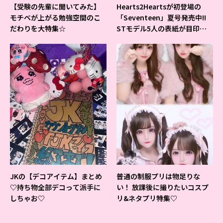
【受験の先輩に聞いてみた】
Hearts2Heartsが初登場の
モチベが上がる勉強空間のこ
「Seventeen」夏号発売中!!
だわりを大特集☆
STモデル5人の表紙が目印だ
よ♪
JKの【デコアイテム】まとめ
普通の制服プリは物足りな
♡持ち物全部デコって派手に
い！ 放課後に撮りたいコスプ
しちゃお♡
リ&ネタプリ特集♡