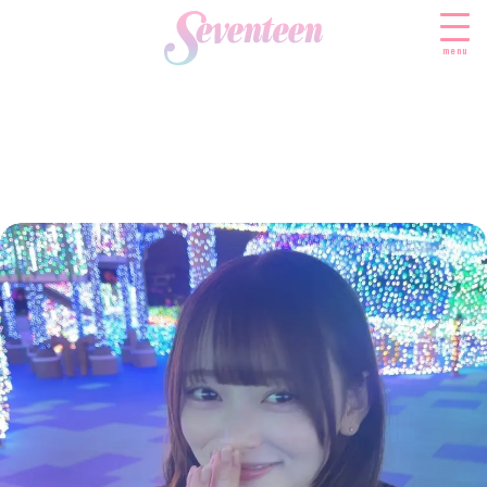
menu
すべての新着記事
FASHION
ファッションニュース
BEAUTY
モデル私服
ビューティニュース
SCHOOL
着回し
トレンドメイク
スクールニュース
ENTERTAINMENT
着痩せ
ベストコスメ
制服コーデ
エンタメニュース
LIFESTYLE
ヘアアレンジ・ヘアケア
学校ヘアメイク
なにわ男子
ライフスタイルニュース
スキンケア
JK TREND
勉強・受験・進路
K-POP
JKランキング・アワード
ボディケア
JKトレンドニュース