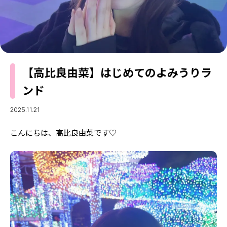
MODELS
モデルの購入品
MODEL'S BLOG
おでかけ
お悩み相談
TikTok
Instagram
【高比良由菜】はじめてのよみうりラ
YouTube
ンド
FORTUNE
2025.11.21
ゲッターズ飯田
MISS SEVENTEEN
こんにちは、高比良由菜です♡
ミスセブンティーンニュース
MAGAZINE
バックナンバー
INFORMATION
Seventeen
について