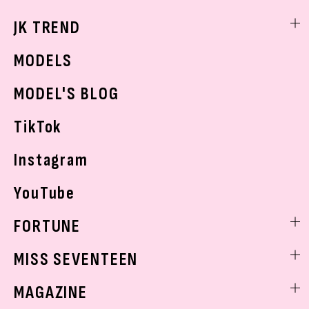
スキンケア
なにわ男子
勉強・受験・進路
ライフスタイルニュース
JK TREND
ボディケア
K-POP
JKランキング・アワード
JKトレンドニュース
MODELS
モデルの購入品
おでかけ
MODEL'S BLOG
お悩み相談
TikTok
Instagram
YouTube
FORTUNE
ゲッターズ飯田
MISS SEVENTEEN
ミスセブンティーンニュース
MAGAZINE