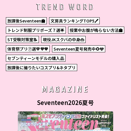
TREND WORD
放課後Seventeen🏫
文房具ランキングTOP5🖊
トレンド制服プリポーズ７選🌟
授業中お腹が鳴らない方法🏫
ST受験対策室📝
現役JKスクバの中身👜
体育祭プリ⑦選💛💜💙
Seventeen夏号発売中🌻🩵
セブンティーンモデルの購入品
放課後に撮りたいコスプリ&ネタプリ
MAGAZINE
Seventeen2026夏号