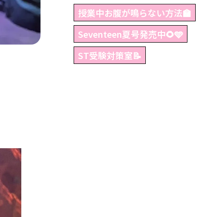
授業中お腹が鳴らない方法🏫
Seventeen夏号発売中🌻🩵
ST受験対策室📝