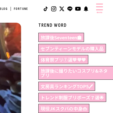
 BLOG
FORTUNE
menu
TREND WORD
放課後Seventeen🏫
セブンティーンモデルの購入品
体育祭プリ⑦選💛💜💙
放課後に撮りたいコスプリ&ネタ
プリ
文房具ランキングTOP5🖊
トレンド制服プリポーズ７選🌟
現役JKスクバの中身👜