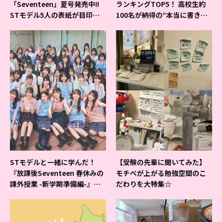
「Seventeen」夏号発売中!!
ランキングTOP5！ 高校生約
STモデル5人の表紙が目印だ
100名が納得の“本当に書きや
よ♪
すいシャーペン”が1位に❤
STモデルと一緒に学んだ！
【受験の先輩に聞いてみた】
『放課後Seventeen 春休みの
モチベが上がる勉強空間のこ
課外授業 -新学期準備編-』イ
だわりを大特集☆
ベントの様子をレポ♡