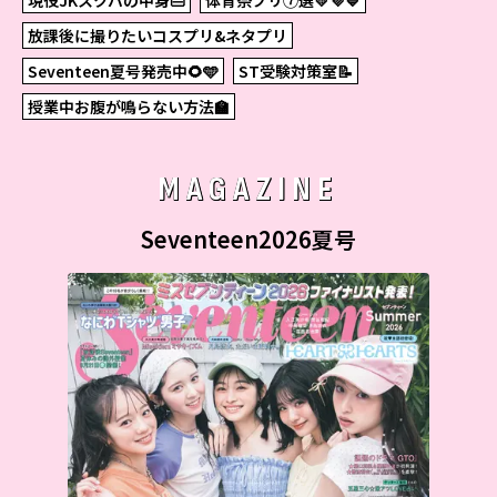
現役JKスクバの中身👜
体育祭プリ⑦選💛💜💙
放課後に撮りたいコスプリ&ネタプリ
Seventeen夏号発売中🌻🩵
ST受験対策室📝
授業中お腹が鳴らない方法🏫
MAGAZINE
Seventeen2026夏号