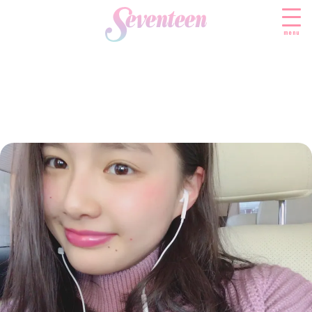
menu
すべての新着記事
FASHION
ファッションニュース
BEAUTY
モデル私服
ビューティニュース
SCHOOL
着回し
トレンドメイク
スクールニュース
ENTERTAINMENT
着痩せ
ベストコスメ
制服コーデ
エンタメニュース
LIFESTYLE
ヘアアレンジ・ヘアケア
学校ヘアメイク
なにわ男子
ライフスタイルニュース
スキンケア
JK TREND
勉強・受験・進路
K-POP
JKランキング・アワード
ボディケア
JKトレンドニュース