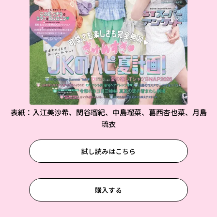
表紙：入江美沙希、関谷瑠紀、中島瑠菜、葛西杏也菜、月島
琉衣
試し読みはこちら
購入する