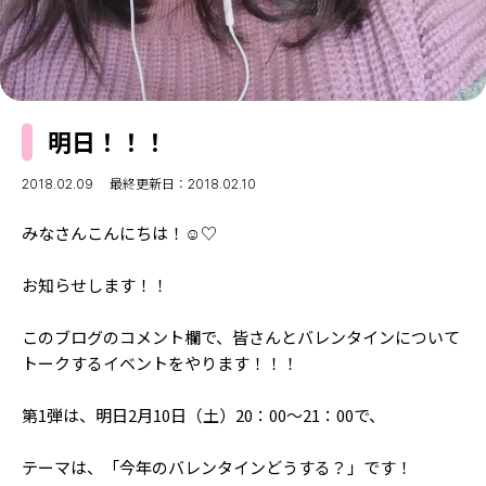
MODELS
モデルの購入品
MODEL'S BLOG
おでかけ
お悩み相談
TikTok
明日！！！
Instagram
YouTube
2018.02.09
最終更新日：2018.02.10
FORTUNE
みなさんこんにちは！︎☺️︎♡
ゲッターズ飯田
MISS SEVENTEEN
お知らせします！！
ミスセブンティーンニュース
MAGAZINE
このブログのコメント欄で、皆さんとバレンタインについて
バックナンバー
トークするイベントをやります！！！
INFORMATION
Seventeen
第1弾は、明日2月10日（土）20：00～21：00で、
について
テーマは、「今年のバレンタインどうする？」です！