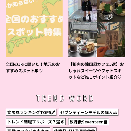
全国のJKに聞いた！地元のお
【都内の韓国風カフェ5選】お
すすめスポット集♡
しゃれスイーツやフォトスポ
ットなど推しポイント紹介♡
TREND WORD
文房具ランキングTOP5🖊
セブンティーンモデルの購入品
トレンド制服プリポーズ７選🌟
放課後Seventeen🏫