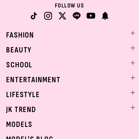
FOLLOW US
FASHION
ファッションニュース
BEAUTY
モデル私服
ビューティニュース
SCHOOL
着回し
トレンドメイク
着痩せ
スクールニュース
ENTERTAINMENT
ベストコスメ
制服コーデ
ヘアアレンジ・ヘアケア
エンタメニュース
LIFESTYLE
学校ヘアメイク
スキンケア
なにわ男子
勉強・受験・進路
ライフスタイルニュース
JK TREND
ボディケア
K-POP
JKランキング・アワード
JKトレンドニュース
MODELS
モデルの購入品
おでかけ