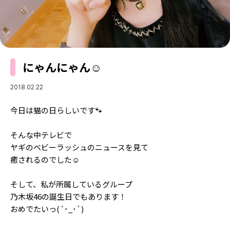
MODELS
モデルの購入品
MODEL'S BLOG
おでかけ
お悩み相談
TikTok
にゃんにゃん☺️︎
Instagram
YouTube
2018.02.22
FORTUNE
今日は猫の日らしいです🐾
ゲッターズ飯田
MISS SEVENTEEN
そんな中テレビで
ヤギのベビーラッシュのニュースを見て
ミスセブンティーンニュース
MAGAZINE
癒されるのでした☺️︎
バックナンバー
INFORMATION
そして、私が所属しているグループ
Seventeen
乃木坂46の誕生日でもあります！
について
おめでたいっ(´･_･`)