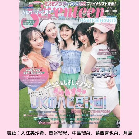
表紙：入江美沙希、関谷瑠紀、中島瑠菜、葛西杏也菜、月島