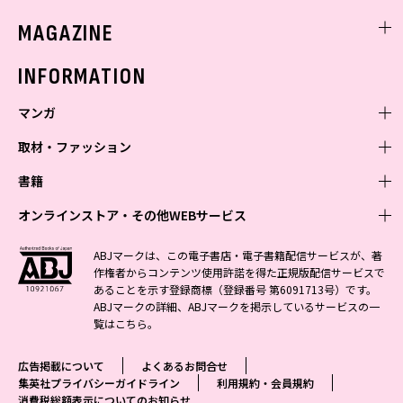
ミスセブンティーンニュース
MAGAZINE
バックナンバー
INFORMATION
マンガ
取材・ファッション
少年マンガ
週刊少年ジャンプ
書籍
青年マンガ
ファッション・美容
ジャンプSQ
少年ジャンプ+
Seventeen
オンラインストア・その他WEBサービス
少女マンガ
芸能・情報・スポーツ
文芸・文庫・総合
Vジャンプ
ジャンプTOON
non-no
ジャンプTOON
Myojo
すばる
女性マンガ
学芸・ノンフィクション・新書
オンラインストア
最強ジャンプ
ABJマークは、この電子書店・電子書籍配信サービスが、著
ZEBRACK
BAILA
ZEBRACK
週プレNEWS
小説すばる
作権者からコンテンツ使用許諾を得た正規版配信サービスで
ジャンプTOON
1日5分で、明日は変わる よみタイ yomitai
OTO
少年ジャンプ+
ライトノベル・ノベライズ
その他WEBサービス
S-MANGA
MAQUIA
あることを示す登録商標（登録番号 第6091713号）です。
S-MANGA
週プレ グラジャパ!
集英社 文芸ステーション
ZEBRACK
集英社学芸部 - 学芸・ノンフィクション
SHUEISHA MANGA-ART HERITAGE
ジャンプTOON
ABJマークの詳細、ABJマークを掲示しているサービスの一
集英社オレンジ文庫
集英社アドナビ
集英社ジャンプリミックス
SPUR
キッズ
集英社コミック文庫
Sportiva
web 集英社文庫
覧は
こちら
。
S-MANGA
集英社ビジネス書
ジャンプキャラクターズストア
ZEBRACK
JUMP j-BOOKS
集英社エディターズ・ラボ
集英社コミック文庫
LEE
集英社みらい文庫
りぼん
パラスポ
青春と読書
集英社コミック文庫
集英社新書
HAPPY PLUS STORE
ジャンプルーキー！
ダッシュエックス文庫公式サイト
広告掲載について
よくあるお問合せ
週刊ヤングジャンプ
eclat
集英社の児童図書 S-KIDS.LAND
マーガレット
アジア人物史
マンガMee公式サイト
集英社新書プラス - 知の水先案内人
SHUEISHA VOX
集英社プライバシーガイドライン
利用規約・会員規約
S-MANGA
集英社Webマガジン コバルト
ヤングジャンプ定期購読デジタル
T JAPAN
消費税総額表示についてのお知らせ
別冊マーガレット