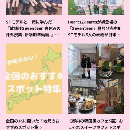
STモデルと一緒に学んだ！
Hearts2Heartsが初登場の
『放課後Seventeen 春休みの
「Seventeen」夏号発売中!!
課外授業 -新学期準備編-』イ
STモデル5人の表紙が目印だ
ベントの様子をレポ♡
よ♪
全国のJKに聞いた！地元のお
【都内の韓国風カフェ5選】お
すすめスポット集♡
しゃれスイーツやフォトスポ