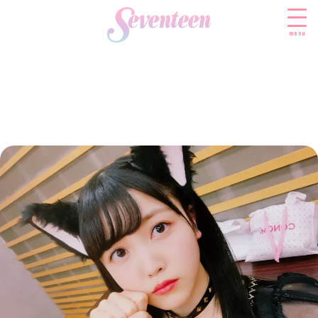
menu
すべての新着記事
FASHION
ファッションニュース
BEAUTY
モデル私服
ビューティニュース
SCHOOL
着回し
トレンドメイク
スクールニュース
ENTERTAINMENT
着痩せ
ベストコスメ
制服コーデ
エンタメニュース
LIFESTYLE
ヘアアレンジ・ヘアケア
学校ヘアメイク
なにわ男子
ライフスタイルニュース
スキンケア
JK TREND
勉強・受験・進路
K-POP
JKランキング・アワード
ボディケア
JKトレンドニュース