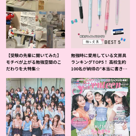
【受験の先輩に聞いてみた】
勉強時に愛用している文房具
モチベが上がる勉強空間のこ
ランキングTOP5！ 高校生約
だわりを大特集☆
100名が納得の“本当に書きや
すいシャーペン”が1位に❤