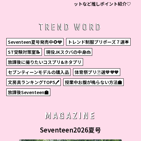
ットなど推しポイント紹介♡
TREND WORD
Seventeen夏号発売中🌻🩵
トレンド制服プリポーズ７選🌟
ST受験対策室📝
現役JKスクバの中身👜
放課後に撮りたいコスプリ&ネタプリ
セブンティーンモデルの購入品
体育祭プリ⑦選💛💜💙
文房具ランキングTOP5🖊
授業中お腹が鳴らない方法🏫
放課後Seventeen🏫
MAGAZINE
Seventeen2026夏号