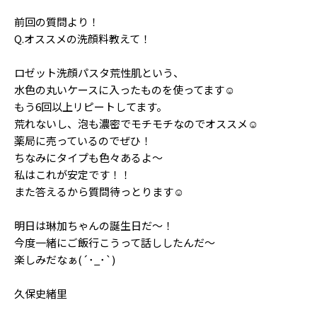
Follow us
前回の質問より！
Q.オススメの洗顔料教えて！
ロゼット洗顔パスタ荒性肌という、
ST member
水色の丸いケースに入ったものを使ってます☺️︎
新規会員登録・ログイン
もう6回以上リピートしてます。
荒れないし、泡も濃密でモチモチなのでオススメ☺️︎
薬局に売っているのでぜひ！
ちなみにタイプも色々あるよ〜
私はこれが安定です！！
また答えるから質問待っとります☺️︎
明日は琳加ちゃんの誕生日だ〜！
今度一緒にご飯行こうって話ししたんだ〜
楽しみだなぁ(´･_･`)
久保史緒里