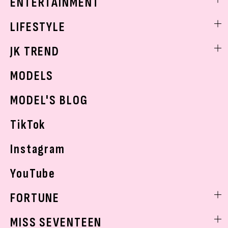
ENTERTAINMENT
ベストコスメ
制服コーデ
ヘアアレンジ・ヘアケア
エンタメニュース
LIFESTYLE
学校ヘアメイク
スキンケア
なにわ男子
勉強・受験・進路
ライフスタイルニュース
JK TREND
ボディケア
K-POP
JKランキング・アワード
JKトレンドニュース
MODELS
モデルの購入品
おでかけ
MODEL'S BLOG
お悩み相談
TikTok
Instagram
YouTube
FORTUNE
ゲッターズ飯田
MISS SEVENTEEN