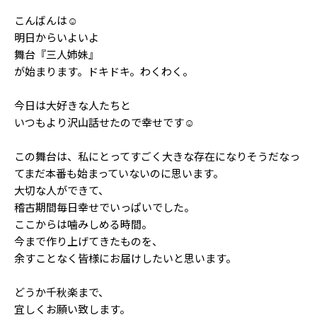
Follow us
こんばんは☺️︎
明日からいよいよ
舞台『三人姉妹』
が始まります。ドキドキ。わくわく。
ST member
新規会員登録・ログイン
今日は大好きな人たちと
いつもより沢山話せたので幸せです☺️︎
この舞台は、私にとってすごく大きな存在になりそうだなっ
てまだ本番も始まっていないのに思います。
大切な人ができて、
稽古期間毎日幸せでいっぱいでした。
ここからは噛みしめる時間。
今まで作り上げてきたものを、
余すことなく皆様にお届けしたいと思います。
どうか千秋楽まで、
宜しくお願い致します。