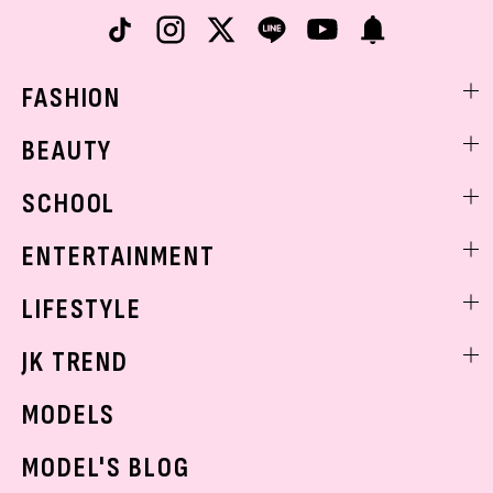
FASHION
ファッションニュース
BEAUTY
モデル私服
ビューティニュース
SCHOOL
着回し
トレンドメイク
着痩せ
スクールニュース
ENTERTAINMENT
ベストコスメ
制服コーデ
ヘアアレンジ・ヘアケア
エンタメニュース
LIFESTYLE
学校ヘアメイク
スキンケア
なにわ男子
勉強・受験・進路
ライフスタイルニュース
JK TREND
ボディケア
K-POP
JKランキング・アワード
JKトレンドニュース
MODELS
モデルの購入品
おでかけ
MODEL'S BLOG
お悩み相談