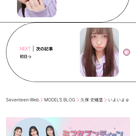
次の記事
NEXT
初日っ
Seventeen-Web
MODEL’S BLOG
久保 史緒里
いよいよ☺️︎