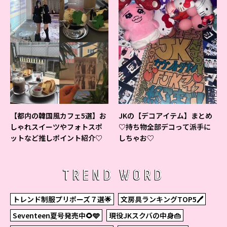
【都内の韓国風カフェ5選】お
JKの【デコアイテム】まとめ
しゃれスイーツやフォトスポ
♡持ち物全部デコって派手に
ットなど推しポイント紹介♡
しちゃお♡
TREND WORD
トレンド制服プリポーズ７選🌟
文房具ランキングTOP5🖊
Seventeen夏号発売中🌻🩵
現役JKスクバの中身👜