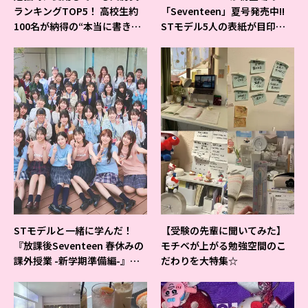
ランキングTOP5！ 高校生約
「Seventeen」夏号発売中!!
100名が納得の“本当に書きや
STモデル5人の表紙が目印だ
すいシャーペン”が1位に❤
よ♪
STモデルと一緒に学んだ！
【受験の先輩に聞いてみた】
『放課後Seventeen 春休みの
モチベが上がる勉強空間のこ
課外授業 -新学期準備編-』イ
だわりを大特集☆
ベントの様子をレポ♡