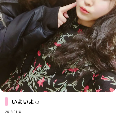
MODELS
モデルの購入品
MODEL'S BLOG
おでかけ
お悩み相談
TikTok
Instagram
YouTube
FORTUNE
ゲッターズ飯田
MISS SEVENTEEN
ミスセブンティーンニュース
MAGAZINE
バックナンバー
INFORMATION
Seventeen
について
いよいよ☺️︎
2018.01.16