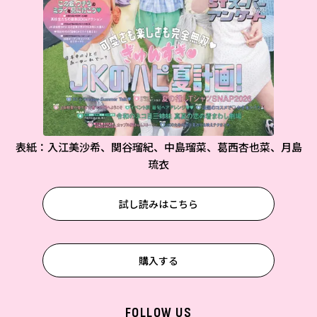
表紙：入江美沙希、関谷瑠紀、中島瑠菜、葛西杏也菜、月島
琉衣
試し読みはこちら
購入する
FOLLOW US