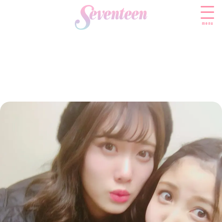
menu
すべての新着記事
FASHION
ファッションニュース
BEAUTY
モデル私服
ビューティニュース
SCHOOL
着回し
トレンドメイク
スクールニュース
ENTERTAINMENT
着痩せ
ベストコスメ
制服コーデ
エンタメニュース
LIFESTYLE
ヘアアレンジ・ヘアケア
学校ヘアメイク
なにわ男子
ライフスタイルニュース
スキンケア
JK TREND
勉強・受験・進路
K-POP
JKランキング・アワード
ボディケア
JKトレンドニュース