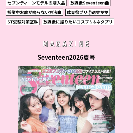
セブンティーンモデルの購入品
放課後Seventeen🏫
授業中お腹が鳴らない方法🏫
体育祭プリ⑦選💛💜💙
ST受験対策室📝
放課後に撮りたいコスプリ&ネタプリ
MAGAZINE
Seventeen2026夏号