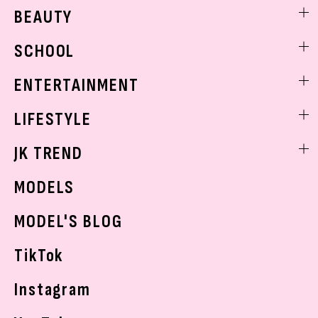
ファッションニュース
BEAUTY
モデル私服
ビューティニュース
SCHOOL
着回し
トレンドメイク
着痩せ
スクールニュース
ENTERTAINMENT
ベストコスメ
制服コーデ
ヘアアレンジ・ヘアケア
エンタメニュース
LIFESTYLE
学校ヘアメイク
スキンケア
なにわ男子
勉強・受験・進路
ライフスタイルニュース
JK TREND
ボディケア
K-POP
JKランキング・アワード
JKトレンドニュース
MODELS
モデルの購入品
おでかけ
MODEL'S BLOG
お悩み相談
TikTok
Instagram