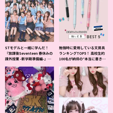
STモデルと一緒に学んだ！
勉強時に愛用している文房具
『放課後Seventeen 春休みの
ランキングTOP5！ 高校生約
課外授業 -新学期準備編-』イ
100名が納得の“本当に書きや
ベントの様子をレポ♡
すいシャーペン”が1位に❤