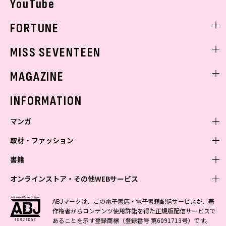
YouTube
FORTUNE
ゲッターズ飯田
MISS SEVENTEEN
ミスセブンティーンニュース
MAGAZINE
バックナンバー
INFORMATION
マンガ
取材・ファッション
少年マンガ
週刊少年ジャンプ
書籍
青年マンガ
ファッション・美容
ジャンプSQ
少年ジャンプ+
Seventeen
オンラインストア・その他WEBサービス
少女マンガ
芸能・情報・スポーツ
文芸・文庫・総合
Vジャンプ
ジャンプTOON
non-no
ジャンプTOON
Myojo
すばる
女性マンガ
学芸・ノンフィクション・新書
オンラインストア
最強ジャンプ
ABJマークは、この電子書店・電子書籍配信サービスが、著
ZEBRACK
BAILA
ZEBRACK
週プレNEWS
小説すばる
作権者からコンテンツ使用許諾を得た正規版配信サービスで
ジャンプTOON
1日5分で、明日は変わる よみタイ yomitai
OTO
少年ジャンプ+
ライトノベル・ノベライズ
その他WEBサービス
S-MANGA
MAQUIA
あることを示す登録商標（登録番号 第6091713号）です。
S-MANGA
週プレ グラジャパ!
集英社 文芸ステーション