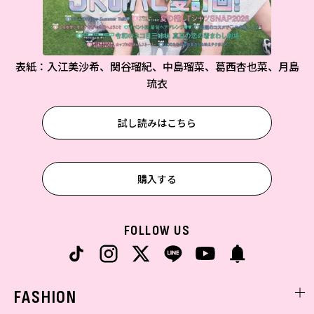
表紙：入江美沙希、関谷瑠紀、中島瑠菜、葛西杏也菜、月島
琉衣
試し読みはこちら
購入する
FOLLOW US
FASHION