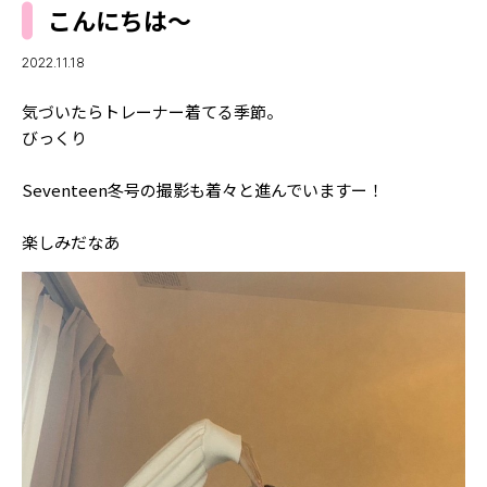
MODELS
こんにちは〜
モデルの購入品
MODEL'S BLOG
おでかけ
2022.11.18
お悩み相談
TikTok
気づいたらトレーナー着てる季節。
Instagram
びっくり
YouTube
Seventeen冬号の撮影も着々と進んでいますー！
FORTUNE
楽しみだなあ
ゲッターズ飯田
MISS SEVENTEEN
ミスセブンティーンニュース
MAGAZINE
バックナンバー
INFORMATION
Seventeen
について