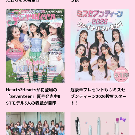
だわりを大特集☆
５選
Hearts2Heartsが初登場の
超豪華プレゼントも♡ミスセ
「Seventeen」夏号発売中!!
ブンティーン2026投票スター
STモデル5人の表紙が目印だ
ト！
よ♪