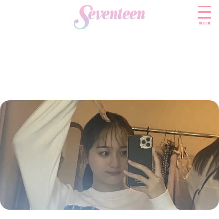
menu
すべての新着記事
FASHION
ファッションニュース
BEAUTY
モデル私服
ビューティニュース
SCHOOL
着回し
トレンドメイク
スクールニュース
ENTERTAINMENT
着痩せ
ベストコスメ
制服コーデ
エンタメニュース
LIFESTYLE
ヘアアレンジ・ヘアケア
学校ヘアメイク
なにわ男子
ライフスタイルニュース
スキンケア
JK TREND
勉強・受験・進路
K-POP
JKランキング・アワード
ボディケア
JKトレンドニュース