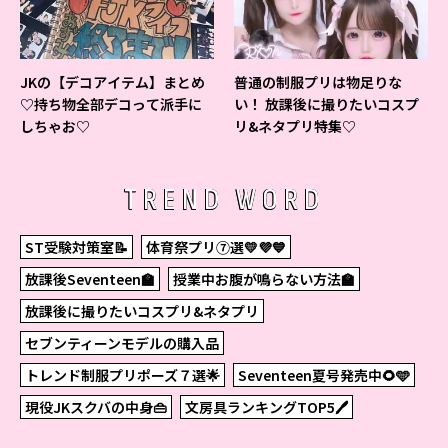
JKの【デコアイテム】まとめ
普通の制服プリは物足りな
♡持ち物全部デコって派手に
い！ 放課後に撮りたいコスプ
しちゃお♡
リ&ネタプリ特集♡
TREND WORD
ST受験対策室📝
体育祭プリ⑦選💛💜💙
放課後Seventeen🏫
授業中お腹が鳴らない方法🏫
放課後に撮りたいコスプリ&ネタプリ
セブンティーンモデルの購入品
トレンド制服プリポーズ７選🌟
Seventeen夏号発売中🌻🩵
現役JKスクバの中身👜
文房具ランキングTOP5🖊