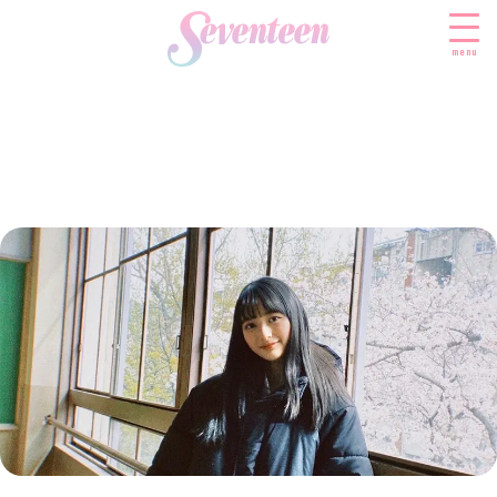
menu
すべての新着記事
FASHION
ファッションニュース
BEAUTY
モデル私服
ビューティニュース
SCHOOL
着回し
トレンドメイク
スクールニュース
ENTERTAINMENT
着痩せ
ベストコスメ
制服コーデ
エンタメニュース
LIFESTYLE
ヘアアレンジ・ヘアケア
学校ヘアメイク
なにわ男子
ライフスタイルニュース
スキンケア
JK TREND
勉強・受験・進路
K-POP
JKランキング・アワード
ボディケア
JKトレンドニュース