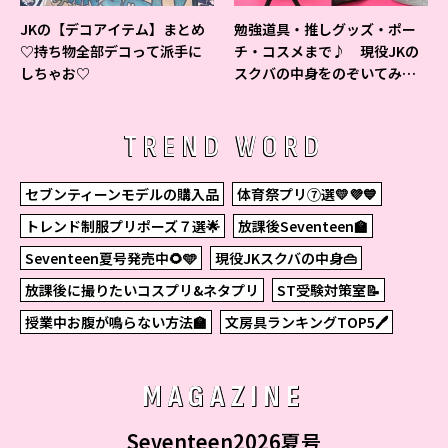
JKの【デコアイテム】まとめ
勉強道具・推しグッズ・ポー
♡持ち物全部デコって派手に
チ・コスメまで♪ 現役JKの
しちゃお♡
スクバの中身をのぞいてみ
た！
TREND WORD
セブンティーンモデルの購入品
体育祭プリ⑦選💛💜💙
トレンド制服プリポーズ７選🌟
放課後Seventeen🏫
Seventeen夏号発売中🌻🩵
現役JKスクバの中身👜
放課後に撮りたいコスプリ&ネタプリ
ST受験対策室📝
授業中お腹が鳴らない方法🏫
文房具ランキングTOP5🖊
MAGAZINE
Seventeen2026夏号