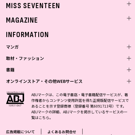
ゲッターズ飯田
MISS SEVENTEEN
ミスセブンティーンニュース
MAGAZINE
バックナンバー
INFORMATION
マンガ
取材・ファッション
少年マンガ
週刊少年ジャンプ
書籍
青年マンガ
ファッション・美容
ジャンプSQ
少年ジャンプ+
Seventeen
オンラインストア・その他WEBサービス
少女マンガ
芸能・情報・スポーツ
文芸・文庫・総合
Vジャンプ
ジャンプTOON
non-no
ジャンプTOON
Myojo
すばる
女性マンガ
学芸・ノンフィクション・新書
オンラインストア
最強ジャンプ
ABJマークは、この電子書店・電子書籍配信サービスが、著
ZEBRACK
BAILA
ZEBRACK
週プレNEWS
小説すばる
作権者からコンテンツ使用許諾を得た正規版配信サービスで
ジャンプTOON
1日5分で、明日は変わる よみタイ yomitai
OTO
少年ジャンプ+
ライトノベル・ノベライズ
その他WEBサービス
S-MANGA
MAQUIA
あることを示す登録商標（登録番号 第6091713号）です。
S-MANGA
週プレ グラジャパ!
集英社 文芸ステーション
ZEBRACK
集英社学芸部 - 学芸・ノンフィクション
SHUEISHA MANGA-ART HERITAGE
ジャンプTOON
ABJマークの詳細、ABJマークを掲示しているサービスの一
集英社オレンジ文庫
集英社アドナビ
集英社ジャンプリミックス
SPUR
キッズ
集英社コミック文庫
Sportiva
web 集英社文庫
覧は
こちら
。
S-MANGA
集英社ビジネス書
ジャンプキャラクターズストア
ZEBRACK
JUMP j-BOOKS
集英社エディターズ・ラボ
集英社コミック文庫
LEE
集英社みらい文庫
りぼん
パラスポ
青春と読書
集英社コミック文庫
集英社新書
HAPPY PLUS STORE
ジャンプルーキー！
ダッシュエックス文庫公式サイト
広告掲載について
よくあるお問合せ
週刊ヤングジャンプ
eclat
集英社の児童図書 S-KIDS.LAND
マーガレット
アジア人物史