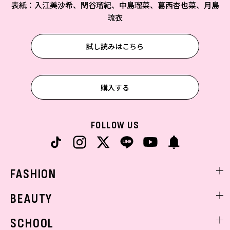
表紙：入江美沙希、関谷瑠紀、中島瑠菜、葛西杏也菜、月島
琉衣
試し読みはこちら
購入する
FOLLOW US
FASHION
ファッションニュース
BEAUTY
モデル私服
ビューティニュース
SCHOOL
着回し