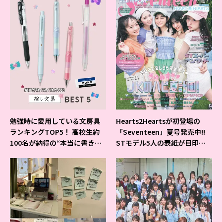
勉強時に愛用している文房具
Hearts2Heartsが初登場の
ランキングTOP5！ 高校生約
「Seventeen」夏号発売中!!
100名が納得の“本当に書きや
STモデル5人の表紙が目印だ
すいシャーペン”が1位に❤
よ♪