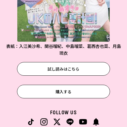
表紙：入江美沙希、関谷瑠紀、中島瑠菜、葛西杏也菜、月島
琉衣
試し読みはこちら
購入する
FOLLOW US