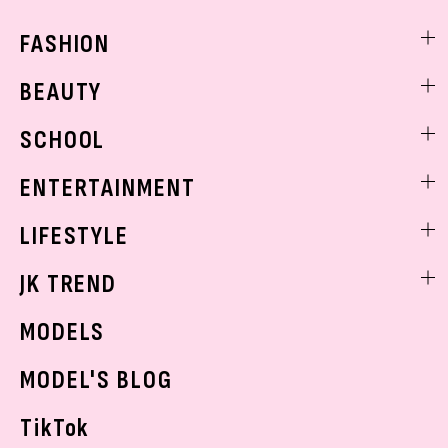
FASHION
ファッションニュース
BEAUTY
モデル私服
ビューティニュース
SCHOOL
着回し
トレンドメイク
着痩せ
スクールニュース
ENTERTAINMENT
ベストコスメ
制服コーデ
ヘアアレンジ・ヘアケア
エンタメニュース
LIFESTYLE
学校ヘアメイク
スキンケア
なにわ男子
勉強・受験・進路
ライフスタイルニュース
JK TREND
ボディケア
K-POP
JKランキング・アワード
JKトレンドニュース
MODELS
モデルの購入品
おでかけ
MODEL'S BLOG
お悩み相談
TikTok