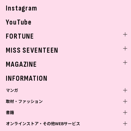
Instagram
YouTube
FORTUNE
ゲッターズ飯田
MISS SEVENTEEN
ミスセブンティーンニュース
MAGAZINE
バックナンバー
INFORMATION
マンガ
取材・ファッション
少年マンガ
週刊少年ジャンプ
書籍
青年マンガ
ファッション・美容
ジャンプSQ
少年ジャンプ+
Seventeen
オンラインストア・その他WEBサービス
少女マンガ
芸能・情報・スポーツ
文芸・文庫・総合
Vジャンプ
ジャンプTOON
non-no