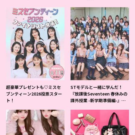
すいシャーペン”が1位に❤
超豪華プレゼントも♡ミスセ
STモデルと一緒に学んだ！
ブンティーン2026投票スター
『放課後Seventeen 春休みの
ト！
課外授業 -新学期準備編-』イ
ベントの様子をレポ♡