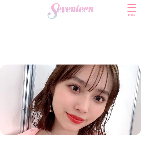
menu
すべての新着記事
FASHION
ファッションニュース
BEAUTY
モデル私服
ビューティニュース
SCHOOL
着回し
トレンドメイク
スクールニュース
ENTERTAINMENT
着痩せ
ベストコスメ
制服コーデ
エンタメニュース
LIFESTYLE
ヘアアレンジ・ヘアケア
学校ヘアメイク
なにわ男子
ライフスタイルニュース
スキンケア
JK TREND
勉強・受験・進路
K-POP
JKランキング・アワード
ボディケア
JKトレンドニュース