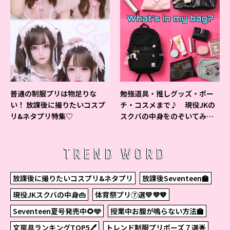
普通の制服プリは物足りな
勉強道具・推しグッズ・ポー
い！ 放課後に撮りたいコスプ
チ・コスメまで♪ 現役JKの
リ&ネタプリ特集♡
スクバの中身をのぞいてみ
た！
TREND WORD
放課後に撮りたいコスプリ&ネタプリ
放課後Seventeen🏫
現役JKスクバの中身👜
体育祭プリ⑦選💛💜💙
Seventeen夏号発売中🌻🩵
授業中お腹が鳴らない方法🏫
文房具ランキングTOP5🖊
トレンド制服プリポーズ７選🌟