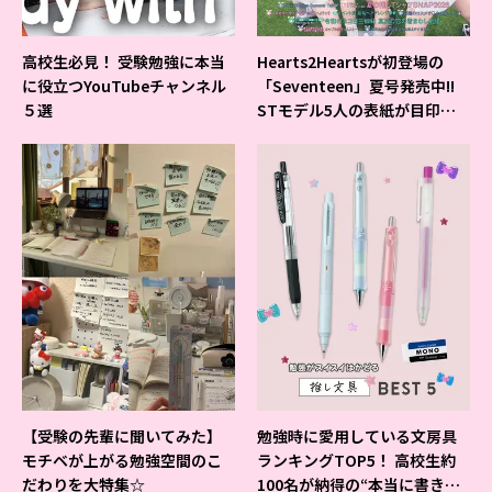
高校生必見！ 受験勉強に本当
Hearts2Heartsが初登場の
に役立つYouTubeチャンネル
「Seventeen」夏号発売中!!
５選
STモデル5人の表紙が目印だ
よ♪
【受験の先輩に聞いてみた】
勉強時に愛用している文房具
モチベが上がる勉強空間のこ
ランキングTOP5！ 高校生約
だわりを大特集☆
100名が納得の“本当に書きや