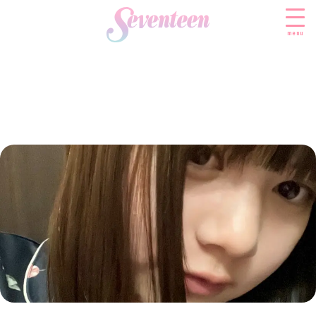
menu
すべての新着記事
FASHION
ファッションニュース
BEAUTY
モデル私服
ビューティニュース
SCHOOL
着回し
トレンドメイク
スクールニュース
ENTERTAINMENT
着痩せ
ベストコスメ
制服コーデ
エンタメニュース
LIFESTYLE
ヘアアレンジ・ヘアケア
学校ヘアメイク
なにわ男子
ライフスタイルニュース
スキンケア
JK TREND
勉強・受験・進路
K-POP
JKランキング・アワード
ボディケア
JKトレンドニュース