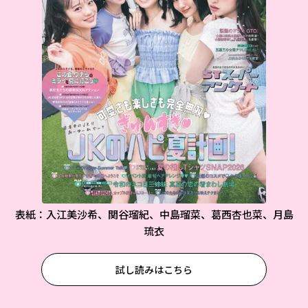
表紙：入江美沙希、関谷瑠紀、中島瑠菜、葛西杏也菜、月島
琉衣
試し読みはこちら