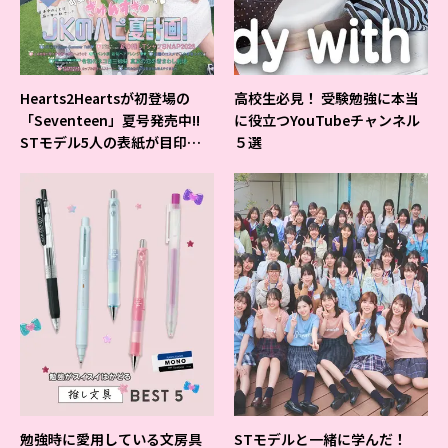
Hearts2Heartsが初登場の
高校生必見！ 受験勉強に本当
「Seventeen」夏号発売中!!
に役立つYouTubeチャンネル
STモデル5人の表紙が目印だ
５選
よ♪
勉強時に愛用している文房具
STモデルと一緒に学んだ！