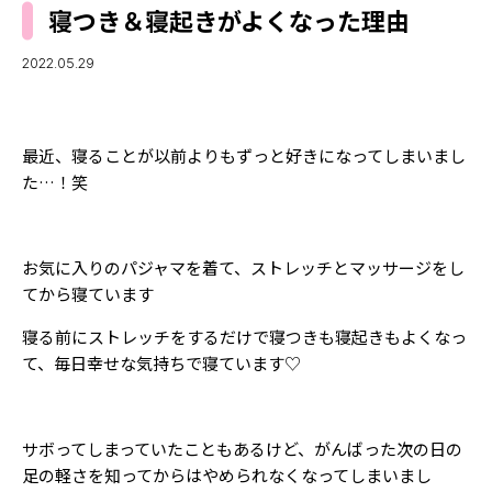
MODELS
寝つき＆寝起きがよくなった理由
モデルの購入品
MODEL'S BLOG
おでかけ
2022.05.29
お悩み相談
TikTok
Instagram
最近、寝ることが以前よりもずっと好きになってしまいまし
た…！笑
YouTube
FORTUNE
お気に入りのパジャマを着て、ストレッチとマッサージをし
ゲッターズ飯田
MISS SEVENTEEN
てから寝ています
ミスセブンティーンニュース
MAGAZINE
寝る前にストレッチをするだけで寝つきも寝起きもよくなっ
て、毎日幸せな気持ちで寝ています♡
バックナンバー
INFORMATION
Seventeen
について
サボってしまっていたこともあるけど、がんばった次の日の
足の軽さを知ってからはやめられなくなってしまいまし