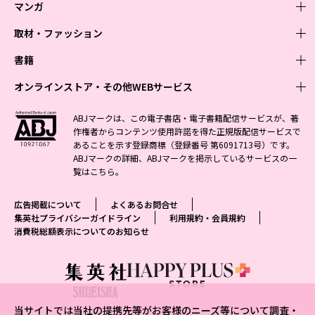
マンガ
取材・ファッション
少年マンガ
週刊少年ジャンプ
書籍
青年マンガ
ファッション・美容
ジャンプSQ
少年ジャンプ+
Seventeen
オンラインストア・その他WEBサービス
少女マンガ
芸能・情報・スポーツ
文芸・文庫・総合
Vジャンプ
ジャンプTOON
non-no
ジャンプTOON
Myojo
すばる
女性マンガ
学芸・ノンフィクション・新書
オンラインストア
最強ジャンプ
ABJマークは、この電子書店・電子書籍配信サービスが、著
ZEBRACK
BAILA
ZEBRACK
週プレNEWS
小説すばる
作権者からコンテンツ使用許諾を得た正規版配信サービスで
ジャンプTOON
1日5分で、明日は変わる よみタイ yomitai
OTO
少年ジャンプ+
ライトノベル・ノベライズ
その他WEBサービス
S-MANGA
MAQUIA
あることを示す登録商標（登録番号 第6091713号）です。
S-MANGA
週プレ グラジャパ!
集英社 文芸ステーション
ZEBRACK
集英社学芸部 - 学芸・ノンフィクション
SHUEISHA MANGA-ART HERITAGE
ジャンプTOON
ABJマークの詳細、ABJマークを掲示しているサービスの一
集英社オレンジ文庫
集英社アドナビ
集英社ジャンプリミックス
SPUR
キッズ
集英社コミック文庫
Sportiva
web 集英社文庫
覧は
こちら
。
S-MANGA
集英社ビジネス書
ジャンプキャラクターズストア
ZEBRACK
JUMP j-BOOKS
集英社エディターズ・ラボ
集英社コミック文庫
LEE
集英社みらい文庫
りぼん
パラスポ
青春と読書
集英社コミック文庫
集英社新書
HAPPY PLUS STORE
ジャンプルーキー！
ダッシュエックス文庫公式サイト
広告掲載について
よくあるお問合せ
週刊ヤングジャンプ
eclat
集英社の児童図書 S-KIDS.LAND
マーガレット
アジア人物史
マンガMee公式サイト
集英社新書プラス - 知の水先案内人
SHUEISHA VOX
集英社プライバシーガイドライン
利用規約・会員規約
S-MANGA
集英社Webマガジン コバルト
ヤングジャンプ定期購読デジタル
T JAPAN
消費税総額表示についてのお知らせ
別冊マーガレット
リマコミ
kotoba
LEEマルシェ
集英社ジャンプリミックス
シフォン文庫
ヤンジャン！
HAPPY PLUS ONE
マンガMee公式サイト
マンガMeets
e!集英社
SHOP Marisol
集英社コミック文庫
となりのヤングジャンプ
MEN'S NON-NO
リマコミ
Cookie
情報・知識＆オピニオン imidas
eclat premium
グランドジャンプ
UOMO
マンガMeets
Cocohana
mirabella
当サイトでは当社の提携先等がお客様のニーズ等について調査・
ウルトラジャンプ
集英社オンライン