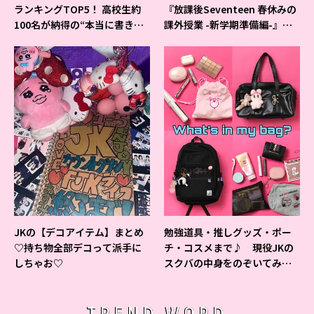
ランキングTOP5！ 高校生約
『放課後Seventeen 春休みの
100名が納得の“本当に書きや
課外授業 -新学期準備編-』イ
すいシャーペン”が1位に❤
ベントの様子をレポ♡
JKの【デコアイテム】まとめ
勉強道具・推しグッズ・ポー
♡持ち物全部デコって派手に
チ・コスメまで♪ 現役JKの
しちゃお♡
スクバの中身をのぞいてみ
た！