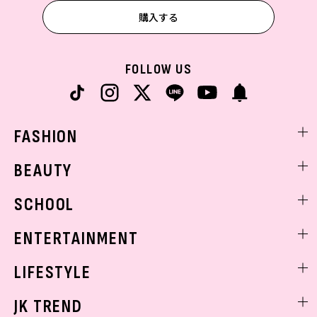
購入する
FOLLOW US
FASHION
ファッションニュース
BEAUTY
モデル私服
ビューティニュース
SCHOOL
着回し
トレンドメイク
着痩せ
スクールニュース
ENTERTAINMENT
ベストコスメ
制服コーデ
ヘアアレンジ・ヘアケア
エンタメニュース
LIFESTYLE
学校ヘアメイク
スキンケア
なにわ男子
勉強・受験・進路
ライフスタイルニュース
JK TREND
ボディケア
K-POP