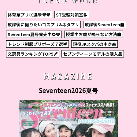
TREND WORD
体育祭プリ⑦選💛💜💙
ST受験対策室📝
放課後に撮りたいコスプリ&ネタプリ
放課後Seventeen🏫
Seventeen夏号発売中🌻🩵
授業中お腹が鳴らない方法🏫
トレンド制服プリポーズ７選🌟
現役JKスクバの中身👜
文房具ランキングTOP5🖊
セブンティーンモデルの購入品
MAGAZINE
Seventeen2026夏号