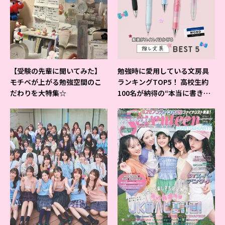
【受験の先輩に聞いてみた】
勉強時に愛用している文房具
モチベが上がる勉強空間のこ
ランキングTOP5！ 高校生約
だわりを大特集☆
100名が納得の“本当に書きや
すいシャーペン”が1位に❤