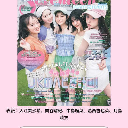
表紙：入江美沙希、関谷瑠紀、中島瑠菜、葛西杏也菜、月島
琉衣