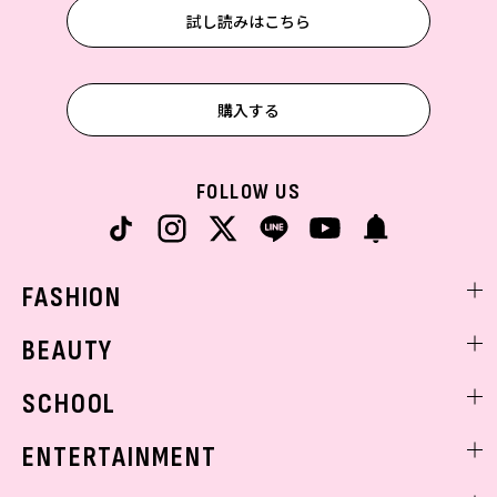
試し読みはこちら
購入する
FOLLOW US
FASHION
ファッションニュース
BEAUTY
モデル私服
ビューティニュース
SCHOOL
着回し
トレンドメイク
着痩せ
スクールニュース
ENTERTAINMENT
ベストコスメ
制服コーデ
ヘアアレンジ・ヘアケア
エンタメニュース