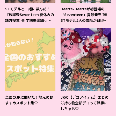
STモデルと一緒に学んだ！
Hearts2Heartsが初登場の
『放課後Seventeen 春休みの
「Seventeen」夏号発売中!!
課外授業 -新学期準備編-』イ
STモデル5人の表紙が目印だ
ベントの様子をレポ♡
よ♪
全国のJKに聞いた！地元のお
JKの【デコアイテム】まとめ
すすめスポット集♡
♡持ち物全部デコって派手に
しちゃお♡