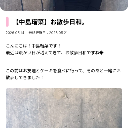
MODELS
モデルの購入品
MODEL'S BLOG
おでかけ
【中島瑠菜】お散歩日和。
お悩み相談
TikTok
2026.05.14
最終更新日：2026.05.21
Instagram
こんにちは！中島瑠菜です！
YouTube
最近は暖かい日が増えてきて、お散歩日和ですね☀
FORTUNE
この前はお友達とケーキを食べに行って、そのあと一緒にお
ゲッターズ飯田
MISS SEVENTEEN
散歩してきました！
ミスセブンティーンニュース
MAGAZINE
バックナンバー
INFORMATION
Seventeen
について