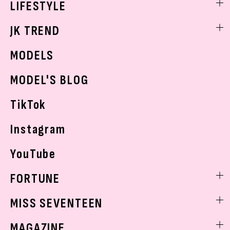
LIFESTYLE
学校ヘアメイク
スキンケア
なにわ男子
勉強・受験・進路
ライフスタイルニュース
JK TREND
ボディケア
K-POP
JKランキング・アワード
JKトレンドニュース
MODELS
モデルの購入品
おでかけ
MODEL'S BLOG
お悩み相談
TikTok
Instagram
YouTube
FORTUNE
ゲッターズ飯田
MISS SEVENTEEN
ミスセブンティーンニュース
MAGAZINE