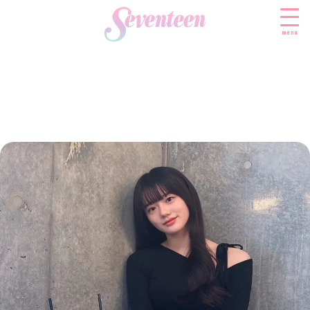
menu
すべての新着記事
FASHION
ファッションニュース
BEAUTY
モデル私服
ビューティニュース
SCHOOL
着回し
トレンドメイク
スクールニュース
ENTERTAINMENT
着痩せ
ベストコスメ
制服コーデ
エンタメニュース
LIFESTYLE
ヘアアレンジ・ヘアケア
学校ヘアメイク
なにわ男子
ライフスタイルニュース
スキンケア
JK TREND
勉強・受験・進路
K-POP
JKランキング・アワード
ボディケア
JKトレンドニュース