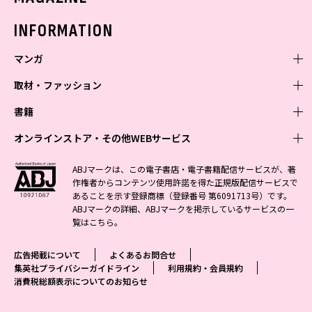
バックナンバー
INFORMATION
マンガ
取材・ファッション
少年マンガ
週刊少年ジャンプ
書籍
青年マンガ
ファッション・美容
ジャンプSQ
少年ジャンプ+
Seventeen
オンラインストア・その他WEBサービス
少女マンガ
芸能・情報・スポーツ
文芸・文庫・総合
Vジャンプ
ジャンプTOON
non-no
ジャンプTOON
Myojo
すばる
女性マンガ
学芸・ノンフィクション・新書
オンラインストア
最強ジャンプ
ABJマークは、この電子書店・電子書籍配信サービスが、著
ZEBRACK
BAILA
ZEBRACK
週プレNEWS
小説すばる
作権者からコンテンツ使用許諾を得た正規版配信サービスで
ジャンプTOON
1日5分で、明日は変わる よみタイ yomitai
OTO
少年ジャンプ+
ライトノベル・ノベライズ
その他WEBサービス
S-MANGA
MAQUIA
あることを示す登録商標（登録番号 第6091713号）です。
S-MANGA
週プレ グラジャパ!
集英社 文芸ステーション
ZEBRACK
集英社学芸部 - 学芸・ノンフィクション
SHUEISHA MANGA-ART HERITAGE
ジャンプTOON
ABJマークの詳細、ABJマークを掲示しているサービスの一
集英社オレンジ文庫
集英社アドナビ
集英社ジャンプリミックス
SPUR
キッズ
集英社コミック文庫
Sportiva
web 集英社文庫
覧は
こちら
。
S-MANGA
集英社ビジネス書
ジャンプキャラクターズストア
ZEBRACK
JUMP j-BOOKS
集英社エディターズ・ラボ
集英社コミック文庫
LEE
集英社みらい文庫
りぼん
パラスポ
青春と読書
集英社コミック文庫
集英社新書
HAPPY PLUS STORE
ジャンプルーキー！
ダッシュエックス文庫公式サイト
広告掲載について
よくあるお問合せ
週刊ヤングジャンプ
eclat
集英社の児童図書 S-KIDS.LAND
マーガレット
アジア人物史
マンガMee公式サイト
集英社新書プラス - 知の水先案内人
SHUEISHA VOX
集英社プライバシーガイドライン
利用規約・会員規約
S-MANGA
集英社Webマガジン コバルト
ヤングジャンプ定期購読デジタル
T JAPAN
消費税総額表示についてのお知らせ
別冊マーガレット
リマコミ
kotoba
LEEマルシェ
集英社ジャンプリミックス
シフォン文庫
ヤンジャン！
HAPPY PLUS ONE
マンガMee公式サイト
マンガMeets
e!集英社
SHOP Marisol