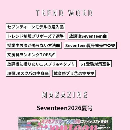
TREND WORD
セブンティーンモデルの購入品
トレンド制服プリポーズ７選🌟
放課後Seventeen🏫
授業中お腹が鳴らない方法🏫
Seventeen夏号発売中🌻🩵
文房具ランキングTOP5🖊
放課後に撮りたいコスプリ&ネタプリ
ST受験対策室📝
現役JKスクバの中身👜
体育祭プリ⑦選💛💜💙
MAGAZINE
Seventeen2026夏号