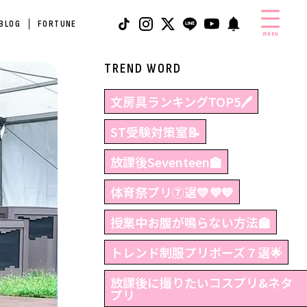
 BLOG
FORTUNE
menu
TREND WORD
文房具ランキングTOP5🖊
ST受験対策室📝
放課後Seventeen🏫
体育祭プリ⑦選💛💜💙
授業中お腹が鳴らない方法🏫
トレンド制服プリポーズ７選🌟
放課後に撮りたいコスプリ&ネタ
プリ