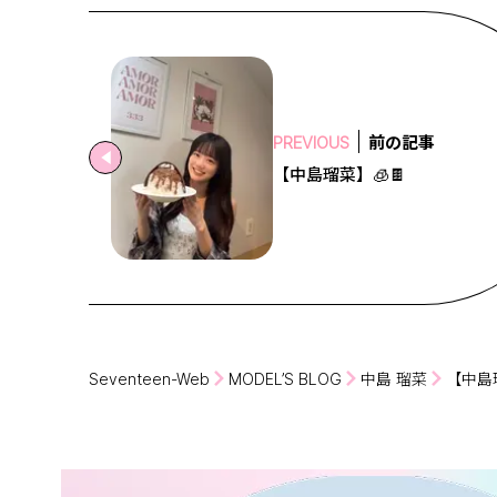
前の記事
PREVIOUS
【中島瑠菜】🧊🍫
Seventeen-Web
MODEL’S BLOG
中島 瑠菜
【中島