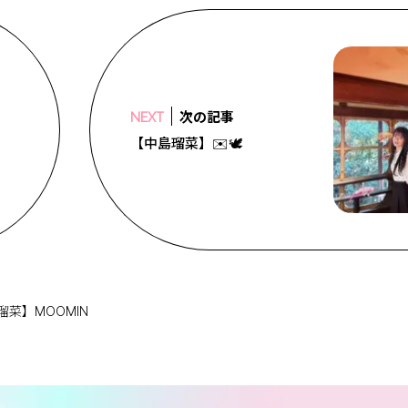
次の記事
NEXT
【中島瑠菜】✉️🕊
瑠菜】MOOMIN