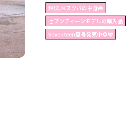
現役JKスクバの中身👜
セブンティーンモデルの購入品
Seventeen夏号発売中🌻🩵