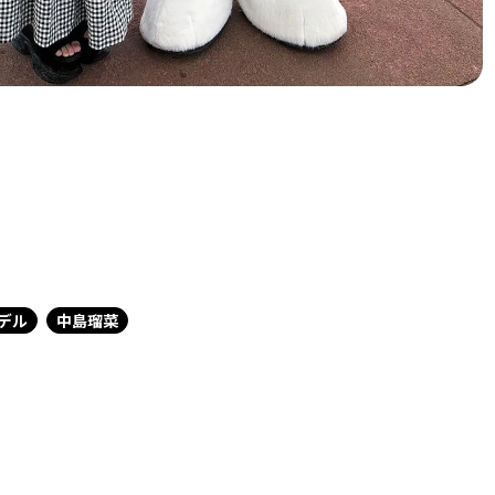
デル
中島瑠菜