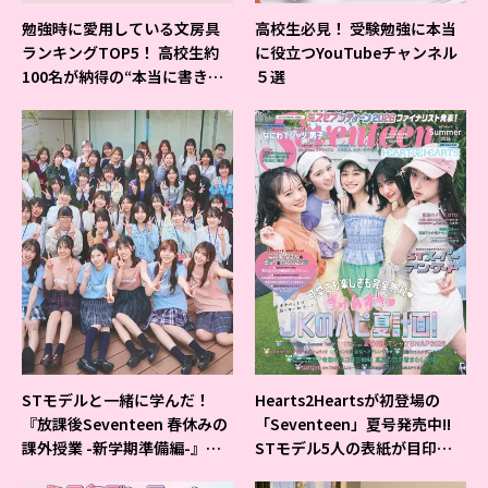
勉強時に愛用している文房具
高校生必見！ 受験勉強に本当
ランキングTOP5！ 高校生約
に役立つYouTubeチャンネル
100名が納得の“本当に書きや
５選
すいシャーペン”が1位に❤
STモデルと一緒に学んだ！
Hearts2Heartsが初登場の
『放課後Seventeen 春休みの
「Seventeen」夏号発売中!!
課外授業 -新学期準備編-』イ
STモデル5人の表紙が目印だ
ベントの様子をレポ♡
よ♪