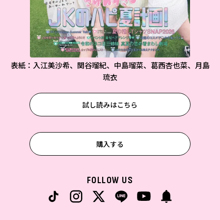
表紙：入江美沙希、関谷瑠紀、中島瑠菜、葛西杏也菜、月島
琉衣
試し読みはこちら
購入する
FOLLOW US