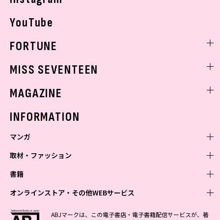
YouTube
FORTUNE
ゲッターズ飯田
MISS SEVENTEEN
ミスセブンティーンニュース
MAGAZINE
バックナンバー
INFORMATION
マンガ
取材・ファッション
少年マンガ
週刊少年ジャンプ
書籍
青年マンガ
ファッション・美容
ジャンプSQ
少年ジャンプ+
Seventeen
オンラインストア・その他WEBサービス
少女マンガ
芸能・情報・スポーツ
文芸・文庫・総合
Vジャンプ
ジャンプTOON
non-no
ジャンプTOON
Myojo
すばる
女性マンガ
学芸・ノンフィクション・新書
オンラインストア
最強ジャンプ
ABJマークは、この電子書店・電子書籍配信サービスが、著
ZEBRACK
BAILA