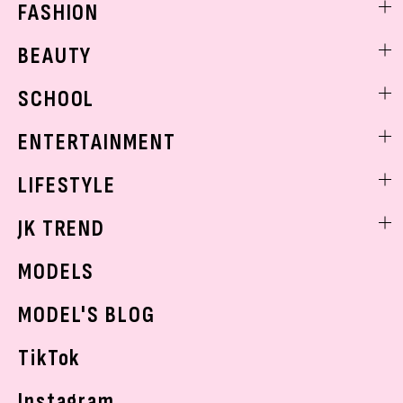
FASHION
ファッションニュース
BEAUTY
モデル私服
ビューティニュース
SCHOOL
着回し
トレンドメイク
着痩せ
スクールニュース
ENTERTAINMENT
ベストコスメ
制服コーデ
ヘアアレンジ・ヘアケア
エンタメニュース
LIFESTYLE
学校ヘアメイク
スキンケア
なにわ男子
勉強・受験・進路
ライフスタイルニュース
JK TREND
ボディケア
K-POP
JKランキング・アワード
JKトレンドニュース
MODELS
モデルの購入品
おでかけ
MODEL'S BLOG
お悩み相談
TikTok
Instagram