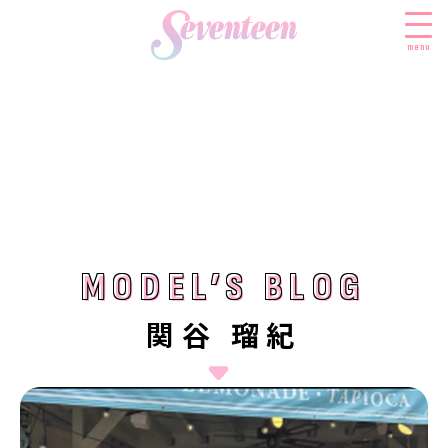
menu
すべての新着記事
FASHION
ファッションニュース
BEAUTY
モデル私服
ビューティニュース
MODEL’S BLOG
MODEL’S BLOG
SCHOOL
着回し
トレンドメイク
スクールニュース
ENTERTAINMENT
関谷 瑠紀
着痩せ
ベストコスメ
制服コーデ
エンタメニュース
LIFESTYLE
ヘアアレンジ・ヘアケア
学校ヘアメイク
なにわ男子
ライフスタイルニュース
スキンケア
JK TREND
勉強・受験・進路
K-POP
JKランキング・アワード
ボディケア
JKトレンドニュース