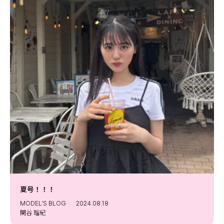
MODELS
モデルの購入品
MODEL'S BLOG
おでかけ
お悩み相談
TikTok
Instagram
YouTube
FORTUNE
ゲッターズ飯田
MISS SEVENTEEN
ミスセブンティーンニュース
MAGAZINE
バックナンバー
INFORMATION
Seventeen
夏号！！！ ⁡
について
MODEL’S BLOG
2024.08.18
関谷 瑠紀