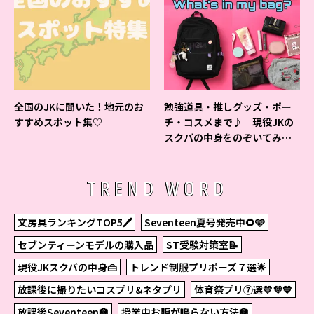
全国のJKに聞いた！地元のお
勉強道具・推しグッズ・ポー
すすめスポット集♡
チ・コスメまで♪ 現役JKの
スクバの中身をのぞいてみ
た！
TREND WORD
文房具ランキングTOP5🖊
Seventeen夏号発売中🌻🩵
セブンティーンモデルの購入品
ST受験対策室📝
現役JKスクバの中身👜
トレンド制服プリポーズ７選🌟
放課後に撮りたいコスプリ&ネタプリ
体育祭プリ⑦選💛💜💙
放課後Seventeen🏫
授業中お腹が鳴らない方法🏫