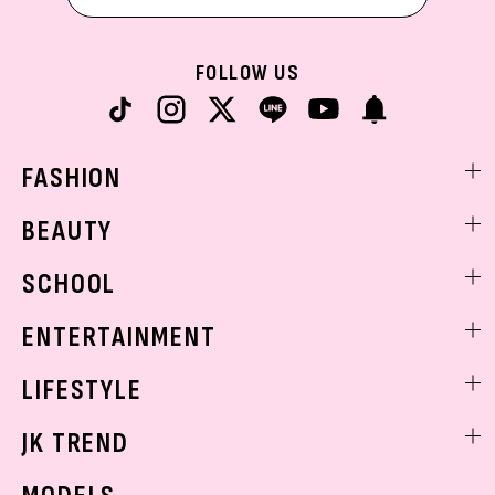
FOLLOW US
FASHION
ファッションニュース
BEAUTY
モデル私服
ビューティニュース
SCHOOL
着回し
トレンドメイク
着痩せ
スクールニュース
ENTERTAINMENT
ベストコスメ
制服コーデ
ヘアアレンジ・ヘアケア
エンタメニュース
LIFESTYLE
学校ヘアメイク
スキンケア
なにわ男子
勉強・受験・進路
ライフスタイルニュース
JK TREND
ボディケア
K-POP
JKランキング・アワード
JKトレンドニュース