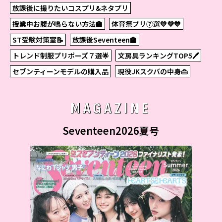
放課後に撮りたいコスプリ&ネタプリ
授業中お腹が鳴らない方法🏫
体育祭プリ⑦選💛💜💙
ST受験対策室📝
放課後Seventeen🏫
トレンド制服プリポーズ７選🌟
文房具ランキングTOP5🖊
セブンティーンモデルの購入品
現役JKスクバの中身👜
MAGAZINE
Seventeen2026夏号