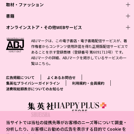
取材・ファッション
少年マンガ
週刊少年ジャンプ
書籍
青年マンガ
ファッション・美容
ジャンプSQ
少年ジャンプ+
Seventeen
オンラインストア・その他WEBサービス
少女マンガ
芸能・情報・スポーツ
文芸・文庫・総合
Vジャンプ
ジャンプTOON
non-no
ジャンプTOON
Myojo
すばる
女性マンガ
学芸・ノンフィクション・新書
オンラインストア
最強ジャンプ
ABJマークは、この電子書店・電子書籍配信サービスが、著
ZEBRACK
BAILA
ZEBRACK
週プレNEWS
小説すばる
作権者からコンテンツ使用許諾を得た正規版配信サービスで
ジャンプTOON
1日5分で、明日は変わる よみタイ yomitai
OTO
少年ジャンプ+
ライトノベル・ノベライズ
その他WEBサービス
S-MANGA
MAQUIA
あることを示す登録商標（登録番号 第6091713号）です。
S-MANGA
週プレ グラジャパ!
集英社 文芸ステーション
ZEBRACK
集英社学芸部 - 学芸・ノンフィクション
SHUEISHA MANGA-ART HERITAGE
ジャンプTOON
ABJマークの詳細、ABJマークを掲示しているサービスの一
集英社オレンジ文庫
集英社アドナビ
集英社ジャンプリミックス
SPUR
キッズ
集英社コミック文庫
Sportiva
web 集英社文庫
覧は
こちら
。
S-MANGA
集英社ビジネス書
ジャンプキャラクターズストア
ZEBRACK
JUMP j-BOOKS
集英社エディターズ・ラボ
集英社コミック文庫
LEE
集英社みらい文庫
りぼん
パラスポ
青春と読書
集英社コミック文庫
集英社新書
HAPPY PLUS STORE
ジャンプルーキー！
ダッシュエックス文庫公式サイト
広告掲載について
よくあるお問合せ
週刊ヤングジャンプ
eclat
集英社の児童図書 S-KIDS.LAND
マーガレット
アジア人物史
マンガMee公式サイト
集英社新書プラス - 知の水先案内人
SHUEISHA VOX
集英社プライバシーガイドライン
利用規約・会員規約
S-MANGA
集英社Webマガジン コバルト
ヤングジャンプ定期購読デジタル
T JAPAN
消費税総額表示についてのお知らせ
別冊マーガレット
リマコミ
kotoba
LEEマルシェ
集英社ジャンプリミックス
シフォン文庫
ヤンジャン！
HAPPY PLUS ONE
マンガMee公式サイト
マンガMeets
e!集英社
SHOP Marisol
集英社コミック文庫
となりのヤングジャンプ
MEN'S NON-NO
リマコミ
Cookie
情報・知識＆オピニオン imidas
eclat premium
グランドジャンプ
UOMO
マンガMeets
Cocohana
mirabella
当サイトでは当社の提携先等がお客様のニーズ等について調査・
ウルトラジャンプ
集英社オンライン
© SHUEISHA Inc. All Right Reserved.
office YOU
mirabella homme
分析したり、お客様にお勧めの広告を表示する目的で Cookie を