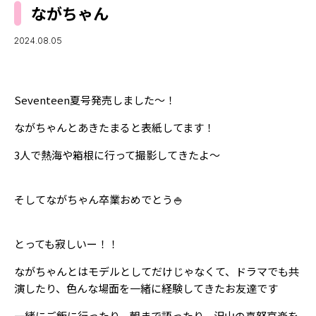
MODELS
ながちゃん
モデルの購入品
MODEL'S BLOG
おでかけ
2024.08.05
お悩み相談
TikTok
Instagram
Seventeen夏号発売しました〜！
YouTube
ながちゃんとあきたまると表紙してます！
FORTUNE
3人で熱海や箱根に行って撮影してきたよ〜
ゲッターズ飯田
MISS SEVENTEEN
そしてながちゃん卒業おめでとう🍚
ミスセブンティーンニュース
MAGAZINE
バックナンバー
INFORMATION
とっても寂しいー！！
Seventeen
について
ながちゃんとはモデルとしてだけじゃなくて、ドラマでも共
演したり、色んな場面を一緒に経験してきたお友達です
一緒にご飯に行ったり、朝まで語ったり、沢山の喜怒哀楽を