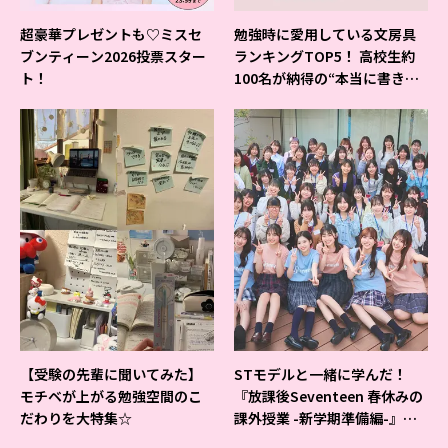
超豪華プレゼントも♡ミスセ
勉強時に愛用している文房具
ブンティーン2026投票スター
ランキングTOP5！ 高校生約
ト！
100名が納得の“本当に書きや
すいシャーペン”が1位に❤
【受験の先輩に聞いてみた】
STモデルと一緒に学んだ！
モチベが上がる勉強空間のこ
『放課後Seventeen 春休みの
だわりを大特集☆
課外授業 -新学期準備編-』イ
ベントの様子をレポ♡