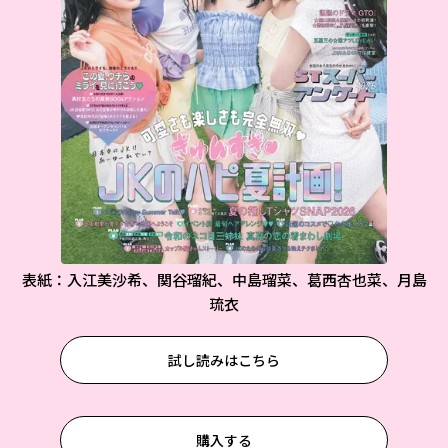
表紙：入江美沙希、関谷瑠紀、中島瑠菜、葛西杏也菜、月島
琉衣
試し読みはこちら
購入する