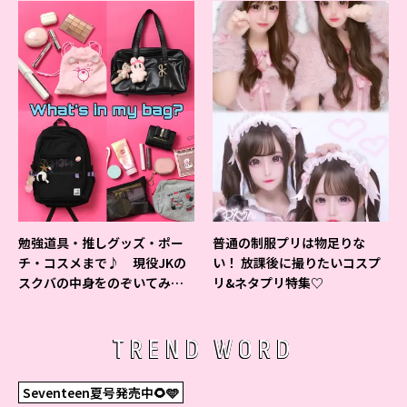
勉強道具・推しグッズ・ポー
普通の制服プリは物足りな
チ・コスメまで♪ 現役JKの
い！ 放課後に撮りたいコスプ
スクバの中身をのぞいてみ
リ&ネタプリ特集♡
た！
TREND WORD
Seventeen夏号発売中🌻🩵