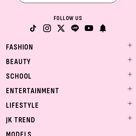
FOLLOW US
FASHION
ファッションニュース
BEAUTY
モデル私服
ビューティニュース
SCHOOL
着回し
トレンドメイク
着痩せ
スクールニュース
ENTERTAINMENT
ベストコスメ
制服コーデ
ヘアアレンジ・ヘアケア
エンタメニュース
LIFESTYLE
学校ヘアメイク
スキンケア
なにわ男子
勉強・受験・進路
ライフスタイルニュース
JK TREND
ボディケア
K-POP
JKランキング・アワード
JKトレンドニュース
MODELS
モデルの購入品