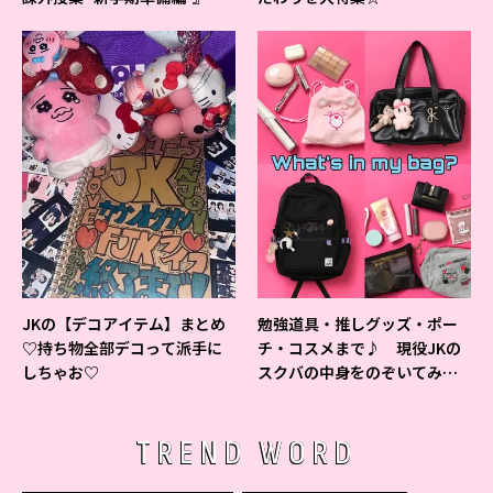
ベントの様子をレポ♡
JKの【デコアイテム】まとめ
勉強道具・推しグッズ・ポー
♡持ち物全部デコって派手に
チ・コスメまで♪ 現役JKの
しちゃお♡
スクバの中身をのぞいてみ
た！
TREND WORD