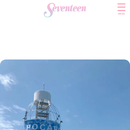
menu
すべての新着記事
FASHION
ファッションニュース
BEAUTY
モデル私服
ビューティニュース
SCHOOL
着回し
トレンドメイク
スクールニュース
ENTERTAINMENT
着痩せ
ベストコスメ
制服コーデ
エンタメニュース
LIFESTYLE
ヘアアレンジ・ヘアケア
学校ヘアメイク
なにわ男子
ライフスタイルニュース
スキンケア
JK TREND
勉強・受験・進路
K-POP
JKランキング・アワード
ボディケア
JKトレンドニュース