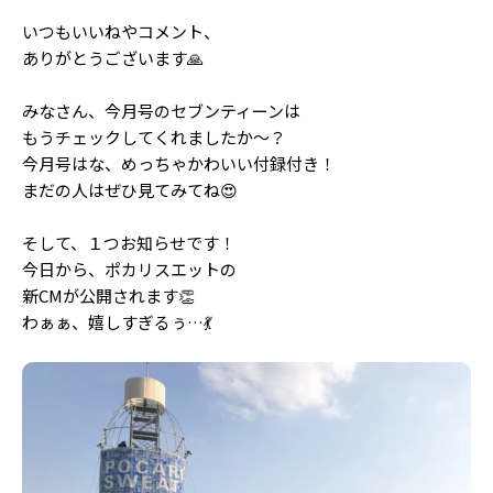
Follow us
いつもいいねやコメント、
ありがとうございます🙏
みなさん、今月号のセブンティーンは
ST member
もうチェックしてくれましたか〜？
新規会員登録・ログイン
今月号はな、めっちゃかわいい付録付き！
まだの人はぜひ見てみてね😍
そして、１つお知らせです！
今日から、ポカリスエットの
新CMが公開されます👏
わぁぁ、嬉しすぎるぅ…💃