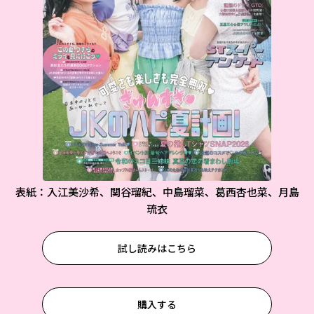
表紙：入江美沙希、関谷瑠紀、中島瑠菜、葛西杏也菜、月島
琉衣
試し読みはこちら
購入する