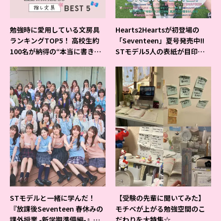
勉強時に愛用している文房具
Hearts2Heartsが初登場の
ランキングTOP5！ 高校生約
「Seventeen」夏号発売中!!
100名が納得の“本当に書きや
STモデル5人の表紙が目印だ
すいシャーペン”が1位に❤
よ♪
STモデルと一緒に学んだ！
【受験の先輩に聞いてみた】
『放課後Seventeen 春休みの
モチベが上がる勉強空間のこ
課外授業 -新学期準備編-』イ
だわりを大特集☆