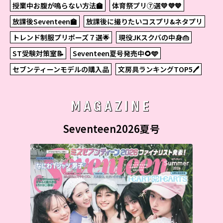
授業中お腹が鳴らない方法🏫
体育祭プリ⑦選💛💜💙
放課後Seventeen🏫
放課後に撮りたいコスプリ&ネタプリ
トレンド制服プリポーズ７選🌟
現役JKスクバの中身👜
ST受験対策室📝
Seventeen夏号発売中🌻🩵
セブンティーンモデルの購入品
文房具ランキングTOP5🖊
MAGAZINE
Seventeen2026夏号