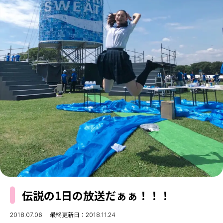
MODELS
モデルの購入品
MODEL'S BLOG
おでかけ
お悩み相談
TikTok
Instagram
YouTube
FORTUNE
ゲッターズ飯田
MISS SEVENTEEN
ミスセブンティーンニュース
MAGAZINE
バックナンバー
INFORMATION
Seventeen
について
伝説の1日の放送だぁぁ！！！
2018.07.06
最終更新日：2018.11.24