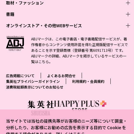
取材・ファッション
少年マンガ
週刊少年ジャンプ
書籍
青年マンガ
ファッション・美容
ジャンプSQ
少年ジャンプ+
Seventeen
オンラインストア・その他WEBサービス
少女マンガ
芸能・情報・スポーツ
文芸・文庫・総合
Vジャンプ
ジャンプTOON
non-no
ジャンプTOON
Myojo
すばる
女性マンガ
学芸・ノンフィクション・新書
オンラインストア
最強ジャンプ
ABJマークは、この電子書店・電子書籍配信サービスが、著
ZEBRACK
BAILA
ZEBRACK
週プレNEWS
小説すばる
作権者からコンテンツ使用許諾を得た正規版配信サービスで
ジャンプTOON
1日5分で、明日は変わる よみタイ yomitai
OTO
少年ジャンプ+
ライトノベル・ノベライズ
その他WEBサービス
S-MANGA
MAQUIA
あることを示す登録商標（登録番号 第6091713号）です。
S-MANGA
週プレ グラジャパ!
集英社 文芸ステーション
ZEBRACK
集英社学芸部 - 学芸・ノンフィクション
SHUEISHA MANGA-ART HERITAGE
ジャンプTOON
ABJマークの詳細、ABJマークを掲示しているサービスの一
集英社オレンジ文庫
集英社アドナビ
集英社ジャンプリミックス
SPUR
キッズ
集英社コミック文庫
Sportiva
web 集英社文庫
覧は
こちら
。
S-MANGA
集英社ビジネス書
ジャンプキャラクターズストア
ZEBRACK
JUMP j-BOOKS
集英社エディターズ・ラボ
集英社コミック文庫
LEE
集英社みらい文庫
りぼん
パラスポ
青春と読書
集英社コミック文庫
集英社新書
HAPPY PLUS STORE
ジャンプルーキー！
ダッシュエックス文庫公式サイト
広告掲載について
よくあるお問合せ
週刊ヤングジャンプ
eclat
集英社の児童図書 S-KIDS.LAND
マーガレット
アジア人物史
マンガMee公式サイト
集英社新書プラス - 知の水先案内人
SHUEISHA VOX
集英社プライバシーガイドライン
利用規約・会員規約
S-MANGA
集英社Webマガジン コバルト
ヤングジャンプ定期購読デジタル
T JAPAN
消費税総額表示についてのお知らせ
別冊マーガレット
リマコミ
kotoba
LEEマルシェ
集英社ジャンプリミックス
シフォン文庫
ヤンジャン！
HAPPY PLUS ONE
マンガMee公式サイト
マンガMeets
e!集英社
SHOP Marisol
集英社コミック文庫
となりのヤングジャンプ
MEN'S NON-NO
リマコミ
Cookie
情報・知識＆オピニオン imidas
eclat premium
グランドジャンプ
UOMO
マンガMeets
Cocohana
mirabella
当サイトでは当社の提携先等がお客様のニーズ等について調査・
ウルトラジャンプ
集英社オンライン
© SHUEISHA Inc. All Right Reserved.
office YOU
mirabella homme
分析したり、お客様にお勧めの広告を表示する目的で Cookie を