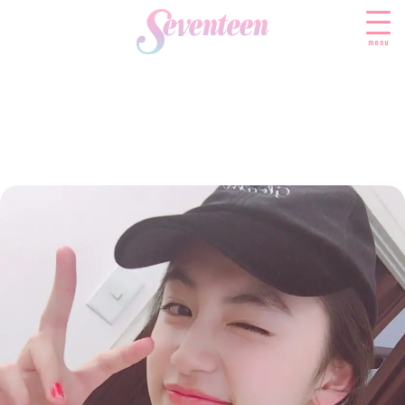
menu
すべての新着記事
FASHION
ファッションニュース
BEAUTY
モデル私服
ビューティニュース
SCHOOL
着回し
トレンドメイク
スクールニュース
ENTERTAINMENT
着痩せ
ベストコスメ
制服コーデ
エンタメニュース
LIFESTYLE
ヘアアレンジ・ヘアケア
学校ヘアメイク
なにわ男子
ライフスタイルニュース
スキンケア
JK TREND
勉強・受験・進路
K-POP
JKランキング・アワード
ボディケア
JKトレンドニュース