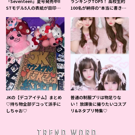
「Seventeen」夏号発売中!!
ランキングTOP5！ 高校生約
STモデル5人の表紙が目印だ
100名が納得の“本当に書きや
よ♪
すいシャーペン”が1位に❤
JKの【デコアイテム】まとめ
普通の制服プリは物足りな
♡持ち物全部デコって派手に
い！ 放課後に撮りたいコスプ
しちゃお♡
リ&ネタプリ特集♡
TREND WORD