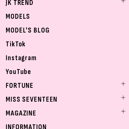
JK TREND
ボディケア
K-POP
JKランキング・アワード
JKトレンドニュース
MODELS
モデルの購入品
おでかけ
MODEL'S BLOG
お悩み相談
TikTok
Instagram
YouTube
FORTUNE
ゲッターズ飯田
MISS SEVENTEEN
ミスセブンティーンニュース
MAGAZINE
バックナンバー
INFORMATION