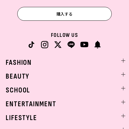
購入する
FOLLOW US
FASHION
ファッションニュース
BEAUTY
モデル私服
ビューティニュース
SCHOOL
着回し
トレンドメイク
着痩せ
スクールニュース
ENTERTAINMENT
ベストコスメ
制服コーデ
ヘアアレンジ・ヘアケア
エンタメニュース
LIFESTYLE
学校ヘアメイク
スキンケア
なにわ男子
勉強・受験・進路
ライフスタイルニュース