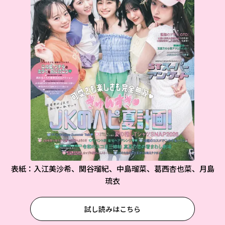
表紙：入江美沙希、関谷瑠紀、中島瑠菜、葛西杏也菜、月島
琉衣
試し読みはこちら