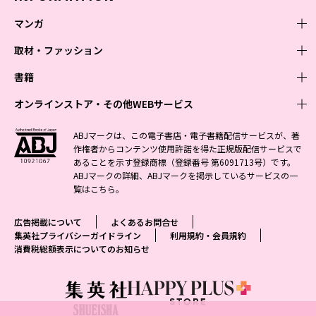
マンガ
取材・ファッション
少年マンガ
週刊少年ジャンプ
書籍
青年マンガ
ファッション・美容
ジャンプSQ
少年ジャンプ+
Seventeen
オンラインストア・その他WEBサービス
少女マンガ
芸能・情報・スポーツ
文芸・文庫・総合
Vジャンプ
ジャンプTOON
non-no
ジャンプTOON
Myojo
すばる
女性マンガ
学芸・ノンフィクション・新書
オンラインストア
最強ジャンプ
ABJマークは、この電子書店・電子書籍配信サービスが、著
ZEBRACK
BAILA
ZEBRACK
週プレNEWS
小説すばる
作権者からコンテンツ使用許諾を得た正規版配信サービスで
ジャンプTOON
1日5分で、明日は変わる よみタイ yomitai
OTO
少年ジャンプ+
ライトノベル・ノベライズ
その他WEBサービス
S-MANGA
MAQUIA
あることを示す登録商標（登録番号 第6091713号）です。
S-MANGA
週プレ グラジャパ!
集英社 文芸ステーション
ZEBRACK
集英社学芸部 - 学芸・ノンフィクション
SHUEISHA MANGA-ART HERITAGE
ジャンプTOON
ABJマークの詳細、ABJマークを掲示しているサービスの一
集英社オレンジ文庫
集英社アドナビ
集英社ジャンプリミックス
SPUR
キッズ
集英社コミック文庫
Sportiva
web 集英社文庫
覧は
こちら
。
S-MANGA
集英社ビジネス書
ジャンプキャラクターズストア
ZEBRACK
JUMP j-BOOKS
集英社エディターズ・ラボ
集英社コミック文庫
LEE
集英社みらい文庫
りぼん
パラスポ
青春と読書
集英社コミック文庫
集英社新書
HAPPY PLUS STORE
ジャンプルーキー！
ダッシュエックス文庫公式サイト
広告掲載について
よくあるお問合せ
週刊ヤングジャンプ
eclat
集英社の児童図書 S-KIDS.LAND
マーガレット
アジア人物史
マンガMee公式サイト
集英社新書プラス - 知の水先案内人
SHUEISHA VOX
集英社プライバシーガイドライン
利用規約・会員規約
S-MANGA
集英社Webマガジン コバルト
ヤングジャンプ定期購読デジタル
T JAPAN
消費税総額表示についてのお知らせ
別冊マーガレット
リマコミ
kotoba
LEEマルシェ
集英社ジャンプリミックス
シフォン文庫
ヤンジャン！
HAPPY PLUS ONE
マンガMee公式サイト
マンガMeets
e!集英社
SHOP Marisol
集英社コミック文庫
となりのヤングジャンプ
MEN'S NON-NO
リマコミ
Cookie
情報・知識＆オピニオン imidas
eclat premium
グランドジャンプ
UOMO
マンガMeets