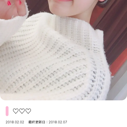
MODELS
モデルの購入品
MODEL'S BLOG
おでかけ
お悩み相談
TikTok
Instagram
YouTube
FORTUNE
ゲッターズ飯田
MISS SEVENTEEN
ミスセブンティーンニュース
MAGAZINE
バックナンバー
INFORMATION
Seventeen
について
♡♡♡
2018.02.02
最終更新日：2018.02.07