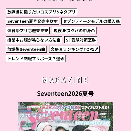
放課後に撮りたいコスプリ&ネタプリ
Seventeen夏号発売中🌻🩵
セブンティーンモデルの購入品
体育祭プリ⑦選💛💜💙
現役JKスクバの中身👜
授業中お腹が鳴らない方法🏫
ST受験対策室📝
放課後Seventeen🏫
文房具ランキングTOP5🖊
トレンド制服プリポーズ７選🌟
MAGAZINE
Seventeen2026夏号