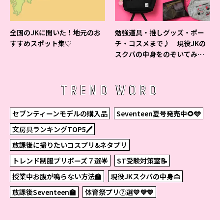
全国のJKに聞いた！地元のお
勉強道具・推しグッズ・ポー
すすめスポット集♡
チ・コスメまで♪ 現役JKの
スクバの中身をのぞいてみ
た！
TREND WORD
セブンティーンモデルの購入品
Seventeen夏号発売中🌻🩵
文房具ランキングTOP5🖊
放課後に撮りたいコスプリ&ネタプリ
トレンド制服プリポーズ７選🌟
ST受験対策室📝
授業中お腹が鳴らない方法🏫
現役JKスクバの中身👜
放課後Seventeen🏫
体育祭プリ⑦選💛💜💙