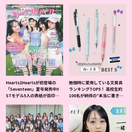
Hearts2Heartsが初登場の
勉強時に愛用している文房具
「Seventeen」夏号発売中!!
ランキングTOP5！ 高校生約
STモデル5人の表紙が目印だ
100名が納得の“本当に書きや
よ♪
すいシャーペン”が1位に❤