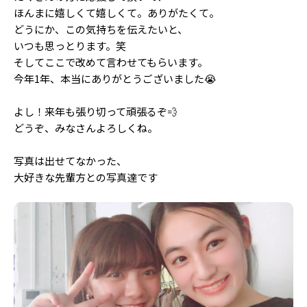
Follow us
ほんまに嬉しくて嬉しくて。ありがたくて。
どうにか、この気持ちを伝えたいと、
いつも思っとります。笑
そしてここで改めて言わせてもらいます。
ST member
今年1年、本当にありがとうございました😭
新規会員登録・ログイン
よし！来年も張り切って頑張るぞ💨
どうぞ、みなさんよろしくね。
写真は出せてなかった、
大好きな先輩方との写真達です