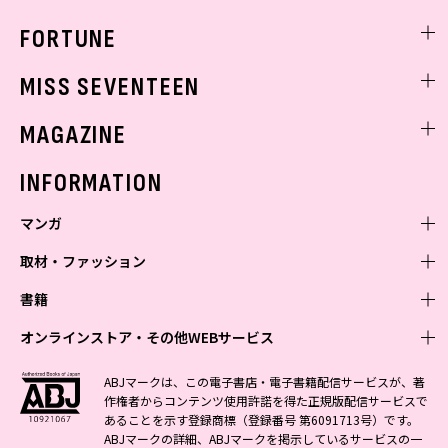
FORTUNE
ゲッターズ飯田
MISS SEVENTEEN
ミスセブンティーンニュース
MAGAZINE
バックナンバー
INFORMATION
マンガ
取材・ファッション
少年マンガ
週刊少年ジャンプ
書籍
青年マンガ
ファッション・美容
ジャンプSQ
少年ジャンプ+
Seventeen
オンラインストア・その他WEBサービス
少女マンガ
芸能・情報・スポーツ
文芸・文庫・総合
Vジャンプ
ジャンプTOON
non-no
ジャンプTOON
Myojo
すばる
女性マンガ
学芸・ノンフィクション・新書
オンラインストア
最強ジャンプ
ABJマークは、この電子書店・電子書籍配信サービスが、著
ZEBRACK
BAILA
ZEBRACK
週プレNEWS
小説すばる
作権者からコンテンツ使用許諾を得た正規版配信サービスで
ジャンプTOON
1日5分で、明日は変わる よみタイ yomitai
OTO
少年ジャンプ+
ライトノベル・ノベライズ
その他WEBサービス
S-MANGA
MAQUIA
あることを示す登録商標（登録番号 第6091713号）です。
S-MANGA
週プレ グラジャパ!
集英社 文芸ステーション
ZEBRACK
集英社学芸部 - 学芸・ノンフィクション
SHUEISHA MANGA-ART HERITAGE
ジャンプTOON
ABJマークの詳細、ABJマークを掲示しているサービスの一
集英社オレンジ文庫
集英社アドナビ
集英社ジャンプリミックス
SPUR