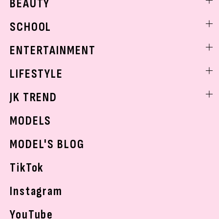
BEAUTY
モデル私服
ビューティニュース
SCHOOL
着回し
トレンドメイク
着痩せ
スクールニュース
ENTERTAINMENT
ベストコスメ
制服コーデ
ヘアアレンジ・ヘアケア
エンタメニュース
LIFESTYLE
学校ヘアメイク
スキンケア
なにわ男子
勉強・受験・進路
ライフスタイルニュース
JK TREND
ボディケア
K-POP
JKランキング・アワード
JKトレンドニュース
MODELS
モデルの購入品
おでかけ
MODEL'S BLOG
お悩み相談
TikTok
Instagram
YouTube