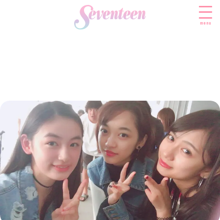
menu
すべての新着記事
FASHION
ファッションニュース
BEAUTY
モデル私服
ビューティニュース
SCHOOL
着回し
トレンドメイク
スクールニュース
ENTERTAINMENT
着痩せ
ベストコスメ
制服コーデ
エンタメニュース
LIFESTYLE
ヘアアレンジ・ヘアケア
学校ヘアメイク
なにわ男子
ライフスタイルニュース
スキンケア
JK TREND
勉強・受験・進路
K-POP
JKランキング・アワード
ボディケア
JKトレンドニュース