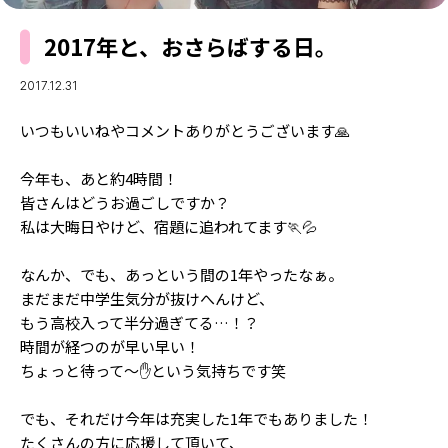
MODELS
モデルの購入品
2017年と、おさらばする日。
MODEL'S BLOG
おでかけ
お悩み相談
TikTok
2017.12.31
Instagram
いつもいいねやコメントありがとうございます🙏
YouTube
今年も、あと約4時間！
皆さんはどうお過ごしですか？
FORTUNE
私は大晦日やけど、宿題に追われてます🏃💦
ゲッターズ飯田
MISS SEVENTEEN
なんか、でも、あっという間の1年やったなぁ。
ミスセブンティーンニュース
MAGAZINE
まだまだ中学生気分が抜けへんけど、
もう高校入って半分過ぎてる…！？
バックナンバー
INFORMATION
時間が経つのが早い早い！
ちょっと待って〜✋という気持ちです笑
Seventeen
について
でも、それだけ今年は充実した1年でもありました！
たくさんの方に応援して頂いて、