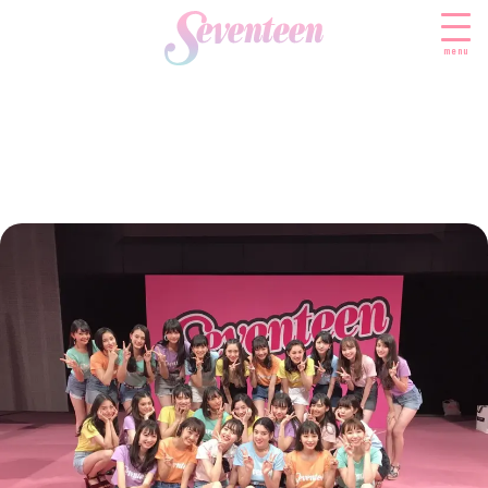
menu
すべての新着記事
FASHION
ファッションニュース
BEAUTY
モデル私服
ビューティニュース
SCHOOL
着回し
トレンドメイク
スクールニュース
ENTERTAINMENT
着痩せ
ベストコスメ
制服コーデ
エンタメニュース
LIFESTYLE
ヘアアレンジ・ヘアケア
学校ヘアメイク
なにわ男子
ライフスタイルニュース
スキンケア
JK TREND
勉強・受験・進路
K-POP
JKランキング・アワード
ボディケア
JKトレンドニュース