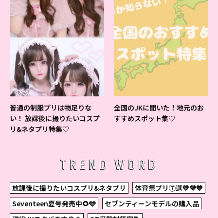
普通の制服プリは物足りな
全国のJKに聞いた！地元のお
い！ 放課後に撮りたいコスプ
すすめスポット集♡
リ&ネタプリ特集♡
TREND WORD
放課後に撮りたいコスプリ&ネタプリ
体育祭プリ⑦選💛💜💙
Seventeen夏号発売中🌻🩵
セブンティーンモデルの購入品