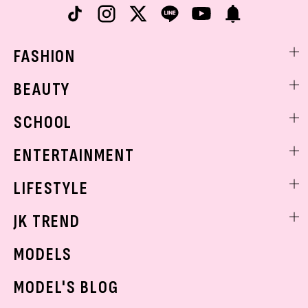
FASHION
ファッションニュース
BEAUTY
モデル私服
ビューティニュース
SCHOOL
着回し
トレンドメイク
着痩せ
スクールニュース
ENTERTAINMENT
ベストコスメ
制服コーデ
ヘアアレンジ・ヘアケア
エンタメニュース
LIFESTYLE
学校ヘアメイク
スキンケア
なにわ男子
勉強・受験・進路
ライフスタイルニュース
JK TREND
ボディケア
K-POP
JKランキング・アワード
JKトレンドニュース
MODELS
モデルの購入品
おでかけ
MODEL'S BLOG
お悩み相談