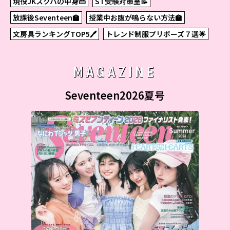
現役JKスクバの中身👜
ST受験対策室📝
放課後Seventeen🏫
授業中お腹が鳴らない方法🏫
文房具ランキングTOP5🖊
トレンド制服プリポーズ７選🌟
MAGAZINE
Seventeen2026夏号