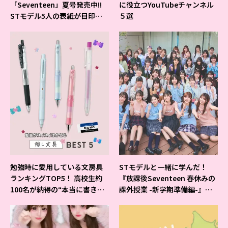
「Seventeen」夏号発売中!!
に役立つYouTubeチャンネル
STモデル5人の表紙が目印だ
５選
よ♪
勉強時に愛用している文房具
STモデルと一緒に学んだ！
ランキングTOP5！ 高校生約
『放課後Seventeen 春休みの
100名が納得の“本当に書きや
課外授業 -新学期準備編-』イ
すいシャーペン”が1位に❤
ベントの様子をレポ♡