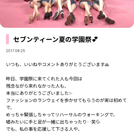
MODELS
モデルの購入品
MODEL'S BLOG
おでかけ
お悩み相談
TikTok
セブンティーン夏の学園祭💕
Instagram
YouTube
2017.08.25
FORTUNE
いつも、いいねやコメントありがとうございます🙏
ゲッターズ飯田
MISS SEVENTEEN
昨日、学園祭に来てくれた人も今回は
残念ながら来れなかった人も、
ミスセブンティーンニュース
MAGAZINE
本当にありがとうございました✨
バックナンバー
ファッションのランウェイを歩かせてもらうのが実は初めて
INFORMATION
で、
Seventeen
めっちゃ緊張しちゃってリハーサルのウォーキングで、
について
嘘みたいに手と足が一緒に出ちゃったり…笑💦
でも、私の事を応援して下さる人や、