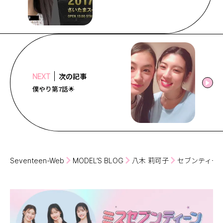
次の記事
NEXT
僕やり第7話🌟
Seventeen-Web
MODEL’S BLOG
八木 莉可子
セブンティーン