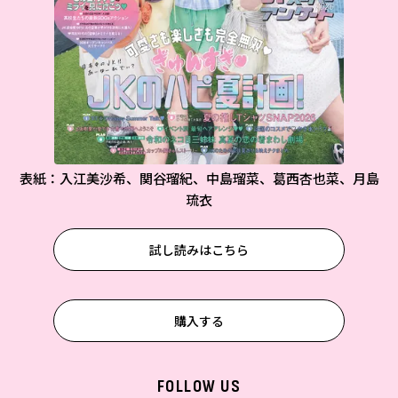
表紙：入江美沙希、関谷瑠紀、中島瑠菜、葛西杏也菜、月島
琉衣
試し読みはこちら
購入する
FOLLOW US