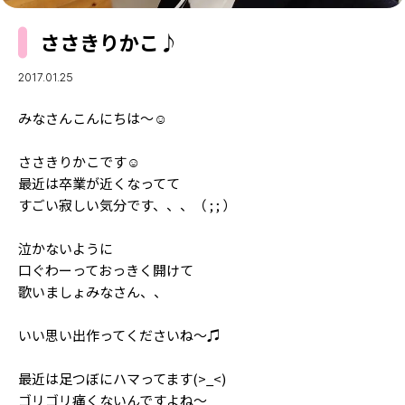
MODELS
モデルの購入品
ささきりかこ♪
MODEL'S BLOG
おでかけ
お悩み相談
TikTok
2017.01.25
Instagram
みなさんこんにちは〜☺️︎
YouTube
ささきりかこです☺️︎
最近は卒業が近くなってて
FORTUNE
すごい寂しい気分です、、、（ ; ; ）
ゲッターズ飯田
MISS SEVENTEEN
泣かないように
ミスセブンティーンニュース
MAGAZINE
口ぐわーっておっきく開けて
歌いましょみなさん、、
バックナンバー
INFORMATION
いい思い出作ってくださいね〜♫
Seventeen
について
最近は足つぼにハマってます(>_<)
ゴリゴリ痛くないんですよね〜