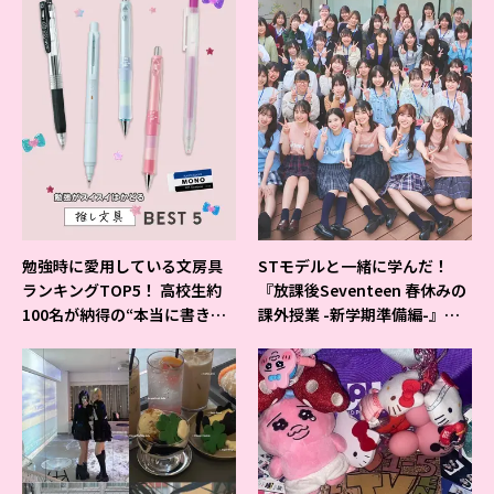
勉強時に愛用している文房具
STモデルと一緒に学んだ！
ランキングTOP5！ 高校生約
『放課後Seventeen 春休みの
100名が納得の“本当に書きや
課外授業 -新学期準備編-』イ
すいシャーペン”が1位に❤
ベントの様子をレポ♡