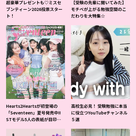
超豪華プレゼントも♡ミスセ
【受験の先輩に聞いてみた】
ブンティーン2026投票スター
モチベが上がる勉強空間のこ
ト！
だわりを大特集☆
Hearts2Heartsが初登場の
高校生必見！ 受験勉強に本当
「Seventeen」夏号発売中!!
に役立つYouTubeチャンネル
STモデル5人の表紙が目印だ
５選
よ♪