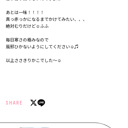
Follow us
あとは一味！！！！
真っ赤っかになるまでかけてみたい、、、
絶対むりだけど☺️︎ふふ
ST member
毎日寒さの極みなので
新規会員登録・ログイン
風邪ひかないようにしてください☺️︎♫
以上ささきりかこでした〜☺️︎
SHARE