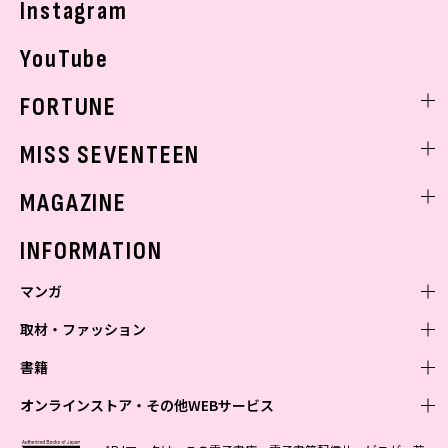
Instagram
YouTube
FORTUNE
ゲッターズ飯田
MISS SEVENTEEN
ミスセブンティーンニュース
MAGAZINE
バックナンバー
INFORMATION
マンガ
取材・ファッション
少年マンガ
週刊少年ジャンプ
書籍
青年マンガ
ファッション・美容
ジャンプSQ
少年ジャンプ+
Seventeen
オンラインストア・その他WEBサービス
少女マンガ
芸能・情報・スポーツ
文芸・文庫・総合
Vジャンプ
ジャンプTOON
non-no
ジャンプTOON
Myojo
すばる
女性マンガ
学芸・ノンフィクション・新書
オンラインストア
最強ジャンプ