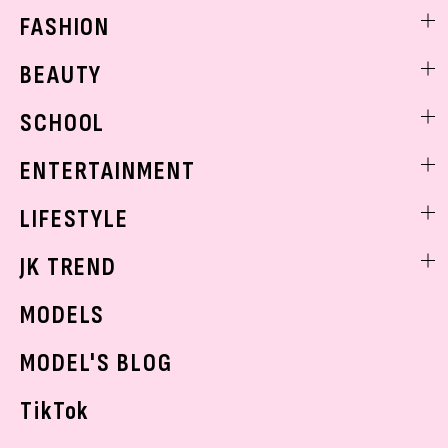
FASHION
ファッションニュース
BEAUTY
モデル私服
ビューティニュース
SCHOOL
着回し
トレンドメイク
着痩せ
スクールニュース
ENTERTAINMENT
ベストコスメ
制服コーデ
ヘアアレンジ・ヘアケア
エンタメニュース
LIFESTYLE
学校ヘアメイク
スキンケア
なにわ男子
勉強・受験・進路
ライフスタイルニュース
JK TREND
ボディケア
K-POP
JKランキング・アワード
JKトレンドニュース
MODELS
モデルの購入品
おでかけ
MODEL'S BLOG
お悩み相談
TikTok