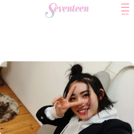
menu
すべての新着記事
FASHION
ファッションニュース
BEAUTY
モデル私服
ビューティニュース
SCHOOL
着回し
トレンドメイク
スクールニュース
ENTERTAINMENT
着痩せ
ベストコスメ
制服コーデ
エンタメニュース
LIFESTYLE
ヘアアレンジ・ヘアケア
学校ヘアメイク
なにわ男子
ライフスタイルニュース
スキンケア
JK TREND
勉強・受験・進路
K-POP
JKランキング・アワード
ボディケア
JKトレンドニュース