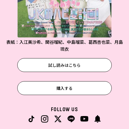
表紙：入江美沙希、関谷瑠紀、中島瑠菜、葛西杏也菜、月島
琉衣
試し読みはこちら
購入する
FOLLOW US