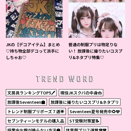
JKの【デコアイテム】まとめ
普通の制服プリは物足りな
♡持ち物全部デコって派手に
い！ 放課後に撮りたいコスプ
しちゃお♡
リ&ネタプリ特集♡
TREND WORD
文房具ランキングTOP5🖊
現役JKスクバの中身👜
放課後Seventeen🏫
放課後に撮りたいコスプリ&ネタプリ
トレンド制服プリポーズ７選🌟
Seventeen夏号発売中🌻🩵
セブンティーンモデルの購入品
ST受験対策室📝
授業中お腹が鳴らない方法🏫
体育祭プリ⑦選💛💜💙