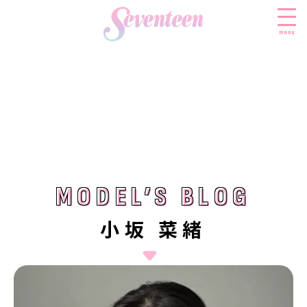
menu
すべての新着記事
FASHION
ファッションニュース
BEAUTY
モデル私服
ビューティニュース
MODEL’S BLOG
MODEL’S BLOG
SCHOOL
着回し
トレンドメイク
スクールニュース
ENTERTAINMENT
小坂 菜緒
着痩せ
ベストコスメ
制服コーデ
エンタメニュース
LIFESTYLE
ヘアアレンジ・ヘアケア
学校ヘアメイク
なにわ男子
ライフスタイルニュース
スキンケア
JK TREND
勉強・受験・進路
K-POP
JKランキング・アワード
ボディケア
JKトレンドニュース