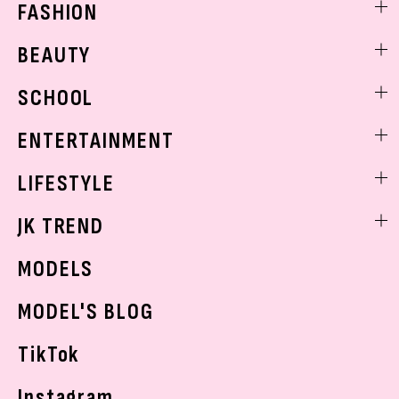
FASHION
ファッションニュース
BEAUTY
モデル私服
ビューティニュース
SCHOOL
着回し
トレンドメイク
着痩せ
スクールニュース
ENTERTAINMENT
ベストコスメ
制服コーデ
ヘアアレンジ・ヘアケア
エンタメニュース
LIFESTYLE
学校ヘアメイク
スキンケア
なにわ男子
勉強・受験・進路
ライフスタイルニュース
JK TREND
ボディケア
K-POP
JKランキング・アワード
JKトレンドニュース
MODELS
モデルの購入品
おでかけ
MODEL'S BLOG
お悩み相談
TikTok
Instagram