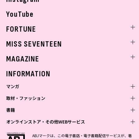
YouTube
FORTUNE
ゲッターズ飯田
MISS SEVENTEEN
ミスセブンティーンニュース
MAGAZINE
バックナンバー
INFORMATION
マンガ
取材・ファッション
少年マンガ
週刊少年ジャンプ
書籍
青年マンガ
ファッション・美容
ジャンプSQ
少年ジャンプ+
Seventeen
オンラインストア・その他WEBサービス
少女マンガ
芸能・情報・スポーツ
文芸・文庫・総合
Vジャンプ
ジャンプTOON
non-no
ジャンプTOON
Myojo
すばる
女性マンガ
学芸・ノンフィクション・新書
オンラインストア
最強ジャンプ
ABJマークは、この電子書店・電子書籍配信サービスが、著
ZEBRACK
BAILA