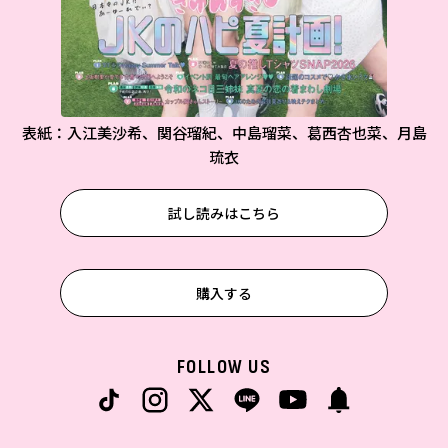
表紙：入江美沙希、関谷瑠紀、中島瑠菜、葛西杏也菜、月島
琉衣
試し読みはこちら
購入する
FOLLOW US