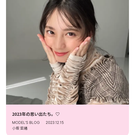
MODELS
モデルの購入品
MODEL'S BLOG
おでかけ
お悩み相談
TikTok
Instagram
YouTube
FORTUNE
ゲッターズ飯田
MISS SEVENTEEN
ミスセブンティーンニュース
MAGAZINE
バックナンバー
INFORMATION
Seventeen
2023年の思い出たち。♡
について
MODEL’S BLOG
2023.12.15
小坂 菜緒