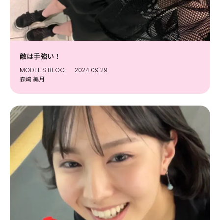
敵は手強い！
MODEL’S BLOG
2024.09.29
森﨑 美月