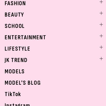
FASHION
ファッションニュース
BEAUTY
モデル私服
ビューティニュース
SCHOOL
着回し
トレンドメイク
着痩せ
スクールニュース
ENTERTAINMENT
ベストコスメ
制服コーデ
ヘアアレンジ・ヘアケア
エンタメニュース
LIFESTYLE
学校ヘアメイク
スキンケア
なにわ男子
勉強・受験・進路
ライフスタイルニュース
JK TREND
ボディケア
K-POP
JKランキング・アワード
JKトレンドニュース
MODELS
モデルの購入品
おでかけ
MODEL'S BLOG
お悩み相談
TikTok
Instagram