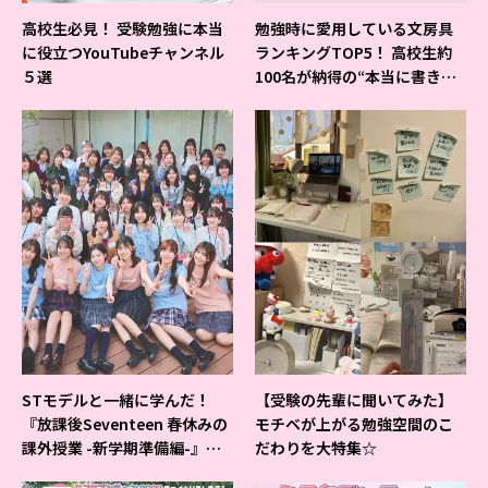
高校生必見！ 受験勉強に本当
勉強時に愛用している文房具
に役立つYouTubeチャンネル
ランキングTOP5！ 高校生約
５選
100名が納得の“本当に書きや
すいシャーペン”が1位に❤
STモデルと一緒に学んだ！
【受験の先輩に聞いてみた】
『放課後Seventeen 春休みの
モチベが上がる勉強空間のこ
課外授業 -新学期準備編-』イ
だわりを大特集☆
ベントの様子をレポ♡