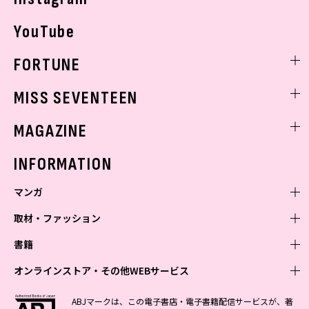
YouTube
FORTUNE
ゲッターズ飯田
MISS SEVENTEEN
ミスセブンティーンニュース
MAGAZINE
バックナンバー
INFORMATION
マンガ
取材・ファッション
少年マンガ
週刊少年ジャンプ
書籍
青年マンガ
ファッション・美容
ジャンプSQ
少年ジャンプ+
Seventeen
オンラインストア・その他WEBサービス
少女マンガ
芸能・情報・スポーツ
文芸・文庫・総合
Vジャンプ
ジャンプTOON
non-no
ジャンプTOON
Myojo
すばる
女性マンガ
学芸・ノンフィクション・新書
オンラインストア
最強ジャンプ
ABJマークは、この電子書店・電子書籍配信サービスが、著
ZEBRACK
BAILA