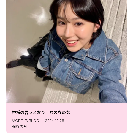
MODELS
モデルの購入品
MODEL'S BLOG
おでかけ
お悩み相談
TikTok
Instagram
YouTube
FORTUNE
ゲッターズ飯田
MISS SEVENTEEN
ミスセブンティーンニュース
MAGAZINE
バックナンバー
INFORMATION
Seventeen
神様の言うとおり なのなのな
について
MODEL’S BLOG
2024.10.28
森﨑 美月