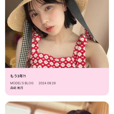
もう3年?!
MODEL’S BLOG
2024.08.29
森﨑 美月