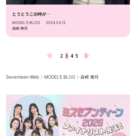
とうとうこの時が…
MODEL’S BLOG
2024.04.12
森﨑 美月
2
3
4
5
Seventeen-Web
MODEL’S BLOG
森﨑 美月