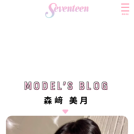
menu
すべての新着記事
FASHION
ファッションニュース
BEAUTY
モデル私服
ビューティニュース
MODEL’S BLOG
MODEL’S BLOG
SCHOOL
着回し
トレンドメイク
スクールニュース
ENTERTAINMENT
森﨑 美月
着痩せ
ベストコスメ
制服コーデ
エンタメニュース
LIFESTYLE
ヘアアレンジ・ヘアケア
学校ヘアメイク
なにわ男子
ライフスタイルニュース
スキンケア
JK TREND
勉強・受験・進路
K-POP
JKランキング・アワード
ボディケア
JKトレンドニュース