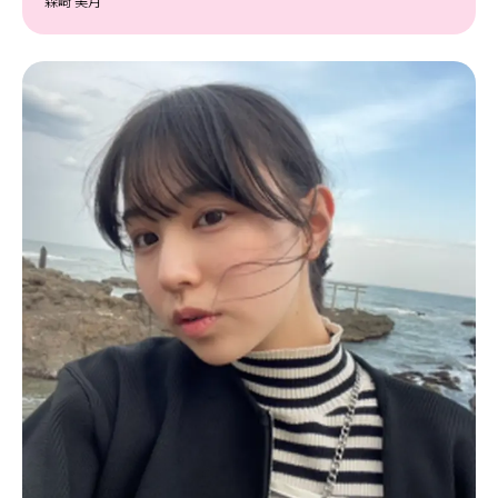
森﨑 美月