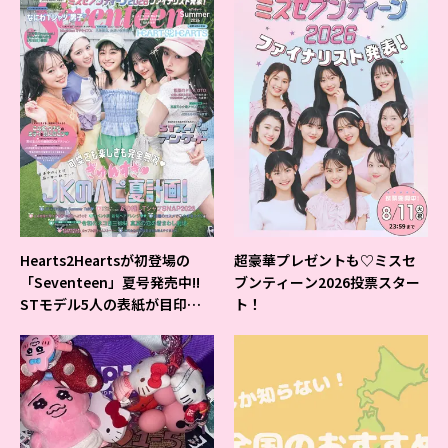
Hearts2Heartsが初登場の
超豪華プレゼントも♡ミスセ
「Seventeen」夏号発売中!!
ブンティーン2026投票スター
STモデル5人の表紙が目印だ
ト！
よ♪