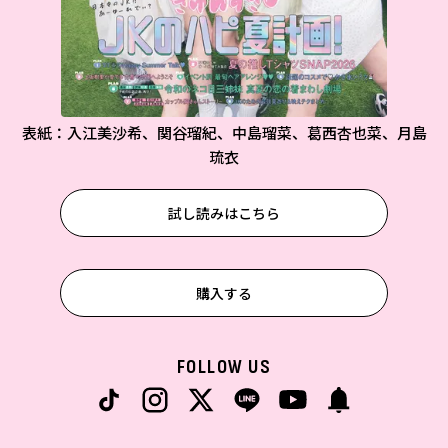
表紙：入江美沙希、関谷瑠紀、中島瑠菜、葛西杏也菜、月島
琉衣
試し読みはこちら
購入する
FOLLOW US