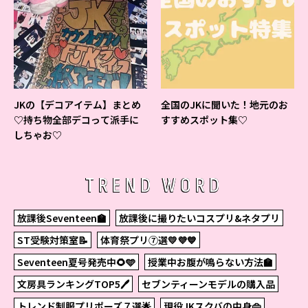
JKの【デコアイテム】まとめ
全国のJKに聞いた！地元のお
♡持ち物全部デコって派手に
すすめスポット集♡
しちゃお♡
TREND WORD
放課後Seventeen🏫
放課後に撮りたいコスプリ&ネタプリ
ST受験対策室📝
体育祭プリ⑦選💛💜💙
Seventeen夏号発売中🌻🩵
授業中お腹が鳴らない方法🏫
文房具ランキングTOP5🖊
セブンティーンモデルの購入品
トレンド制服プリポーズ７選🌟
現役JKスクバの中身👜