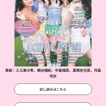
表紙：入江美沙希、関谷瑠紀、中島瑠菜、葛西杏也菜、月島
琉衣
試し読みはこちら