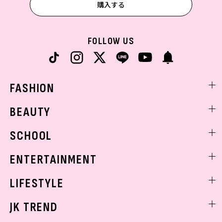
購入する
FOLLOW US
FASHION
ファッションニュース
BEAUTY
モデル私服
ビューティニュース
SCHOOL
着回し
トレンドメイク
着痩せ
スクールニュース
ENTERTAINMENT
ベストコスメ
制服コーデ
ヘアアレンジ・ヘアケア
エンタメニュース
LIFESTYLE
学校ヘアメイク
スキンケア
なにわ男子
勉強・受験・進路
ライフスタイルニュース
JK TREND
ボディケア
K-POP
JKランキング・アワード