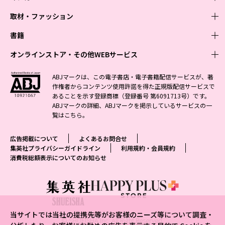
取材・ファッション
少年マンガ
週刊少年ジャンプ
書籍
青年マンガ
ファッション・美容
ジャンプSQ
少年ジャンプ+
Seventeen
オンラインストア・その他WEBサービス
少女マンガ
芸能・情報・スポーツ
文芸・文庫・総合
Vジャンプ
ジャンプTOON
non-no
ジャンプTOON
Myojo
すばる
女性マンガ
学芸・ノンフィクション・新書
オンラインストア
最強ジャンプ
ABJマークは、この電子書店・電子書籍配信サービスが、著
ZEBRACK
BAILA
ZEBRACK
週プレNEWS
小説すばる
作権者からコンテンツ使用許諾を得た正規版配信サービスで
ジャンプTOON
1日5分で、明日は変わる よみタイ yomitai
OTO
少年ジャンプ+
ライトノベル・ノベライズ
その他WEBサービス
S-MANGA
MAQUIA
あることを示す登録商標（登録番号 第6091713号）です。
S-MANGA
週プレ グラジャパ!
集英社 文芸ステーション
ZEBRACK
集英社学芸部 - 学芸・ノンフィクション
SHUEISHA MANGA-ART HERITAGE
ジャンプTOON
ABJマークの詳細、ABJマークを掲示しているサービスの一
集英社オレンジ文庫
集英社アドナビ
集英社ジャンプリミックス
SPUR
キッズ
集英社コミック文庫
Sportiva
web 集英社文庫
覧は
こちら
。
S-MANGA
集英社ビジネス書
ジャンプキャラクターズストア
ZEBRACK
JUMP j-BOOKS
集英社エディターズ・ラボ
集英社コミック文庫
LEE
集英社みらい文庫
りぼん
パラスポ
青春と読書
集英社コミック文庫
集英社新書
HAPPY PLUS STORE
ジャンプルーキー！
ダッシュエックス文庫公式サイト
広告掲載について
よくあるお問合せ
週刊ヤングジャンプ
eclat
集英社の児童図書 S-KIDS.LAND
マーガレット
アジア人物史
マンガMee公式サイト
集英社新書プラス - 知の水先案内人
SHUEISHA VOX
集英社プライバシーガイドライン
利用規約・会員規約
S-MANGA
集英社Webマガジン コバルト
ヤングジャンプ定期購読デジタル
T JAPAN
消費税総額表示についてのお知らせ
別冊マーガレット
リマコミ
kotoba
LEEマルシェ
集英社ジャンプリミックス
シフォン文庫
ヤンジャン！
HAPPY PLUS ONE
マンガMee公式サイト
マンガMeets
e!集英社
SHOP Marisol
集英社コミック文庫
となりのヤングジャンプ
MEN'S NON-NO
リマコミ
Cookie
情報・知識＆オピニオン imidas
eclat premium
グランドジャンプ
UOMO
マンガMeets
Cocohana
mirabella
当サイトでは当社の提携先等がお客様のニーズ等について調査・
ウルトラジャンプ
集英社オンライン
© SHUEISHA Inc. All Right Reserved.
office YOU
mirabella homme