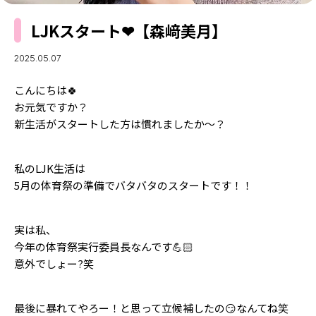
MODELS
モデルの購入品
LJKスタート❤︎【森﨑美月】
MODEL'S BLOG
おでかけ
お悩み相談
TikTok
2025.05.07
Instagram
こんにちは🍀
お元気ですか？
YouTube
新生活がスタートした方は慣れましたか〜？
FORTUNE
私のLJK生活は
ゲッターズ飯田
MISS SEVENTEEN
5月の体育祭の準備でバタバタのスタートです！！
ミスセブンティーンニュース
MAGAZINE
実は私、
バックナンバー
INFORMATION
今年の体育祭実行委員長なんです💪🏻
意外でしょー?笑
Seventeen
について
最後に暴れてやろー！と思って立候補したの😏なんてね笑