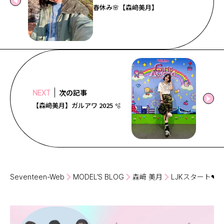
春休み🌸【森﨑美月】
次の記事
NEXT
【森﨑美月】ガルアワ 2025 🫧
Seventeen-Web
MODEL’S BLOG
森﨑 美月
LJKスタート❤︎