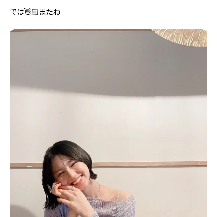
では👋🏻またね