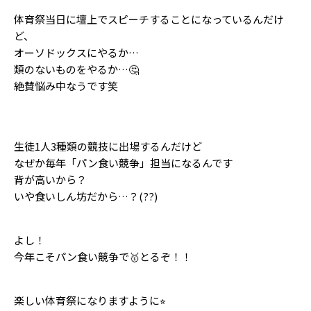
Follow us
体育祭当日に壇上でスピーチすることになっているんだけ
ど、
オーソドックスにやるか…
類のないものをやるか…🤔
ST member
絶賛悩み中なうです笑
新規会員登録・ログイン
生徒1人3種類の競技に出場するんだけど
なぜか毎年「パン食い競争」担当になるんです
背が高いから？
いや食いしん坊だから…？(??)
よし！
今年こそパン食い競争で🥇とるぞ！！
楽しい体育祭になりますように⭐︎