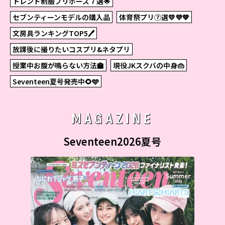
トレンド制服プリポーズ７選🌟
セブンティーンモデルの購入品
体育祭プリ⑦選💛💜💙
文房具ランキングTOP5🖊
放課後に撮りたいコスプリ&ネタプリ
授業中お腹が鳴らない方法🏫
現役JKスクバの中身👜
Seventeen夏号発売中🌻🩵
MAGAZINE
Seventeen2026夏号