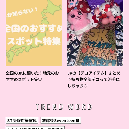
全国のJKに聞いた！地元のお
JKの【デコアイテム】まとめ
すすめスポット集♡
♡持ち物全部デコって派手に
しちゃお♡
TREND WORD
ST受験対策室📝
放課後Seventeen🏫