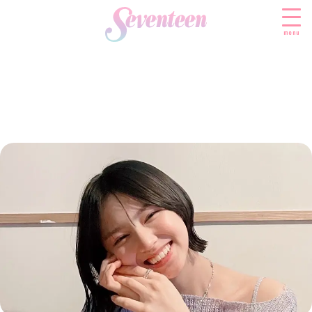
menu
すべての新着記事
FASHION
ファッションニュース
BEAUTY
モデル私服
ビューティニュース
SCHOOL
着回し
トレンドメイク
スクールニュース
ENTERTAINMENT
着痩せ
ベストコスメ
制服コーデ
エンタメニュース
LIFESTYLE
ヘアアレンジ・ヘアケア
学校ヘアメイク
なにわ男子
ライフスタイルニュース
スキンケア
JK TREND
勉強・受験・進路
K-POP
JKランキング・アワード
ボディケア
JKトレンドニュース