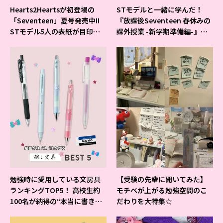
Hearts2Heartsが初登場の
STモデルと一緒に学んだ！
「Seventeen」夏号発売中!!
『放課後Seventeen 春休みの
STモデル5人の表紙が目印だ
課外授業 -新学期準備編-』イ
よ♪
ベントの様子をレポ♡
勉強時に愛用している文房具
【受験の先輩に聞いてみた】
ランキングTOP5！ 高校生約
モチベが上がる勉強空間のこ
100名が納得の“本当に書きや
だわりを大特集☆
すいシャーペン”が1位に❤