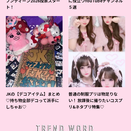
ブンティーン2026投票スター
に役立つYouTubeチャンネル
ト！
５選
JKの【デコアイテム】まとめ
普通の制服プリは物足りな
♡持ち物全部デコって派手に
い！ 放課後に撮りたいコスプ
しちゃお♡
リ&ネタプリ特集♡
TREND WORD