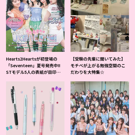
Hearts2Heartsが初登場の
【受験の先輩に聞いてみた】
「Seventeen」夏号発売中!!
モチベが上がる勉強空間のこ
STモデル5人の表紙が目印だ
だわりを大特集☆
よ♪