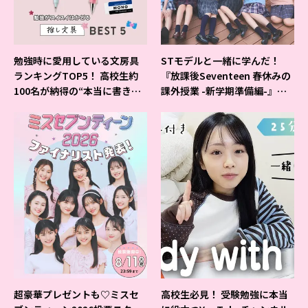
勉強時に愛用している文房具
STモデルと一緒に学んだ！
ランキングTOP5！ 高校生約
『放課後Seventeen 春休みの
100名が納得の“本当に書きや
課外授業 -新学期準備編-』イ
すいシャーペン”が1位に❤
ベントの様子をレポ♡
超豪華プレゼントも♡ミスセ
高校生必見！ 受験勉強に本当