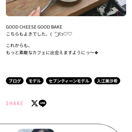
GOOD CHEESE GOOD BAKE
こちらもよきでした、( ’͜’ )ʕ𐭩♡♡
これからも、
もっと素敵なカフェに出会えますようにっ〜🍀
ブログ
モデル
セブンティーンモデル
入江美沙希
SHARE