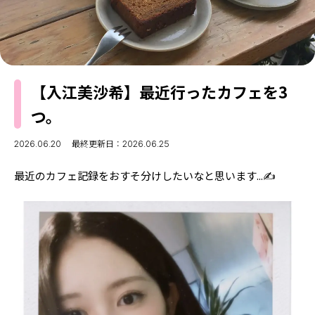
MODELS
モデルの購入品
MODEL'S BLOG
おでかけ
お悩み相談
TikTok
【入江美沙希】最近行ったカフェを3
Instagram
つ。
YouTube
2026.06.20
最終更新日：2026.06.25
FORTUNE
ゲッターズ飯田
最近のカフェ記録をおすそ分けしたいなと思います...✍
MISS SEVENTEEN
ミスセブンティーンニュース
MAGAZINE
バックナンバー
INFORMATION
Seventeen
について