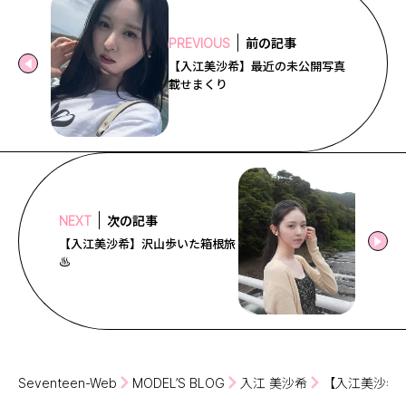
前の記事
PREVIOUS
【入江美沙希】最近の未公開写真
載せまくり
次の記事
NEXT
【入江美沙希】沢山歩いた箱根旅
♨️
Seventeen-Web
MODEL’S BLOG
入江 美沙希
【入江美沙希