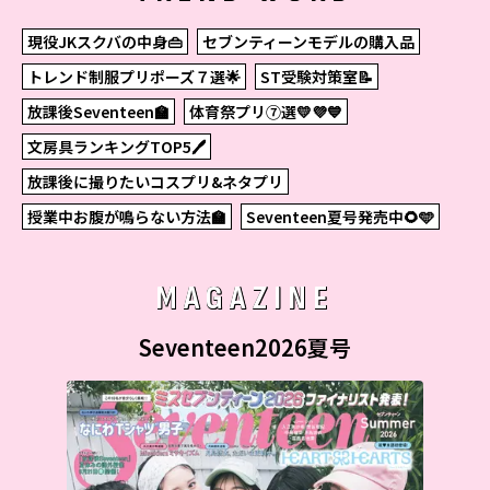
現役JKスクバの中身👜
セブンティーンモデルの購入品
トレンド制服プリポーズ７選🌟
ST受験対策室📝
放課後Seventeen🏫
体育祭プリ⑦選💛💜💙
文房具ランキングTOP5🖊
放課後に撮りたいコスプリ&ネタプリ
授業中お腹が鳴らない方法🏫
Seventeen夏号発売中🌻🩵
MAGAZINE
Seventeen2026夏号