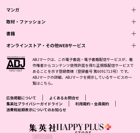
マンガ
取材・ファッション
少年マンガ
週刊少年ジャンプ
書籍
青年マンガ
ファッション・美容
ジャンプSQ
少年ジャンプ+
Seventeen
オンラインストア・その他WEBサービス
少女マンガ
芸能・情報・スポーツ
文芸・文庫・総合
Vジャンプ
ジャンプTOON
non-no
ジャンプTOON
Myojo
すばる
女性マンガ
学芸・ノンフィクション・新書
オンラインストア
最強ジャンプ
ABJマークは、この電子書店・電子書籍配信サービスが、著
ZEBRACK
BAILA
ZEBRACK
週プレNEWS
小説すばる
作権者からコンテンツ使用許諾を得た正規版配信サービスで
ジャンプTOON
1日5分で、明日は変わる よみタイ yomitai
OTO
少年ジャンプ+
ライトノベル・ノベライズ
その他WEBサービス
S-MANGA
MAQUIA
あることを示す登録商標（登録番号 第6091713号）です。
S-MANGA
週プレ グラジャパ!
集英社 文芸ステーション
ZEBRACK
集英社学芸部 - 学芸・ノンフィクション
SHUEISHA MANGA-ART HERITAGE
ジャンプTOON
ABJマークの詳細、ABJマークを掲示しているサービスの一
集英社オレンジ文庫
集英社アドナビ
集英社ジャンプリミックス
SPUR
キッズ
集英社コミック文庫
Sportiva
web 集英社文庫
覧は
こちら
。
S-MANGA
集英社ビジネス書
ジャンプキャラクターズストア
ZEBRACK
JUMP j-BOOKS
集英社エディターズ・ラボ
集英社コミック文庫
LEE
集英社みらい文庫
りぼん
パラスポ
青春と読書
集英社コミック文庫
集英社新書
HAPPY PLUS STORE
ジャンプルーキー！
ダッシュエックス文庫公式サイト
広告掲載について
よくあるお問合せ
週刊ヤングジャンプ
eclat
集英社の児童図書 S-KIDS.LAND
マーガレット
アジア人物史
マンガMee公式サイト
集英社新書プラス - 知の水先案内人
SHUEISHA VOX
集英社プライバシーガイドライン
利用規約・会員規約
S-MANGA
集英社Webマガジン コバルト
ヤングジャンプ定期購読デジタル
T JAPAN
消費税総額表示についてのお知らせ
別冊マーガレット
リマコミ
kotoba
LEEマルシェ
集英社ジャンプリミックス
シフォン文庫
ヤンジャン！
HAPPY PLUS ONE
マンガMee公式サイト
マンガMeets
e!集英社
SHOP Marisol
集英社コミック文庫
となりのヤングジャンプ
MEN'S NON-NO
リマコミ
Cookie
情報・知識＆オピニオン imidas
eclat premium
グランドジャンプ
UOMO
マンガMeets