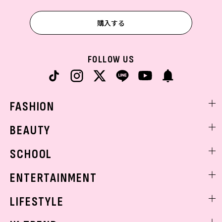
購入する
FOLLOW US
FASHION
ファッションニュース
BEAUTY
モデル私服
ビューティニュース
SCHOOL
着回し
トレンドメイク
着痩せ
スクールニュース
ENTERTAINMENT
ベストコスメ
制服コーデ
ヘアアレンジ・ヘアケア
エンタメニュース
LIFESTYLE
学校ヘアメイク
スキンケア
なにわ男子
勉強・受験・進路
ライフスタイルニュース