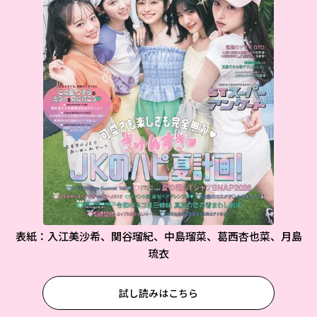
表紙：入江美沙希、関谷瑠紀、中島瑠菜、葛西杏也菜、月島
琉衣
試し読みはこちら