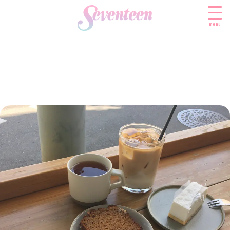
menu
すべての新着記事
FASHION
ファッションニュース
BEAUTY
モデル私服
ビューティニュース
SCHOOL
着回し
トレンドメイク
スクールニュース
ENTERTAINMENT
着痩せ
ベストコスメ
制服コーデ
エンタメニュース
LIFESTYLE
ヘアアレンジ・ヘアケア
学校ヘアメイク
なにわ男子
ライフスタイルニュース
スキンケア
JK TREND
勉強・受験・進路
K-POP
JKランキング・アワード
ボディケア
JKトレンドニュース