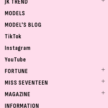
JK TREND
ボディケア
K-POP
JKランキング・アワード
JKトレンドニュース
MODELS
モデルの購入品
おでかけ
MODEL'S BLOG
お悩み相談
TikTok
Instagram
YouTube
FORTUNE
ゲッターズ飯田
MISS SEVENTEEN
ミスセブンティーンニュース
MAGAZINE
バックナンバー
INFORMATION