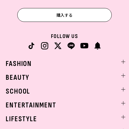
購入する
FOLLOW US
FASHION
ファッションニュース
BEAUTY
モデル私服
ビューティニュース
SCHOOL
着回し
トレンドメイク
着痩せ
スクールニュース
ENTERTAINMENT
ベストコスメ
制服コーデ
ヘアアレンジ・ヘアケア
エンタメニュース
LIFESTYLE
学校ヘアメイク
スキンケア
なにわ男子
勉強・受験・進路
ライフスタイルニュース