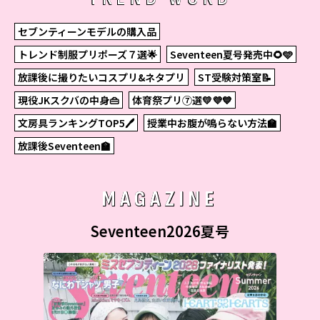
セブンティーンモデルの購入品
トレンド制服プリポーズ７選🌟
Seventeen夏号発売中🌻🩵
放課後に撮りたいコスプリ&ネタプリ
ST受験対策室📝
現役JKスクバの中身👜
体育祭プリ⑦選💛💜💙
文房具ランキングTOP5🖊
授業中お腹が鳴らない方法🏫
放課後Seventeen🏫
MAGAZINE
Seventeen2026夏号