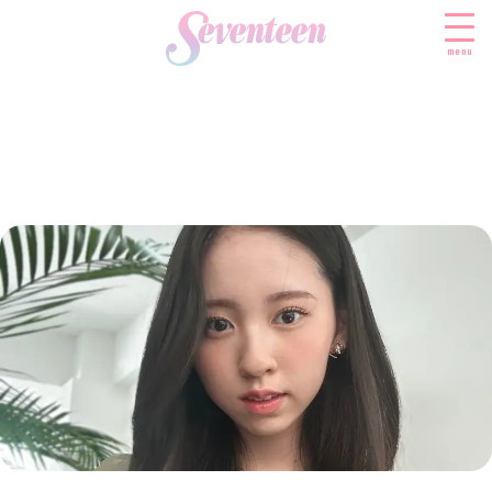
menu
すべての新着記事
FASHION
ファッションニュース
BEAUTY
モデル私服
ビューティニュース
SCHOOL
着回し
トレンドメイク
スクールニュース
ENTERTAINMENT
着痩せ
ベストコスメ
制服コーデ
エンタメニュース
LIFESTYLE
ヘアアレンジ・ヘアケア
学校ヘアメイク
なにわ男子
ライフスタイルニュース
スキンケア
JK TREND
勉強・受験・進路
K-POP
JKランキング・アワード
ボディケア
JKトレンドニュース