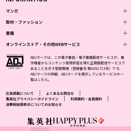
マンガ
取材・ファッション
少年マンガ
週刊少年ジャンプ
書籍
青年マンガ
ファッション・美容
ジャンプSQ
少年ジャンプ+
Seventeen
オンラインストア・その他WEBサービス
少女マンガ
芸能・情報・スポーツ
文芸・文庫・総合
Vジャンプ
ジャンプTOON
non-no
ジャンプTOON
Myojo
すばる
女性マンガ
学芸・ノンフィクション・新書
オンラインストア
最強ジャンプ
ABJマークは、この電子書店・電子書籍配信サービスが、著
ZEBRACK
BAILA
ZEBRACK
週プレNEWS
小説すばる
作権者からコンテンツ使用許諾を得た正規版配信サービスで
ジャンプTOON
1日5分で、明日は変わる よみタイ yomitai
OTO
少年ジャンプ+
ライトノベル・ノベライズ
その他WEBサービス
S-MANGA
MAQUIA
あることを示す登録商標（登録番号 第6091713号）です。
S-MANGA
週プレ グラジャパ!
集英社 文芸ステーション
ZEBRACK
集英社学芸部 - 学芸・ノンフィクション
SHUEISHA MANGA-ART HERITAGE
ジャンプTOON
ABJマークの詳細、ABJマークを掲示しているサービスの一
集英社オレンジ文庫
集英社アドナビ
集英社ジャンプリミックス
SPUR
キッズ
集英社コミック文庫
Sportiva
web 集英社文庫
覧は
こちら
。
S-MANGA
集英社ビジネス書
ジャンプキャラクターズストア
ZEBRACK
JUMP j-BOOKS
集英社エディターズ・ラボ
集英社コミック文庫
LEE
集英社みらい文庫
りぼん
パラスポ
青春と読書
集英社コミック文庫
集英社新書
HAPPY PLUS STORE
ジャンプルーキー！
ダッシュエックス文庫公式サイト
広告掲載について
よくあるお問合せ
週刊ヤングジャンプ
eclat
集英社の児童図書 S-KIDS.LAND
マーガレット
アジア人物史
マンガMee公式サイト
集英社新書プラス - 知の水先案内人
SHUEISHA VOX
集英社プライバシーガイドライン
利用規約・会員規約
S-MANGA
集英社Webマガジン コバルト
ヤングジャンプ定期購読デジタル
T JAPAN
消費税総額表示についてのお知らせ
別冊マーガレット
リマコミ
kotoba
LEEマルシェ
集英社ジャンプリミックス
シフォン文庫
ヤンジャン！
HAPPY PLUS ONE
マンガMee公式サイト
マンガMeets
e!集英社
SHOP Marisol
集英社コミック文庫
となりのヤングジャンプ
MEN'S NON-NO
リマコミ
Cookie
情報・知識＆オピニオン imidas
eclat premium
グランドジャンプ
UOMO