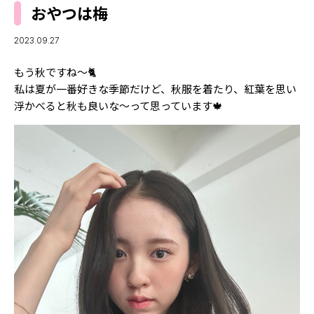
MODELS
おやつは梅
モデルの購入品
MODEL'S BLOG
おでかけ
2023.09.27
お悩み相談
TikTok
もう秋ですね〜🐈
Instagram
私は夏が一番好きな季節だけど、秋服を着たり、紅葉を思い
浮かべると秋も良いな〜って思っています🍁
YouTube
FORTUNE
ゲッターズ飯田
MISS SEVENTEEN
ミスセブンティーンニュース
MAGAZINE
バックナンバー
INFORMATION
Seventeen
について