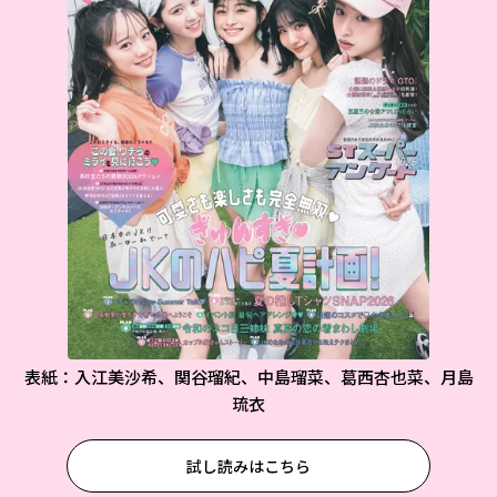
表紙：入江美沙希、関谷瑠紀、中島瑠菜、葛西杏也菜、月島
琉衣
試し読みはこちら