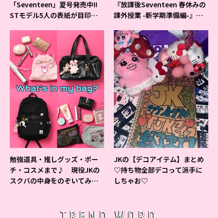
「Seventeen」夏号発売中!!
『放課後Seventeen 春休みの
STモデル5人の表紙が目印だ
課外授業 -新学期準備編-』イ
よ♪
ベントの様子をレポ♡
勉強道具・推しグッズ・ポー
JKの【デコアイテム】まとめ
チ・コスメまで♪ 現役JKの
♡持ち物全部デコって派手に
スクバの中身をのぞいてみ
しちゃお♡
た！
TREND WORD