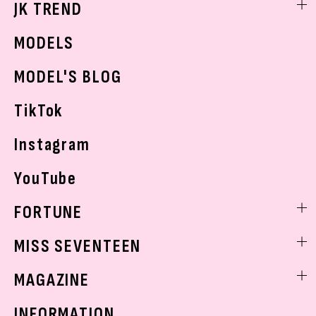
JK TREND
ボディケア
K-POP
JKランキング・アワード
JKトレンドニュース
MODELS
モデルの購入品
おでかけ
MODEL'S BLOG
お悩み相談
TikTok
Instagram
YouTube
FORTUNE
ゲッターズ飯田
MISS SEVENTEEN
ミスセブンティーンニュース
MAGAZINE
バックナンバー
INFORMATION