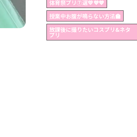
体育祭プリ⑦選💛💜💙
授業中お腹が鳴らない方法🏫
放課後に撮りたいコスプリ&ネタ
プリ