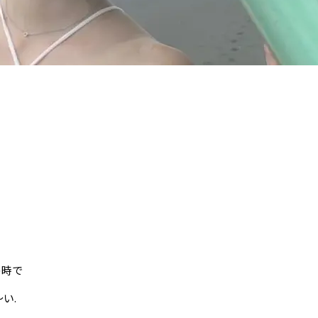
の時で
い.