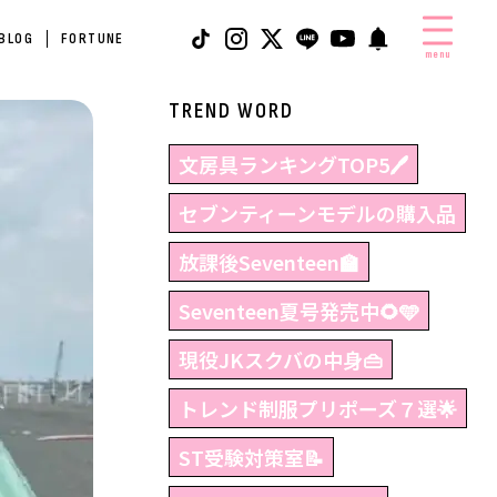
 BLOG
FORTUNE
menu
TREND WORD
文房具ランキングTOP5🖊
セブンティーンモデルの購入品
放課後Seventeen🏫
Seventeen夏号発売中🌻🩵
現役JKスクバの中身👜
トレンド制服プリポーズ７選🌟
ST受験対策室📝