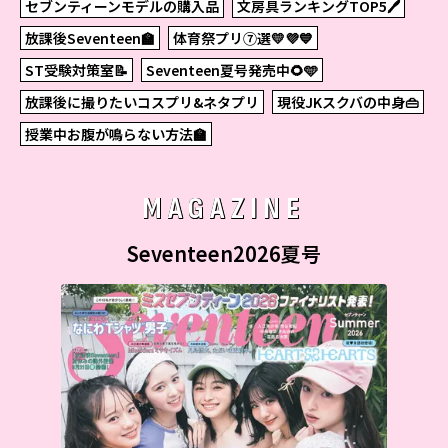
セブンティーンモデルの購入品
文房具ランキングTOP5🖊
放課後Seventeen🏫
体育祭プリ⑦選💛💜💙
ST受験対策室📝
Seventeen夏号発売中🌻🩵
放課後に撮りたいコスプリ&ネタプリ
現役JKスクバの中身👜
授業中お腹が鳴らない方法🏫
MAGAZINE
Seventeen2026夏号