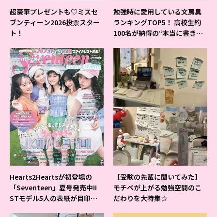
超豪華プレゼントも♡ミスセ
勉強時に愛用している文房具
ブンティーン2026投票スター
ランキングTOP5！ 高校生約
ト！
100名が納得の“本当に書きや
すいシャーペン”が1位に❤
Hearts2Heartsが初登場の
【受験の先輩に聞いてみた】
「Seventeen」夏号発売中!!
モチベが上がる勉強空間のこ
STモデル5人の表紙が目印だ
だわりを大特集☆
よ♪