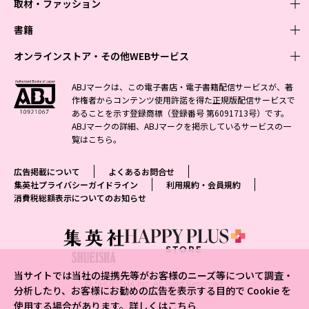
取材・ファッション
少年マンガ
週刊少年ジャンプ
書籍
青年マンガ
ファッション・美容
ジャンプSQ
少年ジャンプ+
Seventeen
オンラインストア・その他WEBサービス
少女マンガ
芸能・情報・スポーツ
文芸・文庫・総合
Vジャンプ
ジャンプTOON
non-no
ジャンプTOON
Myojo
すばる
女性マンガ
学芸・ノンフィクション・新書
オンラインストア
最強ジャンプ
ABJマークは、この電子書店・電子書籍配信サービスが、著
ZEBRACK
BAILA
ZEBRACK
週プレNEWS
小説すばる
作権者からコンテンツ使用許諾を得た正規版配信サービスで
ジャンプTOON
1日5分で、明日は変わる よみタイ yomitai
OTO
少年ジャンプ+
ライトノベル・ノベライズ
その他WEBサービス
S-MANGA
MAQUIA
あることを示す登録商標（登録番号 第6091713号）です。
S-MANGA
週プレ グラジャパ!
集英社 文芸ステーション
ZEBRACK
集英社学芸部 - 学芸・ノンフィクション
SHUEISHA MANGA-ART HERITAGE
ジャンプTOON
ABJマークの詳細、ABJマークを掲示しているサービスの一
集英社オレンジ文庫
集英社アドナビ
集英社ジャンプリミックス
SPUR
キッズ
集英社コミック文庫
Sportiva
web 集英社文庫
覧は
こちら
。
S-MANGA
集英社ビジネス書
ジャンプキャラクターズストア
ZEBRACK
JUMP j-BOOKS
集英社エディターズ・ラボ
集英社コミック文庫
LEE
集英社みらい文庫
りぼん
パラスポ
青春と読書
集英社コミック文庫
集英社新書
HAPPY PLUS STORE
ジャンプルーキー！
ダッシュエックス文庫公式サイト
広告掲載について
よくあるお問合せ
週刊ヤングジャンプ
eclat
集英社の児童図書 S-KIDS.LAND
マーガレット
アジア人物史
マンガMee公式サイト
集英社新書プラス - 知の水先案内人
SHUEISHA VOX
集英社プライバシーガイドライン
利用規約・会員規約
S-MANGA
集英社Webマガジン コバルト
ヤングジャンプ定期購読デジタル
T JAPAN
消費税総額表示についてのお知らせ
別冊マーガレット
リマコミ
kotoba
LEEマルシェ
集英社ジャンプリミックス
シフォン文庫
ヤンジャン！
HAPPY PLUS ONE
マンガMee公式サイト
マンガMeets
e!集英社
SHOP Marisol
集英社コミック文庫
となりのヤングジャンプ
MEN'S NON-NO
リマコミ
Cookie
情報・知識＆オピニオン imidas
eclat premium
グランドジャンプ
UOMO
マンガMeets
Cocohana
mirabella
当サイトでは当社の提携先等がお客様のニーズ等について調査・
ウルトラジャンプ
集英社オンライン
© SHUEISHA Inc. All Right Reserved.
office YOU
mirabella homme
分析したり、お客様にお勧めの広告を表示する目的で Cookie を
使用する場合があります。詳しくは
こちら
zakka market