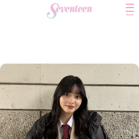
menu
すべての新着記事
FASHION
ファッションニュース
BEAUTY
モデル私服
ビューティニュース
SCHOOL
着回し
トレンドメイク
スクールニュース
ENTERTAINMENT
着痩せ
ベストコスメ
制服コーデ
エンタメニュース
LIFESTYLE
ヘアアレンジ・ヘアケア
学校ヘアメイク
なにわ男子
ライフスタイルニュース
スキンケア
JK TREND
勉強・受験・進路
K-POP
JKランキング・アワード
ボディケア
JKトレンドニュース