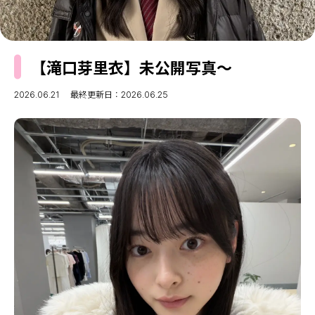
MODELS
モデルの購入品
MODEL'S BLOG
おでかけ
お悩み相談
TikTok
【滝口芽里衣】未公開写真〜
Instagram
2026.06.21
最終更新日：2026.06.25
YouTube
FORTUNE
ゲッターズ飯田
MISS SEVENTEEN
ミスセブンティーンニュース
MAGAZINE
バックナンバー
INFORMATION
Seventeen
について