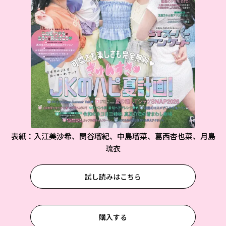
表紙：入江美沙希、関谷瑠紀、中島瑠菜、葛西杏也菜、月島
琉衣
試し読みはこちら
購入する