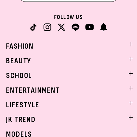
FOLLOW US
FASHION
ファッションニュース
BEAUTY
モデル私服
ビューティニュース
SCHOOL
着回し
トレンドメイク
着痩せ
スクールニュース
ENTERTAINMENT
ベストコスメ
制服コーデ
ヘアアレンジ・ヘアケア
エンタメニュース
LIFESTYLE
学校ヘアメイク
スキンケア
なにわ男子
勉強・受験・進路
ライフスタイルニュース
JK TREND
ボディケア
K-POP
JKランキング・アワード
JKトレンドニュース
MODELS
モデルの購入品