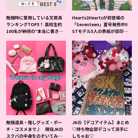
勉強時に愛用している文房具
Hearts2Heartsが初登場の
ランキングTOP5！ 高校生約
「Seventeen」夏号発売中!!
100名が納得の“本当に書きや
STモデル5人の表紙が目印だ
すいシャーペン”が1位に❤
よ♪
勉強道具・推しグッズ・ポー
JKの【デコアイテム】まとめ
チ・コスメまで♪ 現役JKの
♡持ち物全部デコって派手に
スクバの中身をのぞいてみ
しちゃお♡