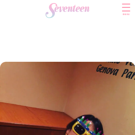
menu
すべての新着記事
FASHION
ファッションニュース
BEAUTY
モデル私服
ビューティニュース
SCHOOL
着回し
トレンドメイク
スクールニュース
ENTERTAINMENT
着痩せ
ベストコスメ
制服コーデ
エンタメニュース
LIFESTYLE
ヘアアレンジ・ヘアケア
学校ヘアメイク
なにわ男子
ライフスタイルニュース
スキンケア
JK TREND
勉強・受験・進路
K-POP
JKランキング・アワード
ボディケア
JKトレンドニュース