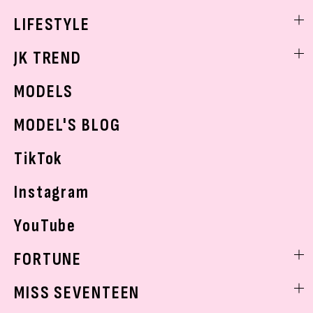
制服コーデ
ヘアアレンジ・ヘアケア
エンタメニュース
LIFESTYLE
学校ヘアメイク
スキンケア
なにわ男子
勉強・受験・進路
ライフスタイルニュース
JK TREND
ボディケア
K-POP
JKランキング・アワード
JKトレンドニュース
MODELS
モデルの購入品
おでかけ
MODEL'S BLOG
お悩み相談
TikTok
Instagram
YouTube
FORTUNE
ゲッターズ飯田
MISS SEVENTEEN