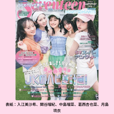
表紙：入江美沙希、関谷瑠紀、中島瑠菜、葛西杏也菜、月島
琉衣