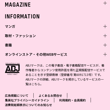
ミスセブンティーンニュース
MAGAZINE
バックナンバー
INFORMATION
マンガ
取材・ファッション
少年マンガ
週刊少年ジャンプ
書籍
青年マンガ
ファッション・美容
ジャンプSQ
少年ジャンプ+
Seventeen
オンラインストア・その他WEBサービス
少女マンガ
芸能・情報・スポーツ
文芸・文庫・総合
Vジャンプ
ジャンプTOON
non-no
ジャンプTOON
Myojo
すばる
女性マンガ
学芸・ノンフィクション・新書
オンラインストア
最強ジャンプ
ABJマークは、この電子書店・電子書籍配信サービスが、著
ZEBRACK
BAILA
ZEBRACK
週プレNEWS
小説すばる
作権者からコンテンツ使用許諾を得た正規版配信サービスで
ジャンプTOON
1日5分で、明日は変わる よみタイ yomitai
OTO
少年ジャンプ+
ライトノベル・ノベライズ
その他WEBサービス
S-MANGA
MAQUIA
あることを示す登録商標（登録番号 第6091713号）です。
S-MANGA
週プレ グラジャパ!
集英社 文芸ステーション
ZEBRACK
集英社学芸部 - 学芸・ノンフィクション
SHUEISHA MANGA-ART HERITAGE
ジャンプTOON
ABJマークの詳細、ABJマークを掲示しているサービスの一
集英社オレンジ文庫
集英社アドナビ
集英社ジャンプリミックス
SPUR
キッズ
集英社コミック文庫
Sportiva
web 集英社文庫
覧は
こちら
。
S-MANGA
集英社ビジネス書
ジャンプキャラクターズストア
ZEBRACK
JUMP j-BOOKS
集英社エディターズ・ラボ
集英社コミック文庫
LEE
集英社みらい文庫
りぼん
パラスポ
青春と読書
集英社コミック文庫
集英社新書
HAPPY PLUS STORE
ジャンプルーキー！
ダッシュエックス文庫公式サイト
広告掲載について
よくあるお問合せ
週刊ヤングジャンプ
eclat
集英社の児童図書 S-KIDS.LAND
マーガレット
アジア人物史
マンガMee公式サイト
集英社新書プラス - 知の水先案内人
SHUEISHA VOX
集英社プライバシーガイドライン
利用規約・会員規約
S-MANGA
集英社Webマガジン コバルト
ヤングジャンプ定期購読デジタル
T JAPAN
消費税総額表示についてのお知らせ
別冊マーガレット
リマコミ
kotoba
LEEマルシェ
集英社ジャンプリミックス
シフォン文庫