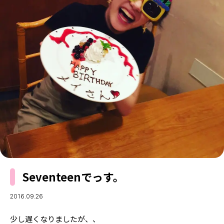
MODELS
モデルの購入品
MODEL'S BLOG
おでかけ
お悩み相談
TikTok
Instagram
YouTube
FORTUNE
ゲッターズ飯田
MISS SEVENTEEN
ミスセブンティーンニュース
MAGAZINE
バックナンバー
INFORMATION
Seventeenでっす。
Seventeen
について
2016.09.26
少し遅くなりましたが、、