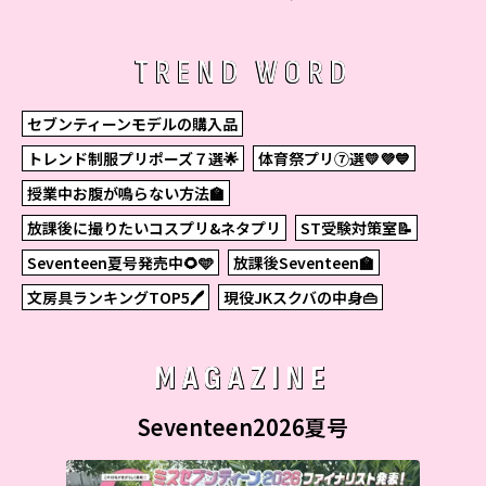
た！
TREND WORD
セブンティーンモデルの購入品
トレンド制服プリポーズ７選🌟
体育祭プリ⑦選💛💜💙
授業中お腹が鳴らない方法🏫
放課後に撮りたいコスプリ&ネタプリ
ST受験対策室📝
Seventeen夏号発売中🌻🩵
放課後Seventeen🏫
文房具ランキングTOP5🖊
現役JKスクバの中身👜
MAGAZINE
Seventeen2026夏号