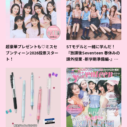
超豪華プレゼントも♡ミスセ
STモデルと一緒に学んだ！
ブンティーン2026投票スター
『放課後Seventeen 春休みの
ト！
課外授業 -新学期準備編-』イ
ベントの様子をレポ♡