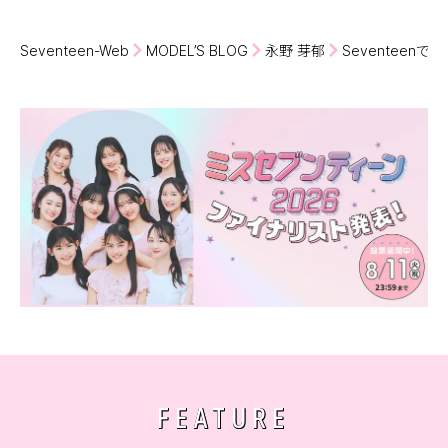
Seventeen-Web
MODEL’S BLOG
永野 芽郁
Seventeenで
FEATURE