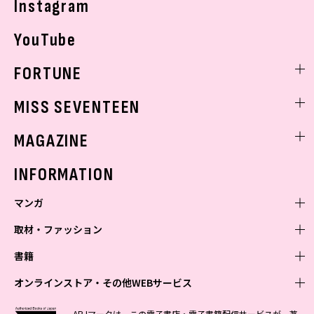
Instagram
YouTube
FORTUNE
ゲッターズ飯田
MISS SEVENTEEN
ミスセブンティーンニュース
MAGAZINE
バックナンバー
INFORMATION
マンガ
取材・ファッション
少年マンガ
週刊少年ジャンプ
書籍
青年マンガ
ファッション・美容
ジャンプSQ
少年ジャンプ+
Seventeen
オンラインストア・その他WEBサービス
少女マンガ
芸能・情報・スポーツ
文芸・文庫・総合
Vジャンプ
ジャンプTOON
non-no
ジャンプTOON
Myojo
すばる
女性マンガ
学芸・ノンフィクション・新書
オンラインストア
最強ジャンプ
ABJマークは、この電子書店・電子書籍配信サービスが、著