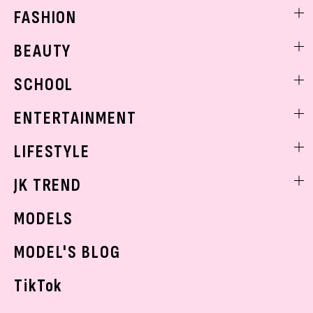
FASHION
ファッションニュース
BEAUTY
モデル私服
ビューティニュース
SCHOOL
着回し
トレンドメイク
着痩せ
スクールニュース
ENTERTAINMENT
ベストコスメ
制服コーデ
ヘアアレンジ・ヘアケア
エンタメニュース
LIFESTYLE
学校ヘアメイク
スキンケア
なにわ男子
勉強・受験・進路
ライフスタイルニュース
JK TREND
ボディケア
K-POP
JKランキング・アワード
JKトレンドニュース
MODELS
モデルの購入品
おでかけ
MODEL'S BLOG
お悩み相談
TikTok