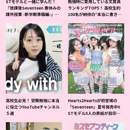
STモデルと一緒に学んだ！
勉強時に愛用している文房具
『放課後Seventeen 春休みの
ランキングTOP5！ 高校生約
課外授業 -新学期準備編-』イ
100名が納得の“本当に書きや
ベントの様子をレポ♡
すいシャーペン”が1位に❤
高校生必見！ 受験勉強に本当
Hearts2Heartsが初登場の
に役立つYouTubeチャンネル
「Seventeen」夏号発売中!!
５選
STモデル5人の表紙が目印だ
よ♪