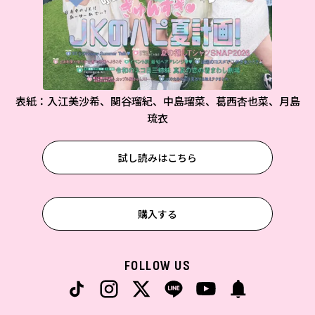
表紙：入江美沙希、関谷瑠紀、中島瑠菜、葛西杏也菜、月島
琉衣
試し読みはこちら
購入する
FOLLOW US