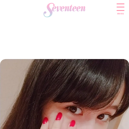
menu
すべての新着記事
FASHION
ファッションニュース
BEAUTY
モデル私服
ビューティニュース
SCHOOL
着回し
トレンドメイク
スクールニュース
ENTERTAINMENT
着痩せ
ベストコスメ
制服コーデ
エンタメニュース
LIFESTYLE
ヘアアレンジ・ヘアケア
学校ヘアメイク
なにわ男子
ライフスタイルニュース
スキンケア
JK TREND
勉強・受験・進路
K-POP
JKランキング・アワード
ボディケア
JKトレンドニュース