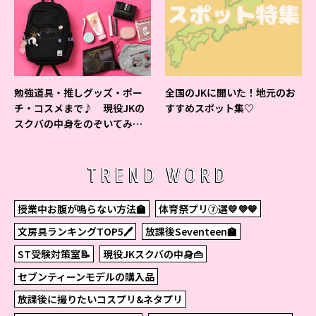
勉強道具・推しグッズ・ポー
全国のJKに聞いた！地元のお
チ・コスメまで♪ 現役JKの
すすめスポット集♡
スクバの中身をのぞいてみ
た！
TREND WORD
授業中お腹が鳴らない方法🏫
体育祭プリ⑦選💛💜💙
文房具ランキングTOP5🖊
放課後Seventeen🏫
ST受験対策室📝
現役JKスクバの中身👜
セブンティーンモデルの購入品
放課後に撮りたいコスプリ&ネタプリ