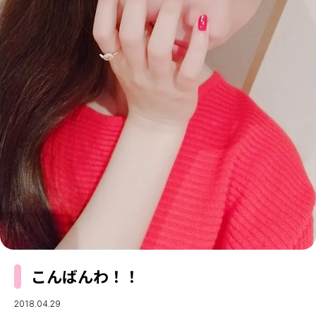
MODELS
モデルの購入品
MODEL'S BLOG
おでかけ
お悩み相談
TikTok
Instagram
YouTube
FORTUNE
ゲッターズ飯田
MISS SEVENTEEN
ミスセブンティーンニュース
MAGAZINE
バックナンバー
INFORMATION
Seventeen
について
こんばんわ！！
2018.04.29