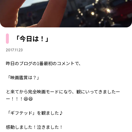
MODELS
モデルの購入品
MODEL'S BLOG
おでかけ
お悩み相談
TikTok
「今日は！」
Instagram
YouTube
2017.11.23
FORTUNE
昨日のブログの1番最初のコメントで、
ゲッターズ飯田
MISS SEVENTEEN
「映画鑑賞は？」
ミスセブンティーンニュース
MAGAZINE
と来てから完全映画モードになり、観にいってきましたー
バックナンバー
ー！！！😆😆
INFORMATION
Seventeen
「ギフテッド」を観ました♪
について
感動しました！泣きました！