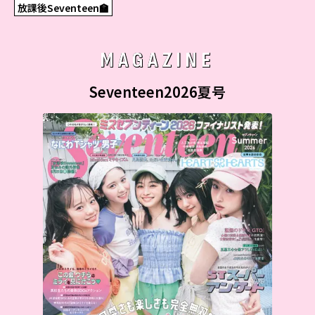
放課後Seventeen🏫
MAGAZINE
Seventeen2026夏号