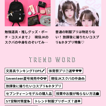
勉強道具・推しグッズ・ポー
普通の制服プリは物足りな
チ・コスメまで♪ 現役JKの
い！ 放課後に撮りたいコスプ
スクバの中身をのぞいてみ
リ&ネタプリ特集♡
た！
TREND WORD
文房具ランキングTOP5🖊
体育祭プリ⑦選💛💜💙
Seventeen夏号発売中🌻🩵
現役JKスクバの中身👜
放課後に撮りたいコスプリ&ネタプリ
セブンティーンモデルの購入品
授業中お腹が鳴らない方法🏫
ST受験対策室📝
トレンド制服プリポーズ７選🌟