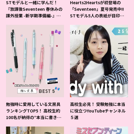
STモデルと一緒に学んだ！
Hearts2Heartsが初登場の
『放課後Seventeen 春休みの
「Seventeen」夏号発売中!!
課外授業 -新学期準備編-』イ
STモデル5人の表紙が目印だ
ベントの様子をレポ♡
よ♪
勉強時に愛用している文房具
高校生必見！ 受験勉強に本当
ランキングTOP5！ 高校生約
に役立つYouTubeチャンネル
100名が納得の“本当に書きや
５選
すいシャーペン”が1位に❤