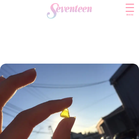
menu
すべての新着記事
FASHION
ファッションニュース
BEAUTY
モデル私服
ビューティニュース
SCHOOL
着回し
トレンドメイク
スクールニュース
ENTERTAINMENT
着痩せ
ベストコスメ
制服コーデ
エンタメニュース
LIFESTYLE
ヘアアレンジ・ヘアケア
学校ヘアメイク
なにわ男子
ライフスタイルニュース
スキンケア
JK TREND
勉強・受験・進路
K-POP
JKランキング・アワード
ボディケア
JKトレンドニュース