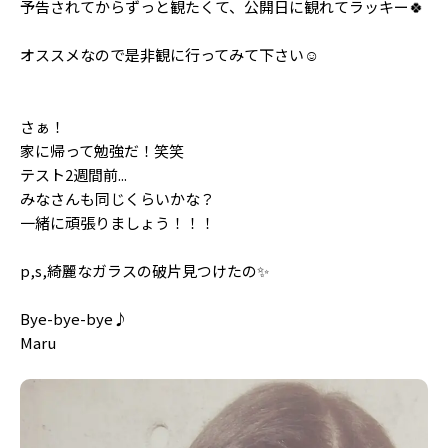
予告されてからずっと観たくて、公開日に観れてラッキー🍀
Follow us
オススメなので是非観に行ってみて下さい☺️️
ST member
さぁ！
新規会員登録・ログイン
家に帰って勉強だ！笑笑
テスト2週間前...
みなさんも同じくらいかな？
一緒に頑張りましょう！！！
p,s,綺麗なガラスの破片見つけたの✨
Bye-bye-bye♪
Maru