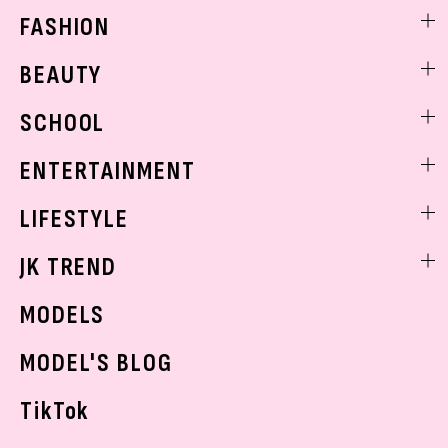
FASHION
ファッションニュース
BEAUTY
モデル私服
ビューティニュース
SCHOOL
着回し
トレンドメイク
着痩せ
スクールニュース
ENTERTAINMENT
ベストコスメ
制服コーデ
ヘアアレンジ・ヘアケア
エンタメニュース
LIFESTYLE
学校ヘアメイク
スキンケア
なにわ男子
勉強・受験・進路
ライフスタイルニュース
JK TREND
ボディケア
K-POP
JKランキング・アワード
JKトレンドニュース
MODELS
モデルの購入品
おでかけ
MODEL'S BLOG
お悩み相談
TikTok