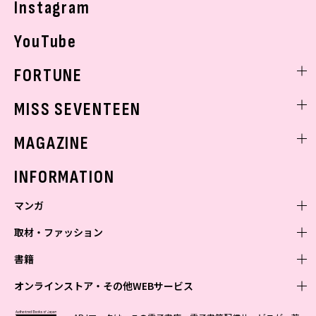
Instagram
YouTube
FORTUNE
ゲッターズ飯田
MISS SEVENTEEN
ミスセブンティーンニュース
MAGAZINE
バックナンバー
INFORMATION
マンガ
取材・ファッション
少年マンガ
週刊少年ジャンプ
書籍
青年マンガ
ファッション・美容
ジャンプSQ
少年ジャンプ+
Seventeen
オンラインストア・その他WEBサービス
少女マンガ
芸能・情報・スポーツ
文芸・文庫・総合
Vジャンプ
ジャンプTOON
non-no
ジャンプTOON
Myojo
すばる
女性マンガ
学芸・ノンフィクション・新書
オンラインストア
最強ジャンプ