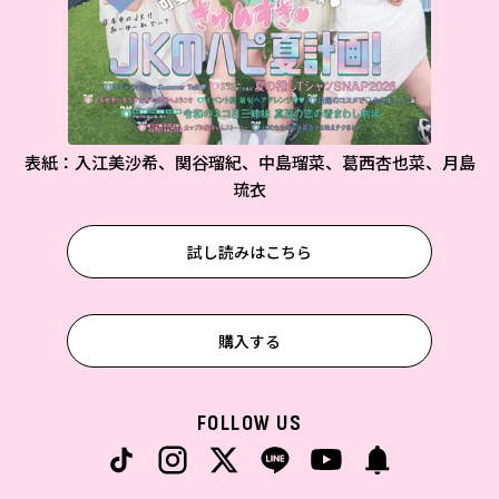
表紙：入江美沙希、関谷瑠紀、中島瑠菜、葛西杏也菜、月島
琉衣
試し読みはこちら
購入する
FOLLOW US