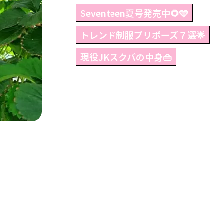
Seventeen夏号発売中🌻🩵
トレンド制服プリポーズ７選🌟
現役JKスクバの中身👜