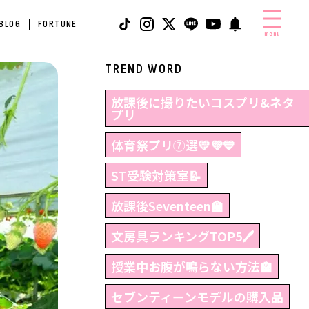
 BLOG
FORTUNE
menu
TREND WORD
放課後に撮りたいコスプリ&ネタ
プリ
体育祭プリ⑦選💛💜💙
ST受験対策室📝
放課後Seventeen🏫
文房具ランキングTOP5🖊
授業中お腹が鳴らない方法🏫
セブンティーンモデルの購入品