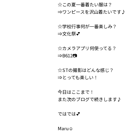
☆この夏一番着たい服は？
⇒ワンピースを沢山着たいです♪
☆学校行事何が一番楽しみ？
⇒文化祭💕
☆カメラアプリ何使ってる？
⇒B612📷
☆STの撮影はどんな感じ？
⇒とっても楽しい！
今日はここまで！
また次のブログで続きします♪
ではでは💕
Maru☺️️