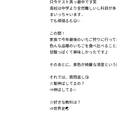
只今テスト真っ最中です笑
高校は中学より全然難しいし科目が多
まいっちゃいます...
でも頑張る💪😉✨
この間！
家族で今年最後のいちご狩りに行って
色んな品種のいちごを食べ比べること
甘酸っぱくて美味しかったです♪
そのあとに、景色が綺麗な清里という
それでは、質問返し😘
☆髪伸ばしてるの？
⇒伸ばしてる✨
☆好きな教科は？
⇒世界史🌏