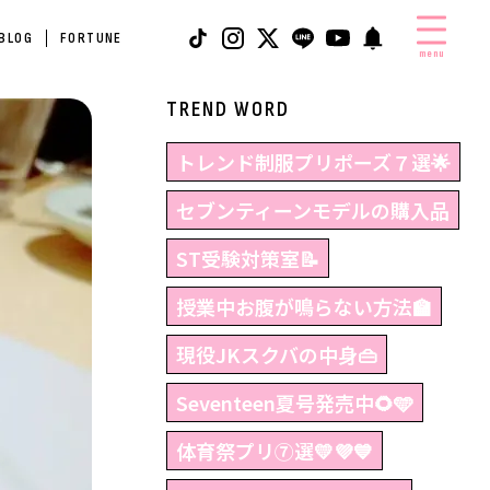
 BLOG
FORTUNE
menu
TREND WORD
トレンド制服プリポーズ７選🌟
セブンティーンモデルの購入品
ST受験対策室📝
授業中お腹が鳴らない方法🏫
現役JKスクバの中身👜
Seventeen夏号発売中🌻🩵
体育祭プリ⑦選💛💜💙