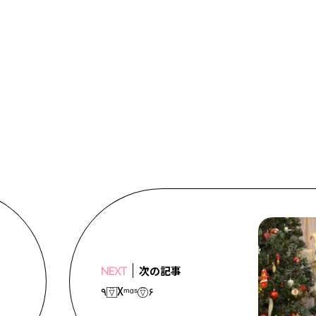
次の記事
NEXT
٩ ⍢⃞ Xᵐᵅˢ ⍢⃝ ۶