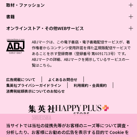
取材・ファッション
少年マンガ
週刊少年ジャンプ
書籍
青年マンガ
ファッション・美容
ジャンプSQ
少年ジャンプ+
Seventeen
オンラインストア・その他WEBサービス
少女マンガ
芸能・情報・スポーツ
文芸・文庫・総合
Vジャンプ
ジャンプTOON
non-no
ジャンプTOON
Myojo
すばる
女性マンガ
学芸・ノンフィクション・新書
オンラインストア
最強ジャンプ
ABJマークは、この電子書店・電子書籍配信サービスが、著
ZEBRACK
BAILA
ZEBRACK
週プレNEWS
小説すばる
作権者からコンテンツ使用許諾を得た正規版配信サービスで
ジャンプTOON
1日5分で、明日は変わる よみタイ yomitai
OTO
少年ジャンプ+
ライトノベル・ノベライズ
その他WEBサービス
S-MANGA
MAQUIA
あることを示す登録商標（登録番号 第6091713号）です。
S-MANGA
週プレ グラジャパ!
集英社 文芸ステーション
ZEBRACK
集英社学芸部 - 学芸・ノンフィクション
SHUEISHA MANGA-ART HERITAGE
ジャンプTOON
ABJマークの詳細、ABJマークを掲示しているサービスの一
集英社オレンジ文庫
集英社アドナビ
集英社ジャンプリミックス
SPUR
キッズ
集英社コミック文庫
Sportiva
web 集英社文庫
覧は
こちら
。
S-MANGA
集英社ビジネス書
ジャンプキャラクターズストア
ZEBRACK
JUMP j-BOOKS
集英社エディターズ・ラボ
集英社コミック文庫
LEE
集英社みらい文庫
りぼん
パラスポ
青春と読書
集英社コミック文庫
集英社新書
HAPPY PLUS STORE
ジャンプルーキー！
ダッシュエックス文庫公式サイト
広告掲載について
よくあるお問合せ
週刊ヤングジャンプ
eclat
集英社の児童図書 S-KIDS.LAND
マーガレット
アジア人物史
マンガMee公式サイト
集英社新書プラス - 知の水先案内人
SHUEISHA VOX
集英社プライバシーガイドライン
利用規約・会員規約
S-MANGA
集英社Webマガジン コバルト
ヤングジャンプ定期購読デジタル
T JAPAN
消費税総額表示についてのお知らせ
別冊マーガレット
リマコミ
kotoba
LEEマルシェ
集英社ジャンプリミックス
シフォン文庫
ヤンジャン！
HAPPY PLUS ONE
マンガMee公式サイト
マンガMeets
e!集英社
SHOP Marisol
集英社コミック文庫
となりのヤングジャンプ
MEN'S NON-NO
リマコミ
Cookie
情報・知識＆オピニオン imidas
eclat premium
グランドジャンプ
UOMO
マンガMeets
Cocohana
mirabella
当サイトでは当社の提携先等がお客様のニーズ等について調査・
ウルトラジャンプ
集英社オンライン
© SHUEISHA Inc. All Right Reserved.
office YOU
mirabella homme
分析したり、お客様にお勧めの広告を表示する目的で Cookie を