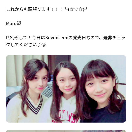
Follow us
これからも頑張ります！！！└(☆▽☆)┘
Maru😺
ST member
P,S,そして！今日はSeventeenの発売日なので、是非チェッ
新規会員登録・ログイン
クしてください♪😘