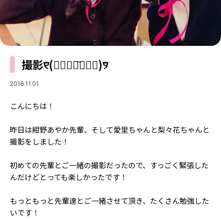
MODELS
モデルの購入品
MODEL'S BLOG
おでかけ
お悩み相談
TikTok
撮影୧⃛(๑⃙⃘◡̈๑⃙⃘)୨⃛
Instagram
YouTube
2016.11.01
FORTUNE
こんにちは！
ゲッターズ飯田
MISS SEVENTEEN
昨日は紺野あやか先輩、そして愛里ちゃんと梨々花ちゃんと
撮影をしました！
ミスセブンティーンニュース
MAGAZINE
バックナンバー
初めての先輩とご一緒の撮影だったので、すっごく緊張した
INFORMATION
んだけどとっても楽しかったです！
Seventeen
について
もっともっと先輩達とご一緒させて頂き、たくさん勉強した
いです！