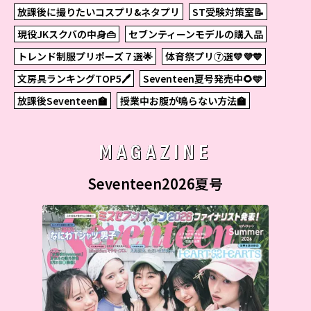
放課後に撮りたいコスプリ&ネタプリ
ST受験対策室📝
現役JKスクバの中身👜
セブンティーンモデルの購入品
トレンド制服プリポーズ７選🌟
体育祭プリ⑦選💛💜💙
文房具ランキングTOP5🖊
Seventeen夏号発売中🌻🩵
放課後Seventeen🏫
授業中お腹が鳴らない方法🏫
MAGAZINE
Seventeen2026夏号