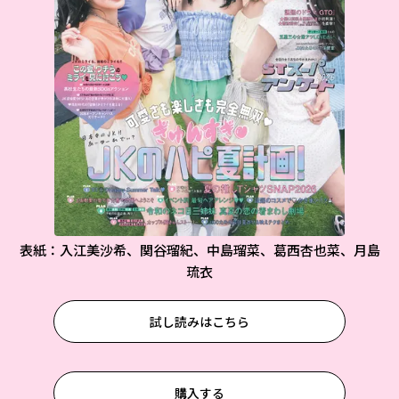
表紙：入江美沙希、関谷瑠紀、中島瑠菜、葛西杏也菜、月島
琉衣
試し読みはこちら
購入する