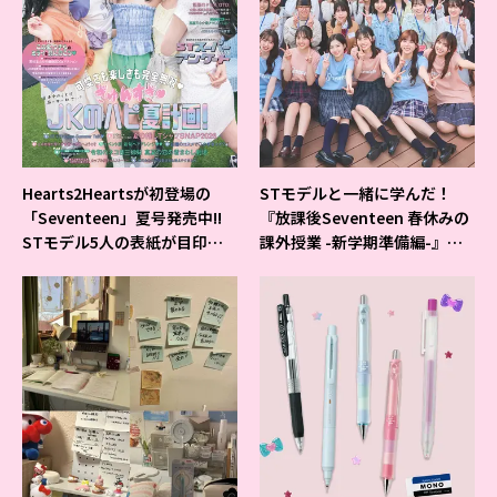
Hearts2Heartsが初登場の
STモデルと一緒に学んだ！
「Seventeen」夏号発売中!!
『放課後Seventeen 春休みの
STモデル5人の表紙が目印だ
課外授業 -新学期準備編-』イ
よ♪
ベントの様子をレポ♡