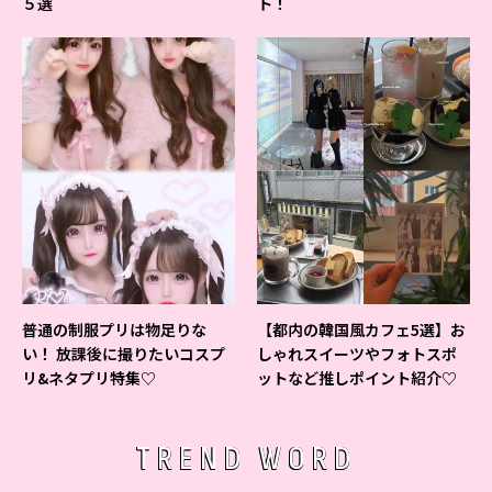
５選
ト！
普通の制服プリは物足りな
【都内の韓国風カフェ5選】お
い！ 放課後に撮りたいコスプ
しゃれスイーツやフォトスポ
リ&ネタプリ特集♡
ットなど推しポイント紹介♡
TREND WORD