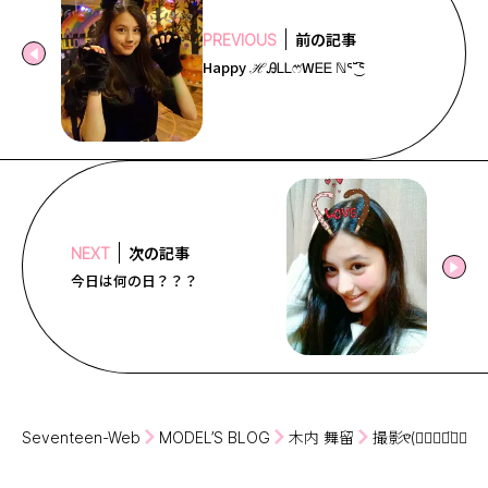
前の記事
PREVIOUS
Happy ℋᎯᏞᏞෆ⃛WᎬᎬ ℕᕐ ̆̈͜͡ ᕐ
次の記事
NEXT
今日は何の日？？？
Seventeen-Web
MODEL’S BLOG
木内 舞留
撮影୧⃛(๑⃙⃘◡̈๑⃙⃘)୨