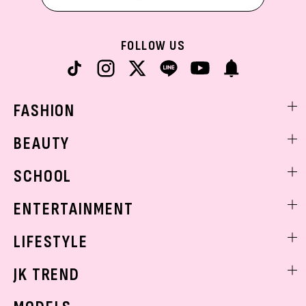
FOLLOW US
FASHION
ファッションニュース
BEAUTY
モデル私服
ビューティニュース
SCHOOL
着回し
トレンドメイク
着痩せ
スクールニュース
ENTERTAINMENT
ベストコスメ
制服コーデ
ヘアアレンジ・ヘアケア
エンタメニュース
LIFESTYLE
学校ヘアメイク
スキンケア
なにわ男子
勉強・受験・進路
ライフスタイルニュース
JK TREND
ボディケア
K-POP
JKランキング・アワード
JKトレンドニュース