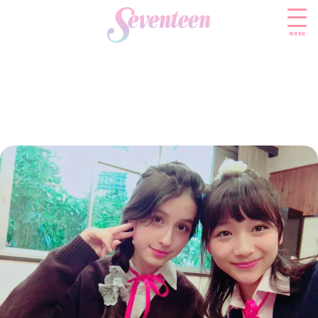
menu
すべての新着記事
FASHION
ファッションニュース
BEAUTY
モデル私服
ビューティニュース
SCHOOL
着回し
トレンドメイク
スクールニュース
ENTERTAINMENT
着痩せ
ベストコスメ
制服コーデ
エンタメニュース
LIFESTYLE
ヘアアレンジ・ヘアケア
学校ヘアメイク
なにわ男子
ライフスタイルニュース
スキンケア
JK TREND
勉強・受験・進路
K-POP
JKランキング・アワード
ボディケア
JKトレンドニュース