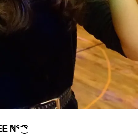
 ̆̈͜͡ ᕐ