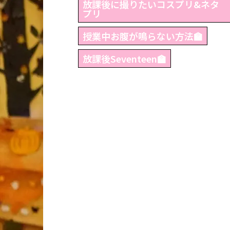
放課後に撮りたいコスプリ&ネタ
プリ
授業中お腹が鳴らない方法🏫
放課後Seventeen🏫