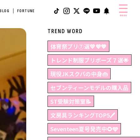
 BLOG
FORTUNE
menu
TREND WORD
体育祭プリ⑦選💛💜💙
トレンド制服プリポーズ７選🌟
現役JKスクバの中身👜
セブンティーンモデルの購入品
ST受験対策室📝
文房具ランキングTOP5🖊
Seventeen夏号発売中🌻🩵