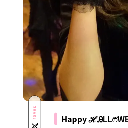
SHARE
Happy ℋᎯᏞᏞෆ⃛WᎬᎬ ℕᕐ