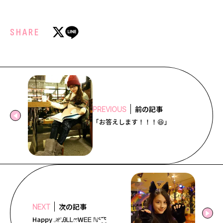
SHARE
前の記事
PREVIOUS
「お答えします！！！😆」
次の記事
NEXT
Happy ℋᎯᏞᏞෆ⃛WᎬᎬ ℕᕐ ̆̈͜͡ ᕐ