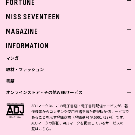
FORTUNE
ゲッターズ飯田
MISS SEVENTEEN
ミスセブンティーンニュース
MAGAZINE
バックナンバー
INFORMATION
マンガ
取材・ファッション
少年マンガ
週刊少年ジャンプ
書籍
青年マンガ
ファッション・美容
ジャンプSQ
少年ジャンプ+
Seventeen
オンラインストア・その他WEBサービス
少女マンガ
芸能・情報・スポーツ
文芸・文庫・総合
Vジャンプ
ジャンプTOON
non-no
ジャンプTOON
Myojo
すばる
女性マンガ
学芸・ノンフィクション・新書
オンラインストア
最強ジャンプ
ABJマークは、この電子書店・電子書籍配信サービスが、著
ZEBRACK
BAILA
ZEBRACK
週プレNEWS
小説すばる
作権者からコンテンツ使用許諾を得た正規版配信サービスで
ジャンプTOON
1日5分で、明日は変わる よみタイ yomitai
OTO
少年ジャンプ+
ライトノベル・ノベライズ
その他WEBサービス
S-MANGA
MAQUIA
あることを示す登録商標（登録番号 第6091713号）です。
S-MANGA
週プレ グラジャパ!
集英社 文芸ステーション
ZEBRACK
集英社学芸部 - 学芸・ノンフィクション
SHUEISHA MANGA-ART HERITAGE
ジャンプTOON
ABJマークの詳細、ABJマークを掲示しているサービスの一
集英社オレンジ文庫
集英社アドナビ
集英社ジャンプリミックス
SPUR
キッズ
集英社コミック文庫
Sportiva
web 集英社文庫
覧は
こちら
。
S-MANGA
集英社ビジネス書
ジャンプキャラクターズストア
ZEBRACK
JUMP j-BOOKS
集英社エディターズ・ラボ
集英社コミック文庫
LEE
集英社みらい文庫