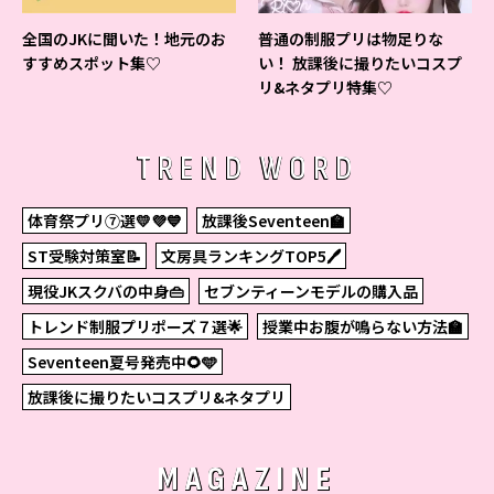
全国のJKに聞いた！地元のお
普通の制服プリは物足りな
すすめスポット集♡
い！ 放課後に撮りたいコスプ
リ&ネタプリ特集♡
TREND WORD
体育祭プリ⑦選💛💜💙
放課後Seventeen🏫
ST受験対策室📝
文房具ランキングTOP5🖊
現役JKスクバの中身👜
セブンティーンモデルの購入品
トレンド制服プリポーズ７選🌟
授業中お腹が鳴らない方法🏫
Seventeen夏号発売中🌻🩵
放課後に撮りたいコスプリ&ネタプリ
MAGAZINE