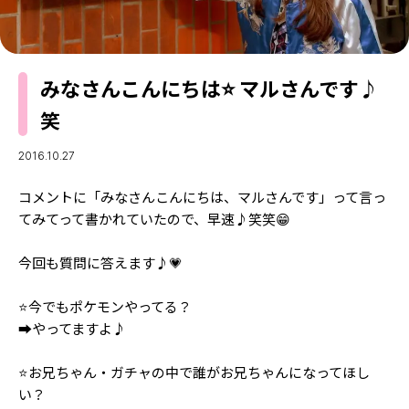
MODELS
モデルの購入品
MODEL'S BLOG
おでかけ
お悩み相談
TikTok
みなさんこんにちは⭐ マルさんです♪
笑
Instagram
YouTube
2016.10.27
FORTUNE
コメントに「みなさんこんにちは、マルさんです」って言っ
てみてって書かれていたので、早速♪笑笑😁
ゲッターズ飯田
MISS SEVENTEEN
今回も質問に答えます♪💗
ミスセブンティーンニュース
MAGAZINE
バックナンバー
⭐今でもポケモンやってる？
INFORMATION
➡️やってますよ♪
Seventeen
について
⭐お兄ちゃん・ガチャの中で誰がお兄ちゃんになってほし
い？