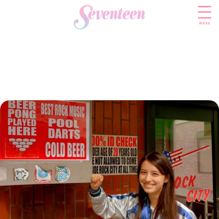
menu
すべての新着記事
FASHION
ファッションニュース
BEAUTY
モデル私服
ビューティニュース
SCHOOL
着回し
トレンドメイク
スクールニュース
ENTERTAINMENT
着痩せ
ベストコスメ
制服コーデ
エンタメニュース
LIFESTYLE
ヘアアレンジ・ヘアケア
学校ヘアメイク
なにわ男子
ライフスタイルニュース
スキンケア
JK TREND
勉強・受験・進路
K-POP
JKランキング・アワード
ボディケア
JKトレンドニュース