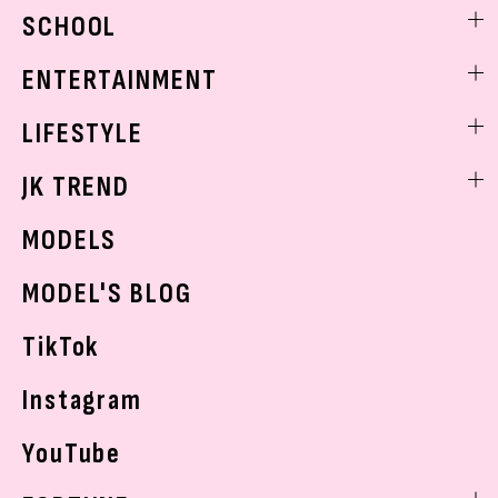
ビューティニュース
SCHOOL
着回し
トレンドメイク
着痩せ
スクールニュース
ENTERTAINMENT
ベストコスメ
制服コーデ
ヘアアレンジ・ヘアケア
エンタメニュース
LIFESTYLE
学校ヘアメイク
スキンケア
なにわ男子
勉強・受験・進路
ライフスタイルニュース
JK TREND
ボディケア
K-POP
JKランキング・アワード
JKトレンドニュース
MODELS
モデルの購入品
おでかけ
MODEL'S BLOG
お悩み相談
TikTok
Instagram
YouTube