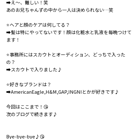
➡️え～、難しい！笑
Follow us
あのお兄ちゃんずの中から一人は決められない…笑
⭐ヘアと顔のケアは何してる？
➡️髪は特にやってないです！顔は化粧水と乳液を毎晩つけて
ST member
ます！
新規会員登録・ログイン
⭐事務所にはスカウトとオーディション、どっちで入った
の？
➡️スカウトで入りました♪
⭐好きなブランドは？
➡️AmericanEagle,H&M,GAP,INGNIとかが好きです♪
今回はここまで！😘
次のブログで続きます♪
Bye-bye-bye♪😘