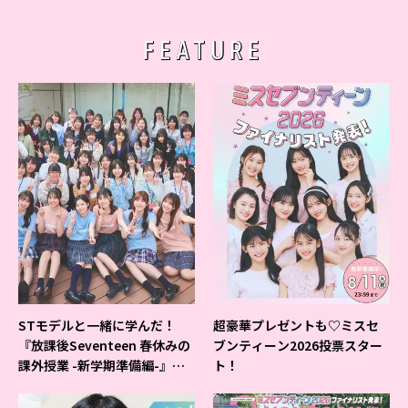
FEATURE
STモデルと一緒に学んだ！
超豪華プレゼントも♡ミスセ
『放課後Seventeen 春休みの
ブンティーン2026投票スター
課外授業 -新学期準備編-』イ
ト！
ベントの様子をレポ♡