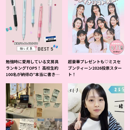
勉強時に愛用している文房具
超豪華プレゼントも♡ミスセ
ランキングTOP5！ 高校生約
ブンティーン2026投票スター
100名が納得の“本当に書きや
ト！
すいシャーペン”が1位に❤