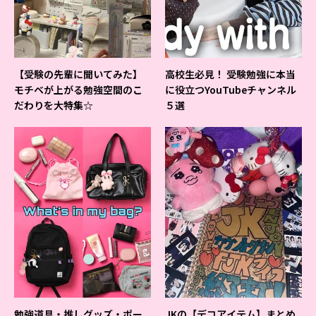
【受験の先輩に聞いてみた】
高校生必見！ 受験勉強に本当
モチベが上がる勉強空間のこ
に役立つYouTubeチャンネル
だわりを大特集☆
５選
勉強道具・推しグッズ・ポー
JKの【デコアイテム】まとめ