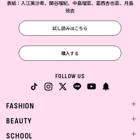
表紙：入江美沙希、関谷瑠紀、中島瑠菜、葛西杏也菜、月島
琉衣
試し読みはこちら
購入する
FOLLOW US
FASHION
ファッションニュース
BEAUTY
モデル私服
ビューティニュース
SCHOOL
着回し