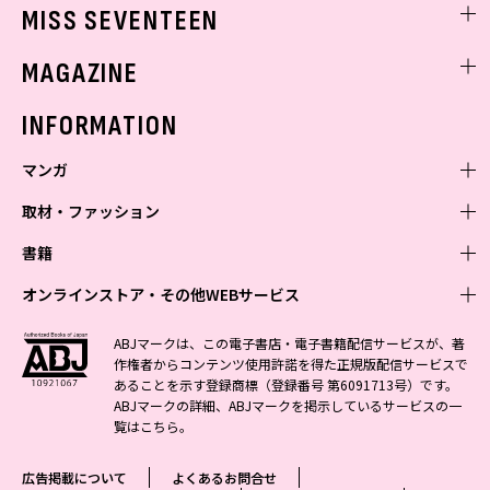
ゲッターズ飯田
MISS SEVENTEEN
ミスセブンティーンニュース
MAGAZINE
バックナンバー
INFORMATION
マンガ
取材・ファッション
少年マンガ
週刊少年ジャンプ
書籍
青年マンガ
ファッション・美容
ジャンプSQ
少年ジャンプ+
Seventeen
オンラインストア・その他WEBサービス
少女マンガ
芸能・情報・スポーツ
文芸・文庫・総合
Vジャンプ
ジャンプTOON
non-no
ジャンプTOON
Myojo
すばる
女性マンガ
学芸・ノンフィクション・新書
オンラインストア
最強ジャンプ
ABJマークは、この電子書店・電子書籍配信サービスが、著
ZEBRACK
BAILA
ZEBRACK
週プレNEWS
小説すばる
作権者からコンテンツ使用許諾を得た正規版配信サービスで
ジャンプTOON
1日5分で、明日は変わる よみタイ yomitai
OTO
少年ジャンプ+
ライトノベル・ノベライズ
その他WEBサービス
S-MANGA
MAQUIA
あることを示す登録商標（登録番号 第6091713号）です。
S-MANGA
週プレ グラジャパ!
集英社 文芸ステーション
ZEBRACK
集英社学芸部 - 学芸・ノンフィクション
SHUEISHA MANGA-ART HERITAGE
ジャンプTOON
ABJマークの詳細、ABJマークを掲示しているサービスの一
集英社オレンジ文庫
集英社アドナビ
集英社ジャンプリミックス
SPUR
キッズ
集英社コミック文庫
Sportiva
web 集英社文庫
覧は
こちら
。
S-MANGA
集英社ビジネス書
ジャンプキャラクターズストア
ZEBRACK
JUMP j-BOOKS
集英社エディターズ・ラボ
集英社コミック文庫
LEE
集英社みらい文庫
りぼん
パラスポ
青春と読書
集英社コミック文庫
集英社新書
HAPPY PLUS STORE
ジャンプルーキー！
ダッシュエックス文庫公式サイト
広告掲載について
よくあるお問合せ
週刊ヤングジャンプ
eclat
集英社の児童図書 S-KIDS.LAND
マーガレット
アジア人物史