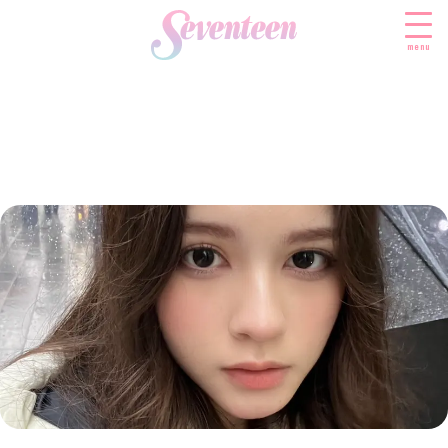
menu
すべての新着記事
FASHION
ファッションニュース
BEAUTY
モデル私服
ビューティニュース
SCHOOL
着回し
トレンドメイク
スクールニュース
ENTERTAINMENT
着痩せ
ベストコスメ
制服コーデ
エンタメニュース
LIFESTYLE
ヘアアレンジ・ヘアケア
学校ヘアメイク
なにわ男子
ライフスタイルニュース
スキンケア
JK TREND
勉強・受験・進路
K-POP
JKランキング・アワード
ボディケア
JKトレンドニュース