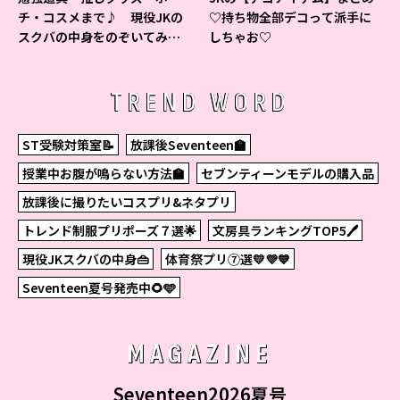
チ・コスメまで♪ 現役JKの
♡持ち物全部デコって派手に
スクバの中身をのぞいてみ
しちゃお♡
た！
TREND WORD
ST受験対策室📝
放課後Seventeen🏫
授業中お腹が鳴らない方法🏫
セブンティーンモデルの購入品
放課後に撮りたいコスプリ&ネタプリ
トレンド制服プリポーズ７選🌟
文房具ランキングTOP5🖊
現役JKスクバの中身👜
体育祭プリ⑦選💛💜💙
Seventeen夏号発売中🌻🩵
MAGAZINE
Seventeen2026夏号