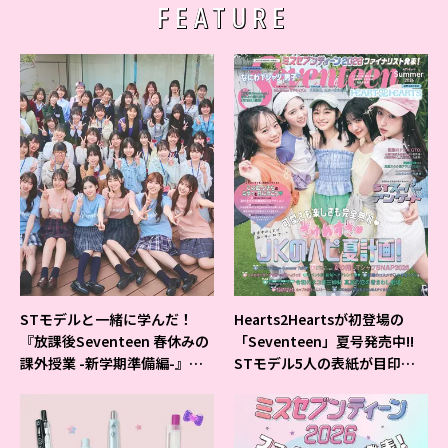
FEATURE
STモデルと一緒に学んだ！
Hearts2Heartsが初登場の
『放課後Seventeen 春休みの
「Seventeen」夏号発売中!!
課外授業 -新学期準備編-』イ
STモデル5人の表紙が目印だ
ベントの様子をレポ♡
よ♪