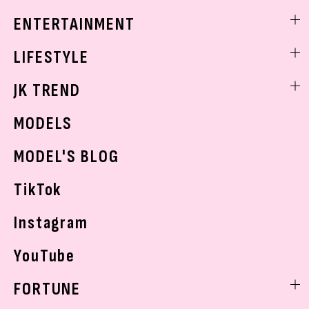
トレンドメイク
着痩せ
スクールニュース
ENTERTAINMENT
ベストコスメ
制服コーデ
ヘアアレンジ・ヘアケア
エンタメニュース
LIFESTYLE
学校ヘアメイク
スキンケア
なにわ男子
勉強・受験・進路
ライフスタイルニュース
JK TREND
ボディケア
K-POP
JKランキング・アワード
JKトレンドニュース
MODELS
モデルの購入品
おでかけ
MODEL'S BLOG
お悩み相談
TikTok
Instagram
YouTube
FORTUNE