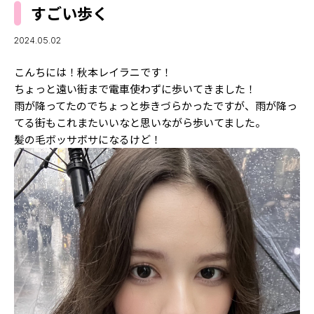
MODELS
すごい歩く
モデルの購入品
MODEL'S BLOG
おでかけ
2024.05.02
お悩み相談
TikTok
こんちには！秋本レイラニです！
Instagram
ちょっと遠い街まで電車使わずに歩いてきました！
雨が降ってたのでちょっと歩きづらかったですが、雨が降っ
YouTube
てる街もこれまたいいなと思いながら歩いてました。
髪の毛ボッサボサになるけど！
FORTUNE
ゲッターズ飯田
MISS SEVENTEEN
ミスセブンティーンニュース
MAGAZINE
バックナンバー
INFORMATION
Seventeen
について