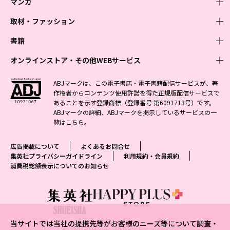
マンガ
取材・ファッション
少年マンガ
週刊少年ジャンプ
書籍
青年マンガ
ファッション・美容
ジャンプSQ
少年ジャンプ+
Seventeen
オンラインストア・その他WEBサービス
少女マンガ
芸能・情報・スポーツ
文芸・文庫・総合
Vジャンプ
ジャンプTOON
non-no
ジャンプTOON
Myojo
すばる
女性マンガ
学芸・ノンフィクション・新書
オンラインストア
最強ジャンプ
ABJマークは、この電子書店・電子書籍配信サービスが、著
ZEBRACK
BAILA
ZEBRACK
週プレNEWS
小説すばる
作権者からコンテンツ使用許諾を得た正規版配信サービスで
ジャンプTOON
1日5分で、明日は変わる よみタイ yomitai
OTO
少年ジャンプ+
ライトノベル・ノベライズ
その他WEBサービス
S-MANGA
MAQUIA
あることを示す登録商標（登録番号 第6091713号）です。
S-MANGA
週プレ グラジャパ!
集英社 文芸ステーション
ZEBRACK
集英社学芸部 - 学芸・ノンフィクション
SHUEISHA MANGA-ART HERITAGE
ジャンプTOON
ABJマークの詳細、ABJマークを掲示しているサービスの一
集英社オレンジ文庫
集英社アドナビ
集英社ジャンプリミックス
SPUR
キッズ
集英社コミック文庫
Sportiva
web 集英社文庫
覧は
こちら
。
S-MANGA
集英社ビジネス書
ジャンプキャラクターズストア
ZEBRACK
JUMP j-BOOKS
集英社エディターズ・ラボ
集英社コミック文庫
LEE
集英社みらい文庫
りぼん
パラスポ
青春と読書
集英社コミック文庫
集英社新書
HAPPY PLUS STORE
ジャンプルーキー！
ダッシュエックス文庫公式サイト
広告掲載について
よくあるお問合せ
週刊ヤングジャンプ
eclat
集英社の児童図書 S-KIDS.LAND
マーガレット
アジア人物史
マンガMee公式サイト
集英社新書プラス - 知の水先案内人
SHUEISHA VOX
集英社プライバシーガイドライン
利用規約・会員規約
S-MANGA
集英社Webマガジン コバルト
ヤングジャンプ定期購読デジタル
T JAPAN
消費税総額表示についてのお知らせ
別冊マーガレット
リマコミ
kotoba
LEEマルシェ
集英社ジャンプリミックス
シフォン文庫
ヤンジャン！
HAPPY PLUS ONE
マンガMee公式サイト
マンガMeets
e!集英社
SHOP Marisol
集英社コミック文庫
となりのヤングジャンプ
MEN'S NON-NO
リマコミ
Cookie
情報・知識＆オピニオン imidas
eclat premium
グランドジャンプ
UOMO
マンガMeets
Cocohana
mirabella
当サイトでは当社の提携先等がお客様のニーズ等について調査・
ウルトラジャンプ
集英社オンライン
© SHUEISHA Inc. All Right Reserved.