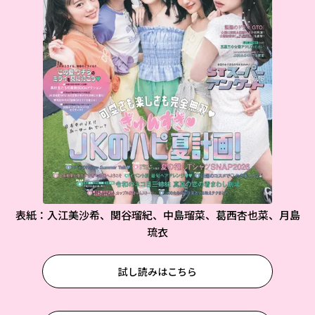
表紙：入江美沙希、関谷瑠紀、中島瑠菜、葛西杏也菜、月島
琉衣
試し読みはこちら