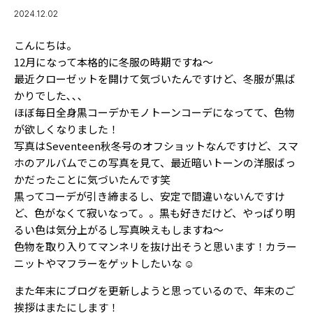
MODELS
モデルの購入品
2024.12.02
MODEL'S BLOG
おでかけ
こんにちは。
お悩み相談
TikTok
12月になって本格的に冬服の時期ですね〜
最近クローゼットを開けて気づいたんですけど、冬服が黒ば
Instagram
かりでした､､､
ほぼ毎日全身黒コーデかモノトーンコーデになってて、色物
YouTube
が欲しくなりました！
写真はSeventeen秋冬号のオフショットなんですけど、スマ
FORTUNE
ホのアルバムでこの写真を見て、最近暗いトーンの洋服ばっ
ゲッターズ飯田
MISS SEVENTEEN
かだったことに気づいたんです笑
黒ってコーデが引き締まるし、安定で間違いないんですけ
ミスセブンティーンニュース
MAGAZINE
ど、色がなくて寂いなって。。黒も好きだけど、やっぱり明
るい色は気分上がるし写真映えもしますね〜
バックナンバー
INFORMATION
色物を取り入りてマンネリを抜け出そうと思います！カラー
ニットやマフラーをゲットしたいな‪︎‬ ‪︎☺︎
Seventeen
について
また年末にブログを更新しようと思っているので、年末のご
挨拶はまたにします！