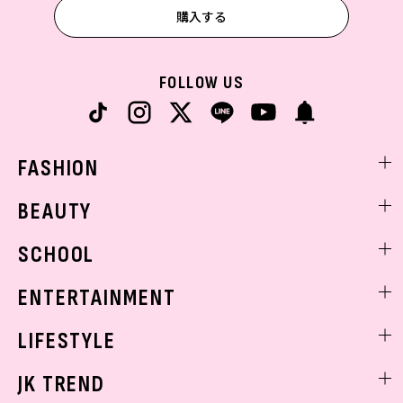
購入する
FOLLOW US
FASHION
ファッションニュース
BEAUTY
モデル私服
ビューティニュース
SCHOOL
着回し
トレンドメイク
着痩せ
スクールニュース
ENTERTAINMENT
ベストコスメ
制服コーデ
ヘアアレンジ・ヘアケア
エンタメニュース
LIFESTYLE
学校ヘアメイク
スキンケア
なにわ男子
勉強・受験・進路
ライフスタイルニュース
JK TREND
ボディケア
K-POP
JKランキング・アワード