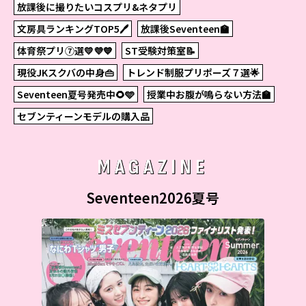
放課後に撮りたいコスプリ&ネタプリ
文房具ランキングTOP5🖊
放課後Seventeen🏫
体育祭プリ⑦選💛💜💙
ST受験対策室📝
現役JKスクバの中身👜
トレンド制服プリポーズ７選🌟
Seventeen夏号発売中🌻🩵
授業中お腹が鳴らない方法🏫
セブンティーンモデルの購入品
MAGAZINE
Seventeen2026夏号