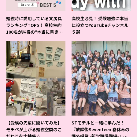
勉強時に愛用している文房具
高校生必見！ 受験勉強に本当
ランキングTOP5！ 高校生約
に役立つYouTubeチャンネル
100名が納得の“本当に書きや
５選
すいシャーペン”が1位に❤
【受験の先輩に聞いてみた】
STモデルと一緒に学んだ！
モチベが上がる勉強空間のこ
『放課後Seventeen 春休みの
だわりを大特集☆
課外授業 -新学期準備編-』イ