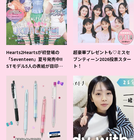
Hearts2Heartsが初登場の
超豪華プレゼントも♡ミスセ
「Seventeen」夏号発売中!!
ブンティーン2026投票スター
STモデル5人の表紙が目印だ
ト！
よ♪