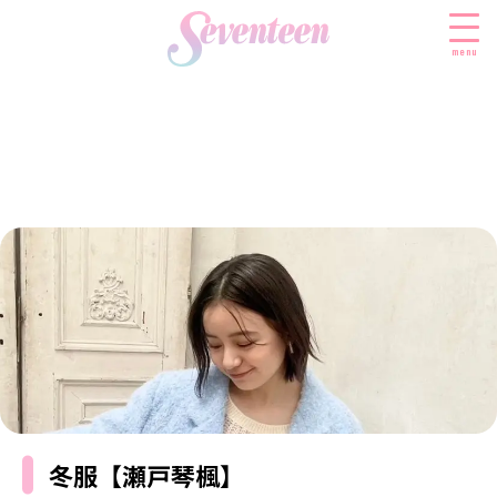
menu
すべての新着記事
FASHION
ファッションニュース
BEAUTY
モデル私服
ビューティニュース
SCHOOL
着回し
トレンドメイク
スクールニュース
ENTERTAINMENT
着痩せ
ベストコスメ
制服コーデ
エンタメニュース
LIFESTYLE
ヘアアレンジ・ヘアケア
学校ヘアメイク
なにわ男子
ライフスタイルニュース
スキンケア
JK TREND
勉強・受験・進路
冬服【瀬戸琴楓】
K-POP
JKランキング・アワード
ボディケア
JKトレンドニュース