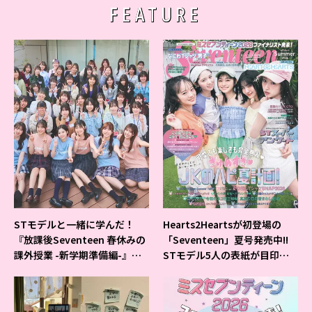
FEATURE
STモデルと一緒に学んだ！
Hearts2Heartsが初登場の
『放課後Seventeen 春休みの
「Seventeen」夏号発売中!!
課外授業 -新学期準備編-』イ
STモデル5人の表紙が目印だ
ベントの様子をレポ♡
よ♪