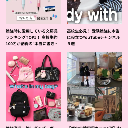
勉強時に愛用している文房具
高校生必見！ 受験勉強に本当
ランキングTOP5！ 高校生約
に役立つYouTubeチャンネル
100名が納得の“本当に書きや
５選
すいシャーペン”が1位に❤