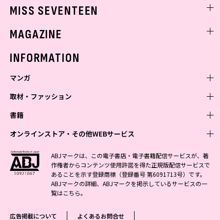
ゲッターズ飯田
MISS SEVENTEEN
ミスセブンティーンニュース
MAGAZINE
バックナンバー
INFORMATION
マンガ
取材・ファッション
少年マンガ
週刊少年ジャンプ
書籍
青年マンガ
ファッション・美容
ジャンプSQ
少年ジャンプ+
Seventeen
オンラインストア・その他WEBサービス
少女マンガ
芸能・情報・スポーツ
文芸・文庫・総合
Vジャンプ
ジャンプTOON
non-no
ジャンプTOON
Myojo
すばる
女性マンガ
学芸・ノンフィクション・新書
オンラインストア
最強ジャンプ
ABJマークは、この電子書店・電子書籍配信サービスが、著
ZEBRACK
BAILA
ZEBRACK
週プレNEWS
小説すばる
作権者からコンテンツ使用許諾を得た正規版配信サービスで
ジャンプTOON
1日5分で、明日は変わる よみタイ yomitai
OTO
少年ジャンプ+
ライトノベル・ノベライズ
その他WEBサービス
S-MANGA
MAQUIA
あることを示す登録商標（登録番号 第6091713号）です。
S-MANGA
週プレ グラジャパ!
集英社 文芸ステーション
ZEBRACK
集英社学芸部 - 学芸・ノンフィクション
SHUEISHA MANGA-ART HERITAGE
ジャンプTOON
ABJマークの詳細、ABJマークを掲示しているサービスの一
集英社オレンジ文庫
集英社アドナビ
集英社ジャンプリミックス
SPUR
キッズ
集英社コミック文庫
Sportiva
web 集英社文庫
覧は
こちら
。
S-MANGA
集英社ビジネス書
ジャンプキャラクターズストア
ZEBRACK
JUMP j-BOOKS
集英社エディターズ・ラボ
集英社コミック文庫
LEE
集英社みらい文庫
りぼん
パラスポ
青春と読書
集英社コミック文庫
集英社新書
HAPPY PLUS STORE
ジャンプルーキー！
ダッシュエックス文庫公式サイト
広告掲載について
よくあるお問合せ
週刊ヤングジャンプ
eclat
集英社の児童図書 S-KIDS.LAND