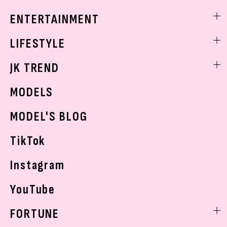
トレンドメイク
着痩せ
スクールニュース
ENTERTAINMENT
ベストコスメ
制服コーデ
ヘアアレンジ・ヘアケア
エンタメニュース
LIFESTYLE
学校ヘアメイク
スキンケア
なにわ男子
勉強・受験・進路
ライフスタイルニュース
JK TREND
ボディケア
K-POP
JKランキング・アワード
JKトレンドニュース
MODELS
モデルの購入品
おでかけ
MODEL'S BLOG
お悩み相談
TikTok
Instagram
YouTube
FORTUNE