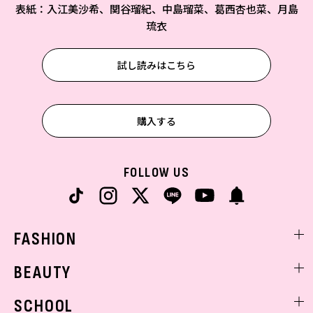
表紙：入江美沙希、関谷瑠紀、中島瑠菜、葛西杏也菜、月島
琉衣
試し読みはこちら
購入する
FOLLOW US
FASHION
ファッションニュース
BEAUTY
モデル私服
ビューティニュース
SCHOOL
着回し