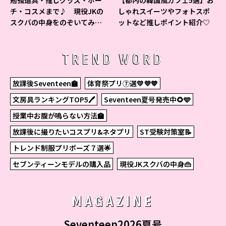
勉強道具・推しグッズ・ポー
【都内の韓国風カフェ5選】お
チ・コスメまで♪ 現役JKの
しゃれスイーツやフォトスポ
スクバの中身をのぞいてみ
ットなど推しポイント紹介♡
た！
TREND WORD
放課後Seventeen🏫
体育祭プリ⑦選💛💜💙
文房具ランキングTOP5🖊
Seventeen夏号発売中🌻🩵
授業中お腹が鳴らない方法🏫
放課後に撮りたいコスプリ&ネタプリ
ST受験対策室📝
トレンド制服プリポーズ７選🌟
セブンティーンモデルの購入品
現役JKスクバの中身👜
MAGAZINE
Seventeen2026夏号