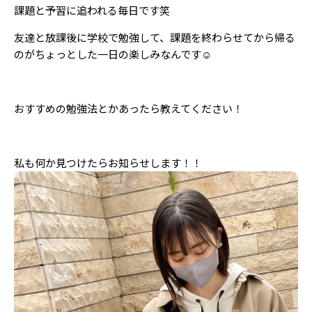
Follow us
課題と予習に追われる毎日です笑
友達と放課後に学校で勉強して、課題を終わらせてから帰る
のがちょっとした一日の楽しみなんです☺️
ST member
新規会員登録・ログイン
おすすめの勉強法とかあったら教えてください！
私も何か見つけたらお知らせします！！