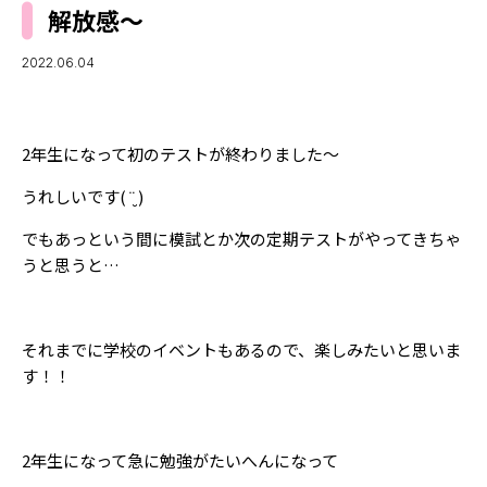
MODELS
解放感〜
モデルの購入品
MODEL'S BLOG
おでかけ
2022.06.04
お悩み相談
TikTok
Instagram
2年生になって初のテストが終わりました〜
YouTube
うれしいです( ¨̮ )
FORTUNE
でもあっという間に模試とか次の定期テストがやってきちゃ
うと思うと…
ゲッターズ飯田
MISS SEVENTEEN
ミスセブンティーンニュース
MAGAZINE
それまでに学校のイベントもあるので、楽しみたいと思いま
バックナンバー
INFORMATION
す！！
Seventeen
について
2年生になって急に勉強がたいへんになって