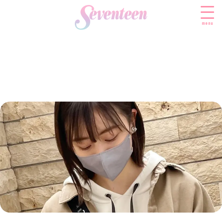
menu
すべての新着記事
FASHION
ファッションニュース
BEAUTY
モデル私服
ビューティニュース
SCHOOL
着回し
トレンドメイク
スクールニュース
ENTERTAINMENT
着痩せ
ベストコスメ
制服コーデ
エンタメニュース
LIFESTYLE
ヘアアレンジ・ヘアケア
学校ヘアメイク
なにわ男子
ライフスタイルニュース
スキンケア
JK TREND
勉強・受験・進路
K-POP
JKランキング・アワード
ボディケア
JKトレンドニュース