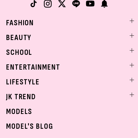
FASHION
ファッションニュース
BEAUTY
モデル私服
ビューティニュース
SCHOOL
着回し
トレンドメイク
着痩せ
スクールニュース
ENTERTAINMENT
ベストコスメ
制服コーデ
ヘアアレンジ・ヘアケア
エンタメニュース
LIFESTYLE
学校ヘアメイク
スキンケア
なにわ男子
勉強・受験・進路
ライフスタイルニュース
JK TREND
ボディケア
K-POP
JKランキング・アワード
JKトレンドニュース
MODELS
モデルの購入品
おでかけ
MODEL'S BLOG
お悩み相談