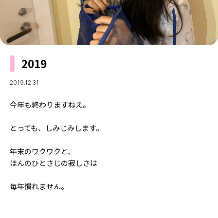
MODELS
モデルの購入品
MODEL'S BLOG
おでかけ
お悩み相談
TikTok
2019
Instagram
YouTube
2019.12.31
FORTUNE
今年も終わりますねえ。
ゲッターズ飯田
MISS SEVENTEEN
とっても、しみじみします。
ミスセブンティーンニュース
MAGAZINE
年末のワクワクと、
バックナンバー
ほんのひとさじの寂しさは
INFORMATION
Seventeen
毎年慣れません。
について