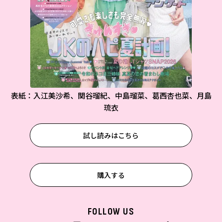
表紙：入江美沙希、関谷瑠紀、中島瑠菜、葛西杏也菜、月島
琉衣
試し読みはこちら
購入する
FOLLOW US