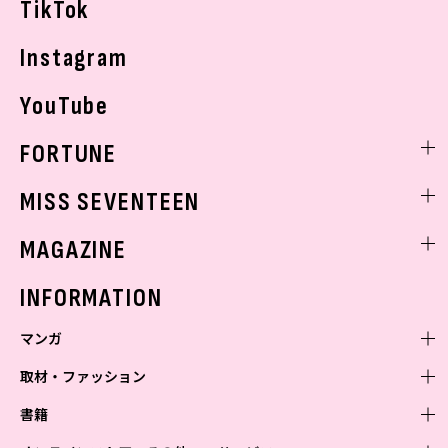
TikTok
Instagram
YouTube
FORTUNE
ゲッターズ飯田
MISS SEVENTEEN
ミスセブンティーンニュース
MAGAZINE
バックナンバー
INFORMATION
マンガ
取材・ファッション
少年マンガ
週刊少年ジャンプ
書籍
青年マンガ
ファッション・美容
ジャンプSQ
少年ジャンプ+
Seventeen