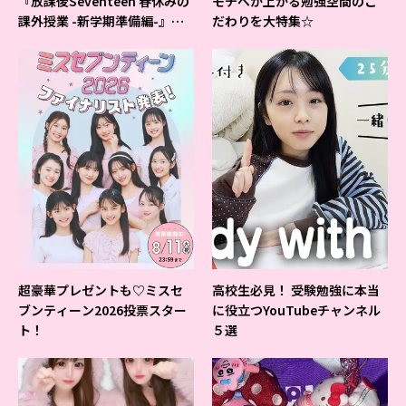
『放課後Seventeen 春休みの
モチベが上がる勉強空間のこ
課外授業 -新学期準備編-』イ
だわりを大特集☆
ベントの様子をレポ♡
超豪華プレゼントも♡ミスセ
高校生必見！ 受験勉強に本当
ブンティーン2026投票スター
に役立つYouTubeチャンネル
ト！
５選