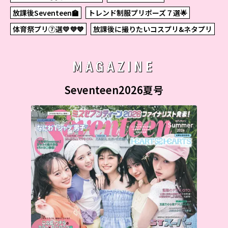
放課後Seventeen🏫
トレンド制服プリポーズ７選🌟
体育祭プリ⑦選💛💜💙
放課後に撮りたいコスプリ&ネタプリ
MAGAZINE
Seventeen2026夏号