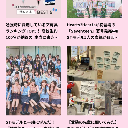
勉強時に愛用している文房具
Hearts2Heartsが初登場の
ランキングTOP5！ 高校生約
「Seventeen」夏号発売中!!
100名が納得の“本当に書きや
STモデル5人の表紙が目印だ
すいシャーペン”が1位に❤
よ♪
STモデルと一緒に学んだ！
【受験の先輩に聞いてみた】