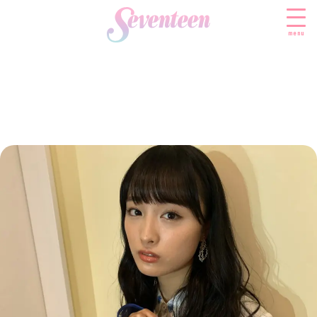
menu
すべての新着記事
FASHION
ファッションニュース
BEAUTY
モデル私服
ビューティニュース
SCHOOL
着回し
トレンドメイク
スクールニュース
ENTERTAINMENT
着痩せ
ベストコスメ
制服コーデ
エンタメニュース
LIFESTYLE
ヘアアレンジ・ヘアケア
学校ヘアメイク
なにわ男子
ライフスタイルニュース
スキンケア
JK TREND
勉強・受験・進路
K-POP
JKランキング・アワード
ボディケア
JKトレンドニュース