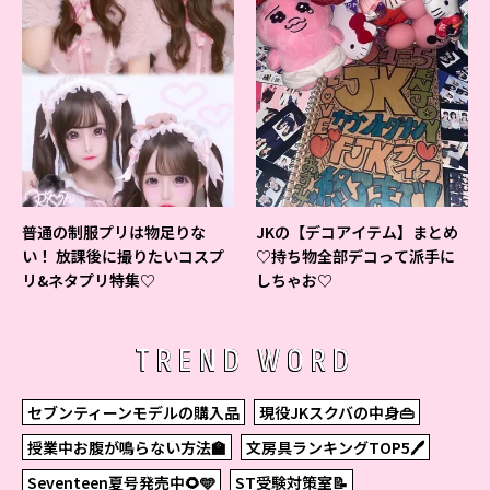
普通の制服プリは物足りな
JKの【デコアイテム】まとめ
い！ 放課後に撮りたいコスプ
♡持ち物全部デコって派手に
リ&ネタプリ特集♡
しちゃお♡
TREND WORD
セブンティーンモデルの購入品
現役JKスクバの中身👜
授業中お腹が鳴らない方法🏫
文房具ランキングTOP5🖊
Seventeen夏号発売中🌻🩵
ST受験対策室📝