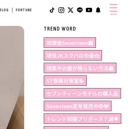
 BLOG
FORTUNE
menu
TREND WORD
放課後Seventeen🏫
現役JKスクバの中身👜
授業中お腹が鳴らない方法🏫
ST受験対策室📝
セブンティーンモデルの購入品
Seventeen夏号発売中🌻🩵
トレンド制服プリポーズ７選🌟