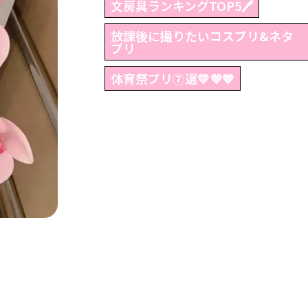
文房具ランキングTOP5🖊
放課後に撮りたいコスプリ&ネタ
プリ
体育祭プリ⑦選💛💜💙